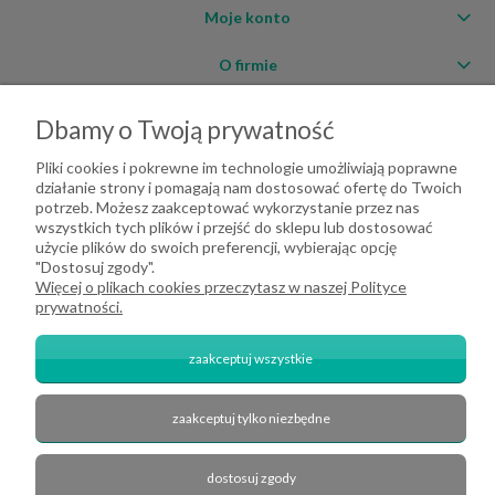
Moje konto
O firmie
Dbamy o Twoją prywatność
Pliki cookies i pokrewne im technologie umożliwiają poprawne
działanie strony i pomagają nam dostosować ofertę do Twoich
potrzeb. Możesz zaakceptować wykorzystanie przez nas
wszystkich tych plików i przejść do sklepu lub dostosować
użycie plików do swoich preferencji, wybierając opcję
"Dostosuj zgody".
Więcej o plikach cookies przeczytasz w naszej Polityce
prywatności.
2026 DeHome.pl | Tekstylia domowe DeHome | Przemysłowa 8, 43-430
Pierściec | E-mail: dehome@dehome.pl | Tel.: 733 666 100 | "INARI" SPÓŁKA
zaakceptuj wszystkie
CYWILNA BARTŁOMIEJ SOBINA, ZDZISŁAW BOJDA | NIP: 6332161340 |
REGON: 240709729
zaakceptuj tylko niezbędne
zobacz nas na Facebook'u
pokaż pełną wersję strony
dostosuj zgody