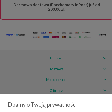
Darmowa dostawa (Paczkomaty InPost) już od
200,00 zł.
Pomoc
Dostawa
Moje konto
O firmie
Dbamy o Twoją prywatność