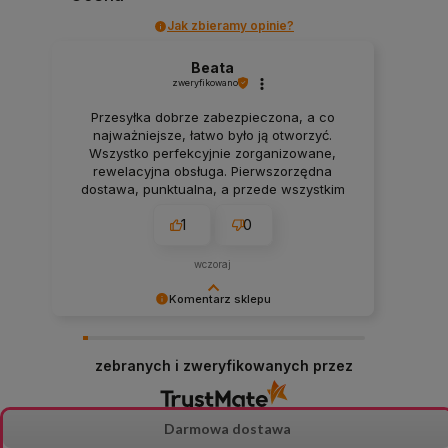
Jak zbieramy opinie?
Beata
zweryfikowano
Przesyłka dobrze zabezpieczona, a co
najważniejsze, łatwo było ją otworzyć.
Wszystko perfekcyjnie zorganizowane,
rewelacyjna obsługa. Pierwszorzędna
dostawa, punktualna, a przede wszystkim
zgodna z informacjami na stronie.
1
0
wczoraj
Komentarz sklepu
Bardzo dziękujemy za tak szczegółową i
pozytywną opinię! 😊 Cieszymy się, że docenione
zebranych i zweryfikowanych przez
zostały staranne przygotowanie przesyłki,
sprawna obsługa oraz terminowa realizacja
zamówienia zgodna z informacjami w sklepie.
Dziękujemy za zaufanie i serdeczne polecenie!
Darmowa dostawa
🌿📦