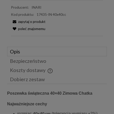
Producent:
INARI
Kod produktu:
17435-IN 40x40cc
zapytaj o produkt
poleć znajomemu
Opis
Bezpieczeństwo
Koszty dostawy
Cena nie zawiera ewentualnych kosztów płatności
Dobierz zestaw
Poszewka świąteczna 40×40 Zimowa Chatka
Najważniejsze cechy
40×40 cm
rozmiar:
(tolerancja wymiaru ±2%)