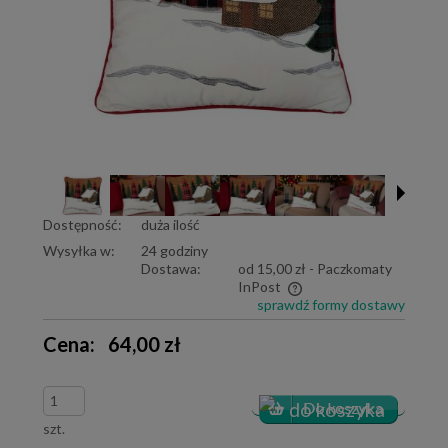
Dostępność:
duża ilość
Wysyłka w:
24 godziny
Dostawa:
od 15,00 zł
- Paczkomaty
InPost
sprawdź formy dostawy
Cena nie zawiera ewentualnych kosztów płatności
Cena:
64,00 zł
szt.