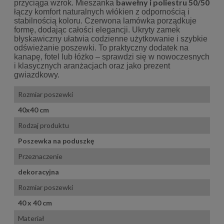
bawełny i poliestru 50/50
przyciąga wzrok. Mieszanka
łączy komfort naturalnych włókien z odpornością i
stabilnością koloru. Czerwona lamówka porządkuje
formę, dodając całości elegancji. Ukryty zamek
błyskawiczny ułatwia codzienne użytkowanie i szybkie
odświeżanie poszewki. To praktyczny dodatek na
kanapę, fotel lub łóżko – sprawdzi się w nowoczesnych
i klasycznych aranżacjach oraz jako prezent
gwiazdkowy.
Rozmiar poszewki
40x40 cm
Rodzaj produktu
Poszewka na poduszkę
Przeznaczenie
dekoracyjna
Rozmiar poszewki
40 x 40 cm
Materiał