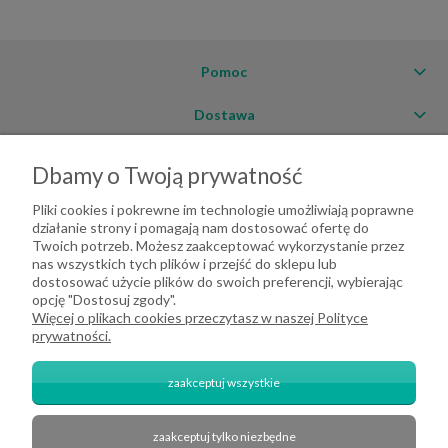
Pomoc
Dostawa
Moje konto
Dbamy o Twoją prywatność
O firmie
Pliki cookies i pokrewne im technologie umożliwiają poprawne
działanie strony i pomagają nam dostosować ofertę do
Twoich potrzeb. Możesz zaakceptować wykorzystanie przez
nas wszystkich tych plików i przejść do sklepu lub
dostosować użycie plików do swoich preferencji, wybierając
opcję "Dostosuj zgody".
Więcej o plikach cookies przeczytasz w naszej Polityce
prywatności.
zaakceptuj wszystkie
zaakceptuj tylko niezbędne
2026 DeHome.pl | Tekstylia domowe DeHome | Przemysłowa 8, 43-430