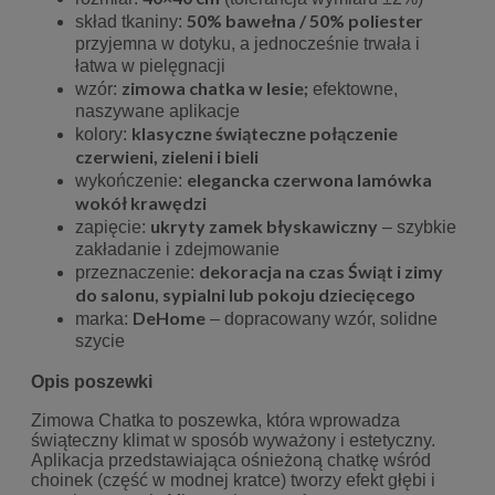
50% bawełna / 50% poliester
skład tkaniny:
przyjemna w dotyku, a jednocześnie trwała i
łatwa w pielęgnacji
zimowa chatka w lesie;
wzór:
efektowne,
naszywane aplikacje
klasyczne świąteczne połączenie
kolory:
czerwieni, zieleni i bieli
elegancka czerwona lamówka
wykończenie:
wokół krawędzi
ukryty zamek błyskawiczny
zapięcie:
– szybkie
zakładanie i zdejmowanie
dekoracja na czas Świąt i zimy
przeznaczenie:
do salonu, sypialni lub pokoju dziecięcego
DeHome
marka:
– dopracowany wzór, solidne
szycie
Opis poszewki
Zimowa Chatka to poszewka, która wprowadza
świąteczny klimat w sposób wyważony i estetyczny.
Aplikacja przedstawiająca ośnieżoną chatkę wśród
choinek (część w modnej kratce) tworzy efekt głębi i