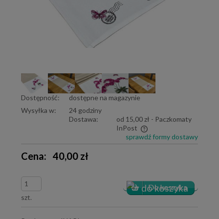
Dostępność:
dostępne na magazynie
Wysyłka w:
24 godziny
Dostawa:
od 15,00 zł
- Paczkomaty
InPost
sprawdź formy dostawy
Cena nie zawiera ewentualnych kosztów płatności
Cena:
40,00 zł
szt.