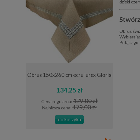
dzięki cze
Stwórz
Obrus świą
Wybierając
Połącz go 
 cm szary
Obrus 150x260 cm ecru lurex Gloria
Obrus okrą
134,25 zł
0 zł
179,00 zł
Cena regularna:
Cena 
 zł
179,00 zł
Najniższa cena:
Najni
do koszyka