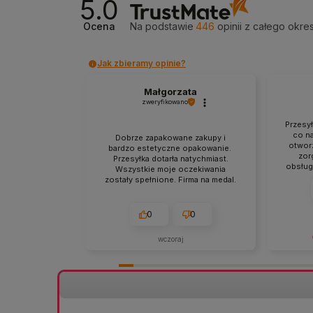
5.0
Ocena
Na podstawie
446
opinii
z całego okre
Jak zbieramy opinie?
Małgorzata
zweryfikowano
Przesy
co na
Dobrze zapakowane zakupy i
otworz
bardzo estetyczne opakowanie.
zor
Przesyłka dotarła natychmiast.
obsług
Wszystkie moje oczekiwania
punkt
zostały spełnione. Firma na medal.
zgodna
0
0
wczoraj
Bardzo d
szczegół
Cieszymy
staranne
sprawna