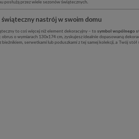
mu posłużą przez wiele sezonów świątecznych.
 świąteczny nastrój w swoim domu
teczny to coś więcej niż element dekoracyjny – to
symbol wspólnego s
 obrus o wymiarach 130x174 cm, zyskujesz idealnie dopasowaną dekoracj
z bieżnikiem, serwetkami lub poduszkami z tej samej kolekcji, a Twój stó
gły śr. 130 cm słoneczniki
Bieżnik z gipiurą 40x140 cm sza
beż
Milena
132,30 zł
58,65 zł
147,00 zł
69,00 zł
regularna:
Cena regularna:
147,00 zł
69,00 zł
ższa cena:
Najniższa cena:
do koszyka
do koszyka