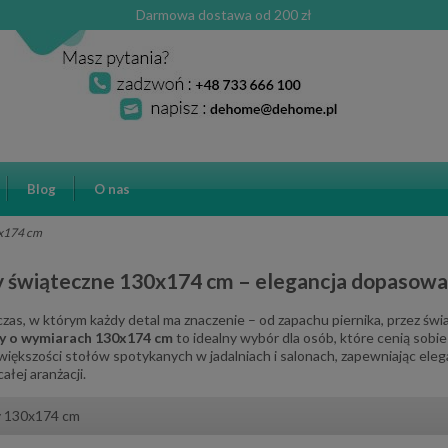
Darmowa dostawa od 200 zł
Blog
O nas
x174 cm
 świąteczne 130x174 cm – elegancja dopasowa
czas, w którym każdy detal ma znaczenie – od zapachu piernika, przez świat
y o wymiarach 130x174 cm
to idealny wybór dla osób, które cenią sobi
większości stołów spotykanych w jadalniach i salonach, zapewniając eleg
ałej aranżacji.
 130x174 cm