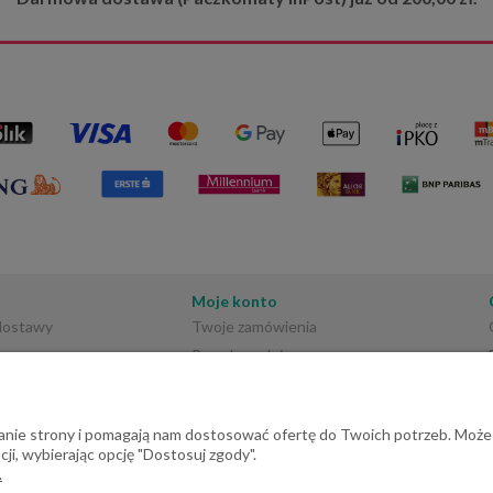
ja zamówienia zgodna z
zamówienie dotarło bezpiecznie i w
jami w sklepie. Dziękujemy
idealnym stanie. 📦🌿
nie i serdeczne polecenie!
Moje konto
 dostawy
Twoje zamówienia
Przechowalnia
Ustawienia konta
ałanie strony i pomagają nam dostosować ofertę do Twoich potrzeb. Może
ji, wybierając opcję "Dostosuj zgody".
.