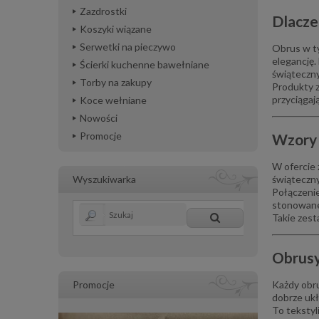
Zazdrostki
Dlacze
Koszyki wiązane
Serwetki na pieczywo
Obrus w t
elegancję.
Ścierki kuchenne bawełniane
świąteczny
Torby na zakupy
Produkty z
przyciągają
Koce wełniane
Nowości
Promocje
Wzory 
W ofercie
Wyszukiwarka
świąteczn
Połączenie
stonowane 
Takie zest
Obrusy
Promocje
Każdy obr
dobrze ukł
To tekstyli