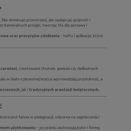
?
. Nie dominuje przestrzeni, ale nadaje jej spójność i
zy kameralnych przyjęć, tworząc tło dla zastawy i
rowa oraz precyzyjne zdobienia
– hafty i aplikacje, które
 czerwieni
, z motywami choinek, gwiazd czy delikatnych
ale w biało-czerwonej kratce wprowadzają przytulność, a
oczesnych
, jak i
tradycyjnych aranżacji świątecznych
.
ć
, która jest łatwa w pielęgnacji, odporna na zagniecenia i
ennym użytkowaniu
– po praniu zachowują kolor i formę,