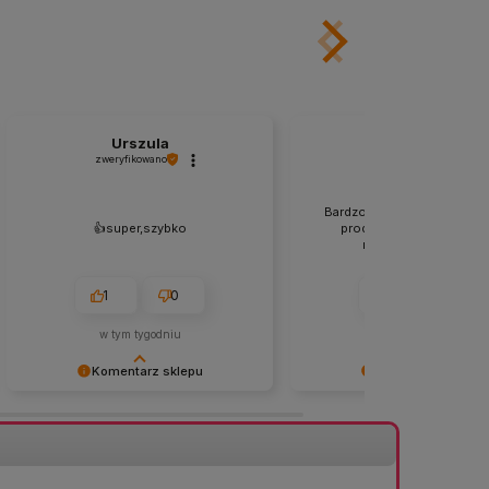
Urszula
Zdzisław
zweryfikowano
zweryfikowano
Bardzo dokładne zabezpie
👍️super,szybko
produktów, dotarły w sta
nienaruszonym. 👍️👍️
1
0
1
0
w tym tygodniu
w tym tygodniu
Komentarz sklepu
Komentarz sklepu
Dziękujemy za opinię! 😊 Cieszymy
Bardzo dziękujemy za pozy
się, że wszystko przebiegło
opinię! 😊 Cieszymy się, że
sprawnie i zamówienie dotarło tak
przesyłka dotarła bezpieczn
szybko. Dziękujemy za zaufanie! 🌿
nienaruszonym stanie. Stara
zabezpieczamy każde zamó