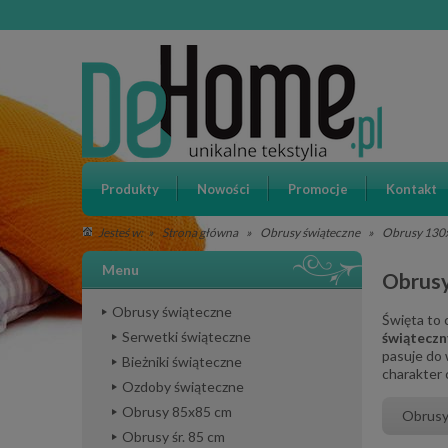
Produkty
Nowości
Promocje
Kontakt
»
Strona główna
»
Obrusy świąteczne
»
Obrusy 130
Jesteś w:
Menu
Obrusy
Obrusy świąteczne
Święta to 
Serwetki świąteczne
świąteczn
pasuje do 
Bieżniki świąteczne
charakter c
Ozdoby świąteczne
Obrusy 85x85 cm
Obrusy
Obrusy śr. 85 cm