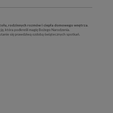
tołu, rodzinnych rozmów i ciepła domowego wnętrza
.
ę, która podkreśli magię Bożego Narodzenia.
ł stanie się prawdziwą ozdobą świątecznych spotkań.
ry
Obrus dekoracyjny Flora 130x180
Poszewka dekor
cm beżowy z pasem liści
biała
166,50 zł
17,0
185,00 zł
Cena regularna:
Cena regular
169,00 zł
Najniższa cena:
Najniższa ce
do koszyka
do ko