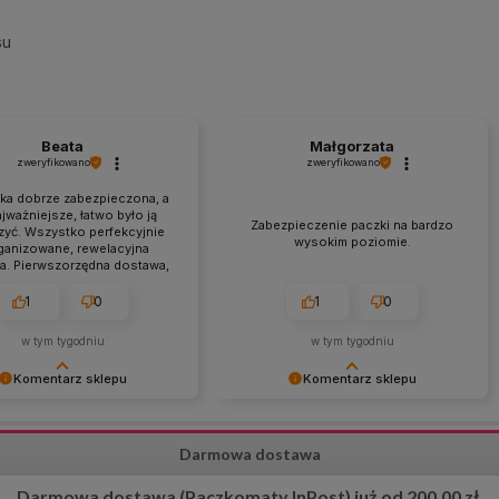
su
Beata
Małgorzata
zweryfikowano
zweryfikowano
łka dobrze zabezpieczona, a
jważniejsze, łatwo było ją
Zabezpieczenie paczki na bardzo
yć. Wszystko perfekcyjnie
wysokim poziomie.
ganizowane, rewelacyjna
a. Pierwszorzędna dostawa,
ualna, a przede wszystkim
 z informacjami na stronie.
1
0
1
0
w tym tygodniu
w tym tygodniu
Komentarz sklepu
Komentarz sklepu
ziękujemy za tak
Bardzo dziękujemy za pozytywną
ową i pozytywną opinię! 😊
opinię! 😊 Cieszymy się, że sposób
Darmowa dostawa
 się, że docenione zostały
zabezpieczenia przesyłki został tak
 przygotowanie przesyłki,
wysoko oceniony. Dokładamy
Darmowa dostawa (Paczkomaty InPost) już od 200,00 zł.
 obsługa oraz terminowa
wszelkich starań, aby każde