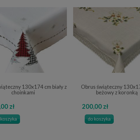
iąteczny 130x174 cm biały z
Obrus świąteczny 130x1
choinkami
beżowy z koronką
00 zł
200,00 zł
 koszyka
do koszyka