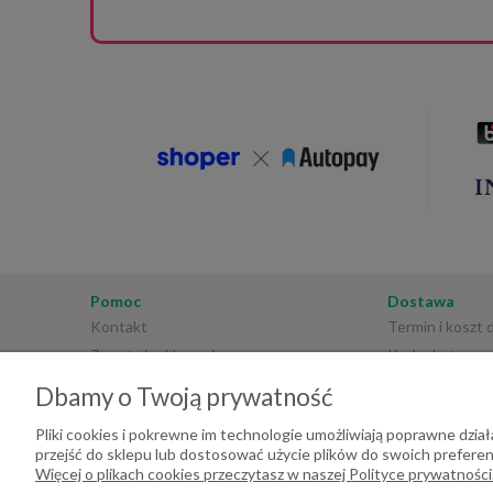
realizac
informac
za zaufa
🌿📦
Pomoc
Dostawa
Kontakt
Termin i koszt
Zwroty i reklamacje
Kod rabatowy
Regulamin sklepu
Płatności
Dbamy o Twoją prywatność
Polityka prywatności
Pliki cookies i pokrewne im technologie umożliwiają poprawne dzi
przejść do sklepu lub dostosować użycie plików do swoich preferenc
Więcej o plikach cookies przeczytasz w naszej Polityce prywatności