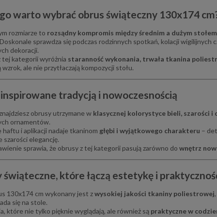
go warto wybrać obrus świąteczny 130x174 cm
ym rozmiarze to
rozsądny kompromis między średnim a dużym stołem
 Doskonale sprawdza się podczas rodzinnych spotkań, kolacji wigilijnych c
ch dekoracji.
 tej kategorii wyróżnia
staranność wykonania, trwała tkanina poliest
 wzrok, ale nie przytłaczają kompozycji stołu.
inspirowane tradycją i nowoczesnością
 znajdziesz obrusy utrzymane w
klasycznej kolorystyce bieli, szarości i
ych ornamentów.
 haftu i aplikacji nadaje tkaninom
głębi i wyjątkowego charakteru
– det
szarości elegancję.
awienie sprawia, że obrusy z tej kategorii pasują zarówno do
wnętrz now
 świąteczne, które łączą estetykę i praktycznoś
us 130x174 cm wykonany jest z
wysokiej jakości tkaniny poliestrowej
ada się na stole.
a, które nie tylko pięknie wyglądają, ale również są
praktyczne w codzi