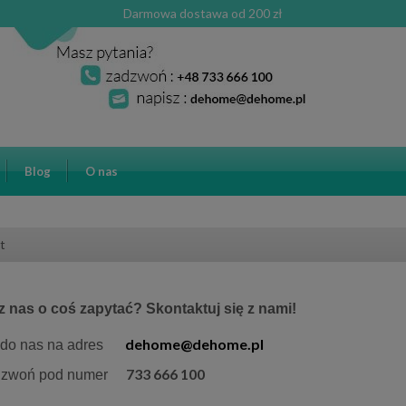
Darmowa dostawa od 200 zł
Blog
O nas
t
 nas o coś zapytać? Skontaktuj się z nami!
dehome@dehome.pl
z do nas na adres
733 666 100
adzwoń pod numer