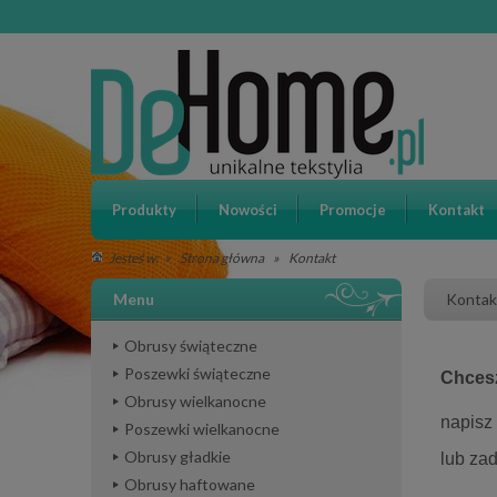
Produkty
Nowości
Promocje
Kontakt
»
Strona główna
»
Kontakt
Jesteś w:
Menu
Kontak
Obrusy świąteczne
Poszewki świąteczne
Chcesz
Obrusy wielkanocne
napis
Poszewki wielkanocne
Obrusy gładkie
lub z
Obrusy haftowane