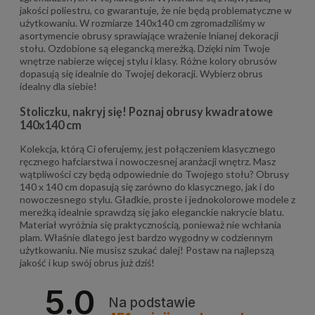
jakości poliestru, co gwarantuje, że nie będą problematyczne w
użytkowaniu. W rozmiarze 140x140 cm zgromadziliśmy w
asortymencie obrusy sprawiające wrażenie lnianej dekoracji
stołu. Ozdobione są elegancką mereżką. Dzięki nim Twoje
wnętrze nabierze więcej stylu i klasy. Różne kolory obrusów
dopasują się idealnie do Twojej dekoracji. Wybierz obrus
idealny dla siebie!
Stoliczku, nakryj się! Poznaj obrusy kwadratowe
140x140 cm
Kolekcja, którą Ci oferujemy, jest połączeniem klasycznego
ręcznego hafciarstwa i nowoczesnej aranżacji wnętrz. Masz
wątpliwości czy będą odpowiednie do Twojego stołu? Obrusy
140 x 140 cm dopasują się zarówno do klasycznego, jak i do
nowoczesnego stylu. Gładkie, proste i jednokolorowe modele z
mereżką idealnie sprawdzą się jako eleganckie nakrycie blatu.
Materiał wyróżnia się praktycznością, ponieważ nie wchłania
plam. Właśnie dlatego jest bardzo wygodny w codziennym
użytkowaniu. Nie musisz szukać dalej! Postaw na najlepszą
jakość i kup swój obrus już dziś!
5.0
Na podstawie