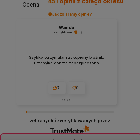
451
opinii
z całego okresu
Ocena
Jak zbieramy opinie?
Wanda
zweryfikowano
Szybko otrzymałam zakupiony bieżnik.
Przesyłka dobrze zabezpieczona
0
0
dzisiaj
zebranych i zweryfikowanych przez