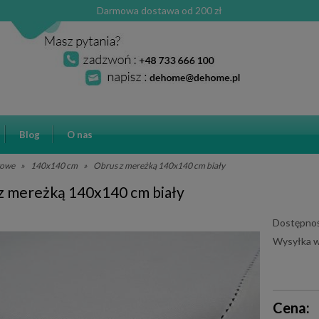
Darmowa dostawa od 200 zł
Blog
O nas
towe
»
140x140 cm
»
Obrus z mereżką 140x140 cm biały
z mereżką 140x140 cm biały
Dostępnoś
Wysyłka w
Cena ni
Cena:
płatnośc