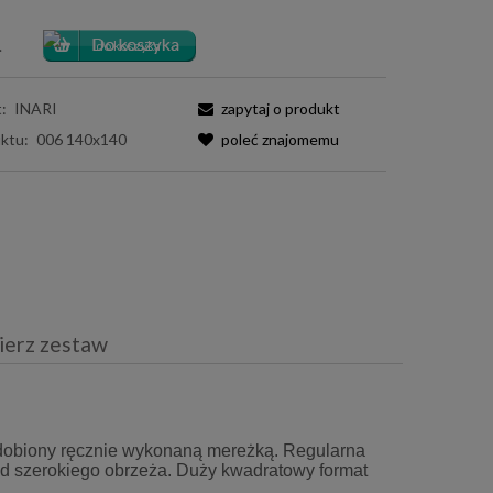
.
:
INARI
zapytaj o produkt
ktu:
006 140x140
poleć znajomemu
ierz zestaw
iera ewentualnych kosztów
zdobiony ręcznie wykonaną mereżką. Regularna
 od szerokiego obrzeża. Duży kwadratowy format