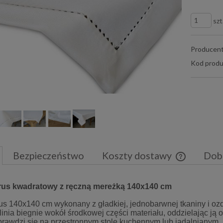
szt
Producent
Kod produ
Bezpieczeństwo
Koszty dostawy
Dob
Cena nie zaw
rus kwadratowy z ręczną mereżką 140x140 cm
płatności
rus 140x140 cm wykonany z gładkiej, jednobarwnej tkaniny i o
inia biegnie wokół środkowej części materiału, oddzielając ją
prawdzi się na przestronnym stole kuchennym lub jadalnianym.