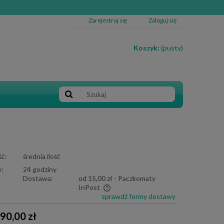
Zarejestruj się
Zaloguj się
Koszyk:
(pusty)
ć:
średnia ilość
:
24 godziny
Dostawa:
od 15,00 zł
- Paczkomaty
InPost
sprawdź formy dostawy
e zawiera ewentualnych kosztów
90,00 zł
i