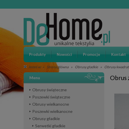
Produkty
Nowości
Promocje
Kontakt
»
Strona główna
»
Obrusy gładkie
»
Obrusy kwadra
Jesteś w:
Obrus 
Menu
Obrusy świąteczne
Poszewki świąteczne
Obrusy wielkanocne
Poszewki wielkanocne
Obrusy gładkie
Serwetki gładkie