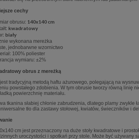
iejsze cechy
140x140 cm
miar obrusu:
kwadratowy
tałt:
biały
or:
znie wykonana mereżka
ste, jednobarwne wzornictwo
eriał: 100% poliester
erancja wymiaru:
±2%
adratowy obrus z mereżką
jest tradycyjną metodą haftu ażurowego, polegającą na wysnuw
iu powstałego zdobienia. W tym obrusie tworzy równą linię nie
gładką powierzchnię materiału.
wa tkanina słabiej chłonie zabrudzenia, dlatego plamy zwykle ł
niwersalne tło dla zastawy stołowej, kwiatów, świeczników i d
wanie
0x140 cm jest przeznaczony na duże stoły kwadratowe i prosto
dzinnych uroczystości i spotkań przy stole. Może być używany s