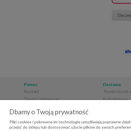
Dlacze
Pomoc
Dostawa
Kontakt
Termin i koszt
Zwroty i reklamacje
Kod rabatowy
Regulamin sklepu
Płatności
Dbamy o Twoją prywatność
Polityka prywatności
Pliki cookies i pokrewne im technologie umożliwiają poprawne dzi
przejść do sklepu lub dostosować użycie plików do swoich preferenc