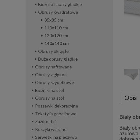
Bieżniki i laufry gładkie
Obrusy kwadratowe
85x85 cm
110x110 cm
120x120 cm
140x140 cm
Obrusy okrągłe
Duże obrusy gładkie
Obrusy haftowane
Obrusy z gipiurą
Obrusy szydełkowe
Bieżniki na stół
Opis
Obrusy na stół
Poszewki dekoracyjne
Tekstylia gobelinowe
Biały ob
Zazdrostki
Biały ob
Koszyki wiązane
ażurowa l
Serwetki na pieczywo
dobrze s