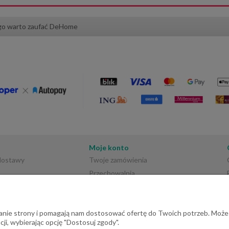
go warto zaufać DeHome
Moje konto
 dostawy
Twoje zamówienia
Przechowalnia
Ustawienia konta
ałanie strony i pomagają nam dostosować ofertę do Twoich potrzeb. Może
ji, wybierając opcję "Dostosuj zgody".