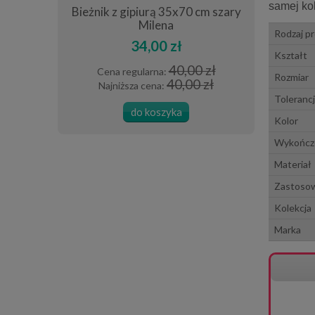
samej kol
a 140x220
Bieżnik z gipiurą 35x70 cm szary
Obrus z 
ści
Milena
Rodzaj p
34,00 zł
Kształt
0 zł
40,00 zł
Cena regularna:
Cena
Rozmiar
0 zł
40,00 zł
Najniższa cena:
Najn
Tolerancj
do koszyka
Kolor
Wykończe
Materiał
Zastoso
Kolekcja
Marka