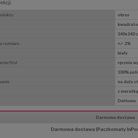
ekcji.
gipiurą 85x85 cm szary
Poszewka dekoracyjna 40x40 
Milena
Kotek
roduktu
obrus
67,15 zł
17,00 zł
kwadrat
79,00 zł
20,00 zł
 regularna:
Cena regularna:
140x140 
79,00 zł
20,00 zł
iższa cena:
Najniższa cena:
a rozmiaru
+/- 2%
do koszyka
do koszyka
biały
nie/Styl
ręcznie w
100% poli
wanie
na duży st
z mereżką
DeHome
Darmowa dostawa
Darmowa dostawa (Paczkomaty InPost)