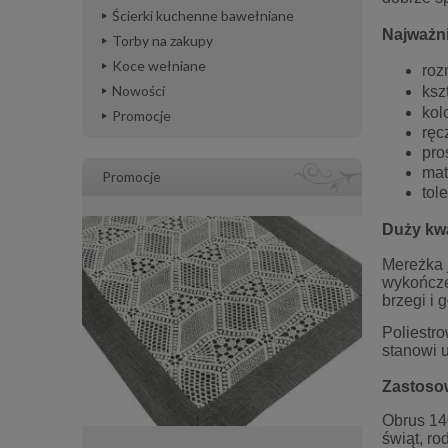
Ścierki kuchenne bawełniane
Najważn
Torby na zakupy
Koce wełniane
roz
Nowości
ksz
kol
Promocje
ręc
pro
mat
Promocje
tol
Duży kw
Mereżka 
wykończen
brzegi i 
Poliestro
stanowi u
Zastoso
Obrus 14
świąt, ro