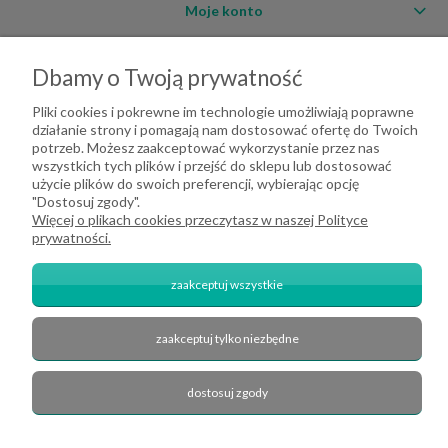
Moje konto
O firmie
Dbamy o Twoją prywatność
Pliki cookies i pokrewne im technologie umożliwiają poprawne
działanie strony i pomagają nam dostosować ofertę do Twoich
potrzeb. Możesz zaakceptować wykorzystanie przez nas
wszystkich tych plików i przejść do sklepu lub dostosować
użycie plików do swoich preferencji, wybierając opcję
"Dostosuj zgody".
Więcej o plikach cookies przeczytasz w naszej Polityce
prywatności.
zaakceptuj wszystkie
2026 DeHome.pl | Tekstylia domowe DeHome | Przemysłowa 8, 43-430
Pierściec | E-mail: dehome@dehome.pl | Tel.: 733 666 100 | "INARI" SPÓŁKA
CYWILNA BARTŁOMIEJ SOBINA, ZDZISŁAW BOJDA | NIP: 6332161340 |
zaakceptuj tylko niezbędne
REGON: 240709729
zobacz nas na Facebook'u
dostosuj zgody
pokaż pełną wersję strony
Sklep internetowy Shoper.pl