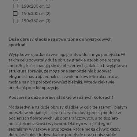
150x280 cm
(1)
150x300 cm
(2)
150x360 cm
(3)
Duże obrusy gładkie są stworzone do wyjątkowych
spotkań
Wyjątkowe spotkania wymagają indywidualnego podejścia. W
takim celu powstały duże obrusy gładkie ozdobione ręczną
mereżką, które nadają się do obszernych jadalni. Ich wyjątkowa
struktura sprawia, że mogą one samodzielnie budować
elegancki nastrój. Jednak dla zwolenników kilku akcentów,
można na nich położyć również bieżniki. Wtedy ciekawie
przełamią one kompozycję.
Postaw na d
uże obrusy gładkie w różnych kolorach
!
Moda jedynie na duże obrusy gładkie w kolorze szarym i białym
odeszła w niepamięć. Teraz na rynku dostępne są modele w
odcieniach fioletowych lub pomarańczowych, a to dopiero
początek możliwości wytwórni. Dlatego w tej kategorii
zebraliśmy wyjątkowe propozycje, które mogą ożywić każdy
dom. Jeśli lubisz indywidualne podejście oraz cenisz sobie