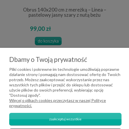
Obrus 140x200 cm z mereżką – Linea –
pastelowy jasny szary z nutą beżu
99,00 zł
do koszyka
Dbamy o Twoją prywatność
Pliki cookies i pokrewne im technologie umożliwiają poprawne
działanie strony i pomagają nam dostosować ofertę do Twoich
potrzeb. Możesz zaakceptować wykorzystanie przez nas
wszystkich tych plików i przejść do sklepu lub dostosować
użycie plików do swoich preferencji, wybierając opcję
"Dostosuj zgody".
Więcej o plikach cookies przeczytasz w naszej Polityce
prywatności.
zaakceptuj wszystkie