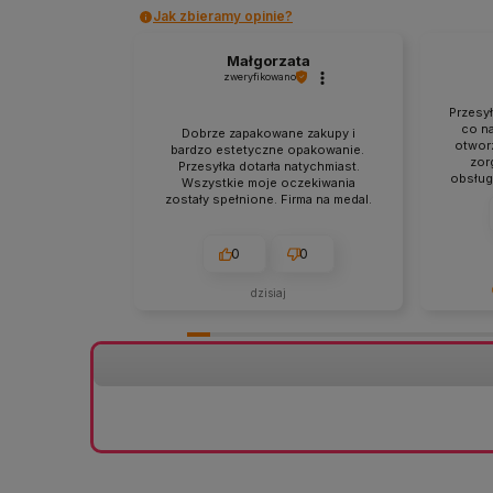
Jak zbieramy opinie?
Małgorzata
zweryfikowano
Przesy
co na
Dobrze zapakowane zakupy i
otworz
bardzo estetyczne opakowanie.
zor
Przesyłka dotarła natychmiast.
obsług
Wszystkie moje oczekiwania
punkt
zostały spełnione. Firma na medal.
zgodna
0
0
dzisiaj
Bardzo d
szczegół
Cieszymy
staranne
sprawna
realizac
informac
za zaufa
🌿📦