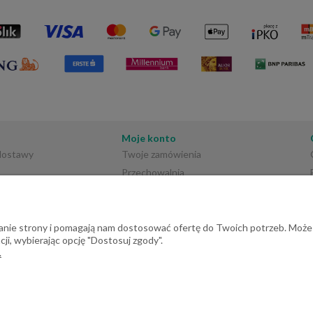
Moje konto
 dostawy
Twoje zamówienia
Przechowalnia
Ustawienia konta
ałanie strony i pomagają nam dostosować ofertę do Twoich potrzeb. Może
ji, wybierając opcję "Dostosuj zgody".
.
rściec | E-mail: dehome@dehome.pl | Tel.: 733 666 100 | "INARI" SPÓŁKA CY