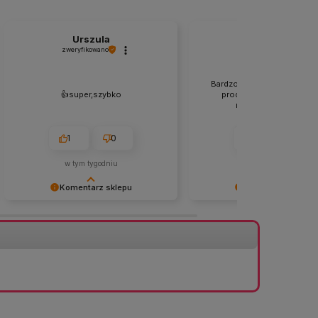
Urszula
Zdzisław
zweryfikowano
zweryfikowano
Bardzo dokładne zabezpie
👍️super,szybko
produktów, dotarły w sta
nienaruszonym. 👍️👍️
1
0
1
0
w tym tygodniu
w tym tygodniu
Komentarz sklepu
Komentarz sklepu
Dziękujemy za opinię! 😊 Cieszymy
Bardzo dziękujemy za pozy
się, że wszystko przebiegło
opinię! 😊 Cieszymy się, że
sprawnie i zamówienie dotarło tak
przesyłka dotarła bezpieczn
szybko. Dziękujemy za zaufanie! 🌿
nienaruszonym stanie. Stara
zabezpieczamy każde zamó
aby produkty dotarły do swo
nowych właścicieli w idealn
stanie. 📦🌿