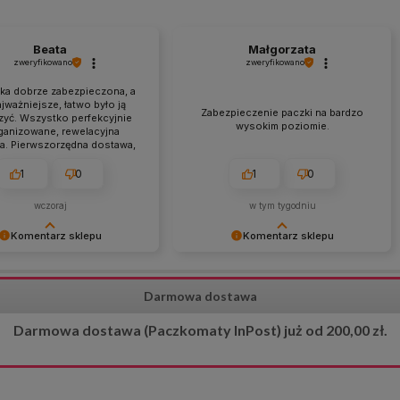
Beata
Małgorzata
zweryfikowano
zweryfikowano
łka dobrze zabezpieczona, a
jważniejsze, łatwo było ją
Zabezpieczenie paczki na bardzo
yć. Wszystko perfekcyjnie
wysokim poziomie.
ganizowane, rewelacyjna
a. Pierwszorzędna dostawa,
ualna, a przede wszystkim
 z informacjami na stronie.
1
0
1
0
wczoraj
w tym tygodniu
Komentarz sklepu
Komentarz sklepu
ziękujemy za tak
Bardzo dziękujemy za pozytywną
ową i pozytywną opinię! 😊
opinię! 😊 Cieszymy się, że sposób
Darmowa dostawa
 się, że docenione zostały
zabezpieczenia przesyłki został tak
 przygotowanie przesyłki,
wysoko oceniony. Dokładamy
Darmowa dostawa (Paczkomaty InPost) już od 200,00 zł.
 obsługa oraz terminowa
wszelkich starań, aby każde
ja zamówienia zgodna z
zamówienie dotarło bezpiecznie i w
jami w sklepie. Dziękujemy
idealnym stanie. 📦🌿
nie i serdeczne polecenie!