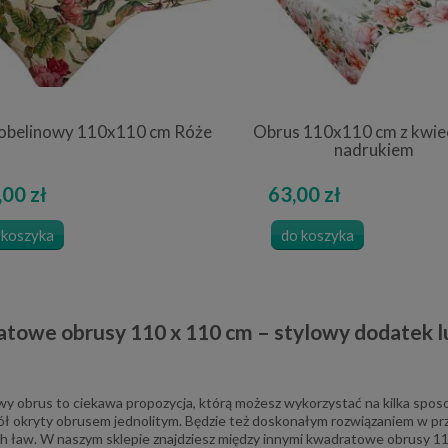
obelinowy 110x110 cm Róże
Obrus 110x110 cm z kwie
nadrukiem
00 zł
63,00 zł
 koszyka
do koszyka
towe obrusy 110 x 110 cm – stylowy dodatek l
 obrus to ciekawa propozycja, którą możesz wykorzystać na kilka sposo
ół okryty obrusem jednolitym. Będzie też doskonałym rozwiązaniem w prz
 ław. W naszym sklepie znajdziesz między innymi kwadratowe obrusy 11