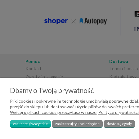
Pomoc
Dostawa
Kontakt
Termin i koszt
Zwroty i reklamacje
Kod rabatowy
Regulamin sklepu
Płatności
Dbamy o Twoją prywatność
Polityka prywatności
Pliki cookies i pokrewne im technologie umożliwiają poprawne dzi
przejść do sklepu lub dostosować użycie plików do swoich preferenc
Więcej o plikach cookies przeczytasz w naszej Polityce prywatności
zaakceptuj wszystkie
zaakceptuj tylko niezbędne
dostosuj zgody
2026 DeHome.pl | Tekstylia domowe DeHome | Przemysłowa 8, 43-430 Pie
240709729