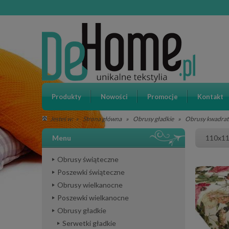
Produkty
Nowości
Promocje
Kontakt
»
Strona główna
»
Obrusy gładkie
»
Obrusy kwadra
Jesteś w:
Menu
110x11
Obrusy świąteczne
Poszewki świąteczne
Obrusy wielkanocne
Poszewki wielkanocne
Obrusy gładkie
Serwetki gładkie