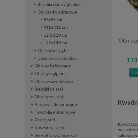
Bieżniki i laufry gładkie
Obrusy kwadratowe
85x85 cm
110x110 cm
120x120 cm
Obrus g
140x140 cm
Obrusy okrągłe
Duże obrusy gładkie
113,
Obrusy haftowane
do
Obrusy z gipiurą
Obrusy szydełkowe
Bieżniki na stół
Obrusy na stół
Kwadra
Poszewki dekoracyjne
Tekstylia gobelinowe
Zazdrostki
Kwadratowy
Koszyki wiązane
na duży st
salonowych
Serwetki na pieczywo