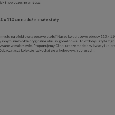
 jak i nowoczesne wnętrza.
0 x 110 cm na duże i małe stoły
omysłu na efektowną oprawę stołu? Nasze kwadratowe obrusy 110 x 110
y innymi niezwykle oryginalne obrusy gobelinowe. To ozdoby uszyte z gr
ywane w malarstwie. Proponujemy Ci np. urocze modele w kwiaty i kolo
Zobacz naszą kolekcję i zakochaj się w kolorowych obrusach!