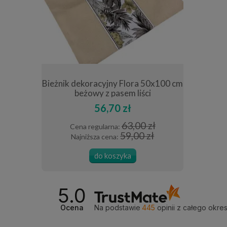
ana szara
Bieżnik dekoracyjny Flora 50x100 cm
Serwetka 
beżowy z pasem liści
56,70 zł
0 zł
63,00 zł
Cena regularna:
Cena
 zł
59,00 zł
Najniższa cena:
Najn
do koszyka
5.0
Ocena
Na podstawie
445
opinii
z całego okre