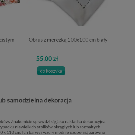
cistym
Obrus z mereżką 100x100 cm biały
55,00 zł
do koszyka
ub samodzielna dekoracja
bów. Znakomicie sprawdzi się jako nakładka dekoracyjna
ypadku niewielkich stolików okrągłych lub rozmaitych
0 x 110 cm. Ich barwy i wzory modnie uzupełnią zarówno