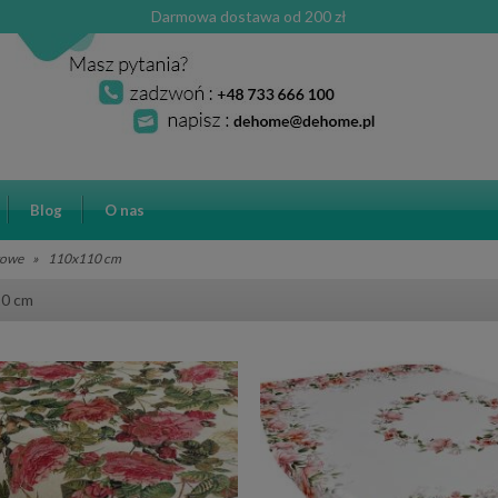
Darmowa dostawa od 200 zł
Blog
O nas
towe
»
110x110 cm
0 cm