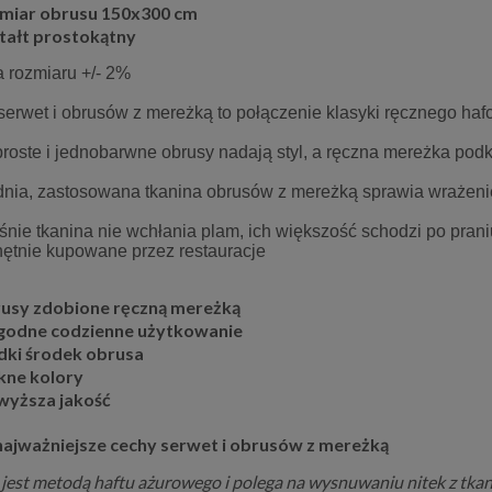
miar obrusu 150x300 cm
tałt prostokątny
a rozmiaru +/- 2%
 serwet i obrusów z mereżką to połączenie klasyki ręcznego ha
proste i jednobarwne obrusy nadają styl, a ręczna mereżka podk
nia, zastosowana tkanina obrusów z mereżką sprawia wrażenie na
śnie tkanina nie wchłania plam, ich większość schodzi po prani
hętnie kupowane przez restauracje
usy zdobione ręczną mereżką
odne codzienne użytkowanie
dki środek obrusa
kne kolory
wyższa jakość
najważniejsze cechy serwet i obrusów z mereżką
jest metodą haftu ażurowego i polega na wysnuwaniu nitek z tka