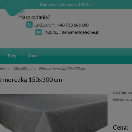
Darmowa dostawa od 200 zł
Blog
O nas
dkie
»
150x300 cm
»
Obrus z mereżką 150x300 cm
z mereżką 150x300 cm
Dostępnoś
Wysyłka w
Cena ni
Cena:
płatnośc