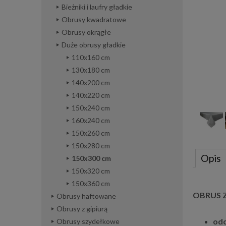
Bieżniki i laufry gładkie
Obrusy kwadratowe
Obrusy okrągłe
Duże obrusy gładkie
110x160 cm
130x180 cm
140x200 cm
140x220 cm
150x240 cm
160x240 cm
150x260 cm
150x280 cm
Opis
150x300 cm
150x320 cm
150x360 cm
OBRUS Z
Obrusy haftowane
Obrusy z gipiurą
odc
Obrusy szydełkowe