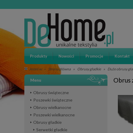
Produkty
Nowości
Promocje
Kontakt
»
Strona główna
»
Obrusy gładkie
»
Duże obrusy gła
Jesteś w:
Obrus 
Menu
Obrusy świąteczne
Poszewki świąteczne
Obrusy wielkanocne
Poszewki wielkanocne
Obrusy gładkie
Serwetki gładkie