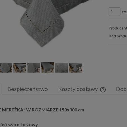
szt
Producent
Kod produ
Bezpieczeństwo
Koszty dostawy
Dob
Cena nie zaw
 MEREŻKĄ* W ROZMIARZE 150x300 cm
płatności
ień szaro-beżowy