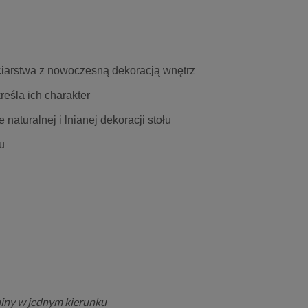
fciarstwa z nowoczesną dekoracją wnętrz
reśla ich charakter
turalnej i lnianej dekoracji stołu
u
niny w jednym kierunku