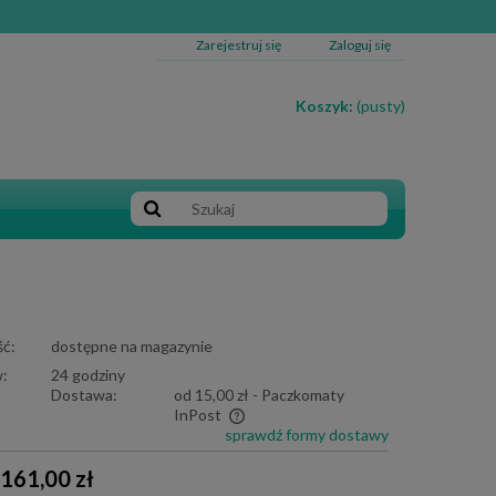
Zarejestruj się
Zaloguj się
Koszyk:
(pusty)
ć:
dostępne na magazynie
:
24 godziny
Dostawa:
od 15,00 zł
- Paczkomaty
InPost
sprawdź formy dostawy
e zawiera ewentualnych kosztów
161,00 zł
i