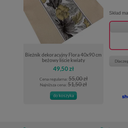
Skład mat
ny lurex
Bieżnik dekoracyjny Flora 40x90 cm
Poszewka
beżowy liście kwiaty
Dlacze
49,50 zł
0 zł
55,00 zł
Cena regularna:
Cena
0 zł
51,50 zł
Najniższa cena:
Najn
do koszyka