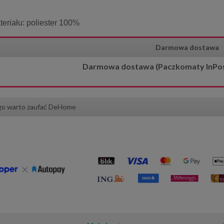
eriału: poliester 100%
Darmowa dostawa
Darmowa dostawa (Paczkomaty InPost)
 dekoracyjna 40x40 cm
Bieżnik dekoracyjny Flora 50x10
biała Kotki
beżowy z pasem liści
go warto zaufać DeHome
17,00 zł
56,70 zł
20,00 zł
63,00 zł
 regularna:
Cena regularna:
20,00 zł
59,00 zł
iższa cena:
Najniższa cena:
do koszyka
do koszyka