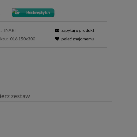
.
:
INARI
zapytaj o produkt
ktu:
016 150x300
poleć znajomemu
ierz zestaw
iera ewentualnych kosztów