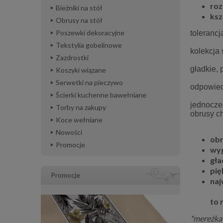
roz
Bieżniki na stół
ksz
Obrusy na stół
Poszewki dekoracyjne
tolerancj
Tekstylia gobelinowe
kolekcja
Zazdrostki
gładkie, 
Koszyki wiązane
Serwetki na pieczywo
odpowied
Ścierki kuchenne bawełniane
jednocze
Torby na zakupy
obrusy c
Koce wełniane
Nowości
obr
Promocje
wyg
gła
pię
Promocje
naj
to 
*mereżka 