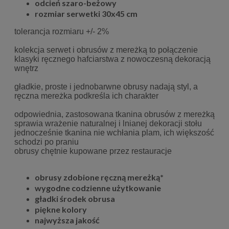
odcień szaro-beżowy
rozmiar serwetki 30x45 cm
tolerancja rozmiaru +/- 2%
kolekcja serwet i obrusów z mereżką to połączenie
klasyki ręcznego hafciarstwa z nowoczesną dekoracją
wnętrz
gładkie, proste i jednobarwne obrusy nadają styl, a
ręczna mereżka podkreśla ich charakter
odpowiednia, zastosowana tkanina obrusów z mereżką
sprawia wrażenie naturalnej i lnianej dekoracji stołu
jednocześnie tkanina nie wchłania plam, ich większość
schodzi po praniu
obrusy chętnie kupowane przez restauracje
obrusy zdobione ręczną mereżką*
wygodne codzienne użytkowanie
gładki środek obrusa
piękne kolory
najwyższa jakość