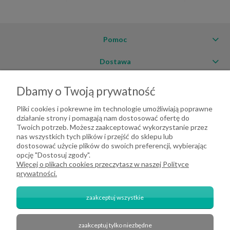
Pomoc
Dostawa
Moje konto
Dbamy o Twoją prywatność
O firmie
Pliki cookies i pokrewne im technologie umożliwiają poprawne
działanie strony i pomagają nam dostosować ofertę do
Twoich potrzeb. Możesz zaakceptować wykorzystanie przez
nas wszystkich tych plików i przejść do sklepu lub
dostosować użycie plików do swoich preferencji, wybierając
opcję "Dostosuj zgody".
Więcej o plikach cookies przeczytasz w naszej Polityce
prywatności.
zaakceptuj wszystkie
zaakceptuj tylko niezbędne
2026 DeHome.pl | Tekstylia domowe DeHome | Przemysłowa 8, 43-430