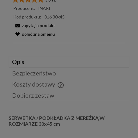
5.0
(
1
)
Producent:
INARI
Kod produktu:
016 30x45
zapytaj o produkt
poleć znajomemu
Opis
Bezpieczeństwo
Koszty dostawy
Cena nie zawiera ewentualnych kosztów płatności
Dobierz zestaw
SERWETKA / PODKŁADKA Z MEREŻKĄ W
ROZMIARZE 30x45 cm