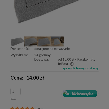
Dostępność:
dostępne na magazynie
Wysyłka w:
24 godziny
Dostawa:
od 15,00 zł
- Paczkomaty
InPost
sprawdź formy dostawy
Cena nie zawiera ewentualnych kosztów płatności
Cena:
14,00 zł
szt.