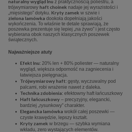
naturalny wygląd lnu
z praktycznością poliestru, a
haft choinek
trójwymiarowy
nadaje jej wyrazistości i
Kryty zamek
„mięsistego” dotyku.
w szwie i
zielona
lamówka
dookoła dopełniają jakości
wykończenia. To właśnie te detale sprawiają, że
poszewka prezentuje się lepiej „na żywo” i jest często
wybierana obok naszych klasycznych poszewek
świątecznych.
Najważniejsze atuty
Efekt lnu
: 20% len + 80% poliester — naturalny
wygląd, większa odporność na zagniecenia i
łatwiejsza pielęgnacja.
Trójwymiarowy haft
: gęsty, wyczuwalny pod
palcami, robi wrażenie nawet z daleka.
Technika zdobienia
: efektowny haft łańcuszkowy
Haft łańcuszkowy
– precyzyjny, elegancki,
bardziej „rysunkowy” charakter.
Elegancka lamówka
wokół całej poszewki —
czyste krawędzie, lepszy kształt.
Kryty zamek
w brzegu — szybka wymiana
wkładu, zero wystających elementów.