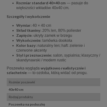
Rozmiar standard 40×40 cm
— pasuje do
większości wkładów 40x40 cm.
Szczegóły i wykończenie
Wymiar:
40 × 40 cm
Skład tkaniny:
20% len, 80% poliester
Zapięcie:
ukryty zamek w brzegu
Wykończenie:
lamówka dookoła
Kolor bazy:
naturalny len; haft: zielenie i
czerwone akcenty
Styl i przeznaczenie:
salon, sypialnia; klasyczny /
skandynawski / modern rustic
wyjątkowo realistycznie i
Poszewka wygląda
szlachetnie
— to ozdoba, którą widać od progu.
Rozmiar poszewki
40x40 cm
Rodzaj produktu
Poszewka na poduszkę