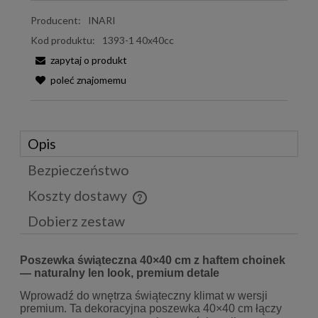
Producent:
INARI
Kod produktu:
1393-1 40x40cc
zapytaj o produkt
poleć znajomemu
Opis
Bezpieczeństwo
Koszty dostawy
Cena nie zawiera ewentualnych kosztów płatności
Dobierz zestaw
Poszewka świąteczna 40×40 cm z haftem choinek
— naturalny len look, premium detale
Wprowadź do wnętrza świąteczny klimat w wersji
premium. Ta dekoracyjna poszewka 40×40 cm łączy