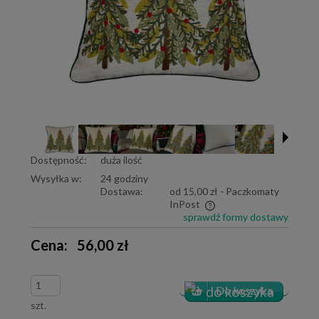
Dostępność:
duża ilość
Wysyłka w:
24 godziny
Dostawa:
od 15,00 zł
- Paczkomaty
InPost
sprawdź formy dostawy
Cena nie zawiera ewentualnych kosztów płatności
Cena:
56,00 zł
szt.