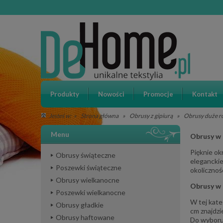
Produkty
Nowości
Promocje
Kontakt
»
Strona główna
»
Obrusy z gipiurą
»
Obrusy duże r
Jesteś w:
Menu
Obrusy w 
Pięknie ok
Obrusy świąteczne
eleganckie
Poszewki świąteczne
okolicznoś
Obrusy wielkanocne
Obrusy w 
Poszewki wielkanocne
W tej kate
Obrusy gładkie
cm znajdzi
Obrusy haftowane
Do wyboru 