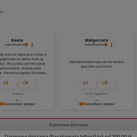
su
Beata
Małgorzata
zweryfikowano
zweryfikowano
łka dobrze zabezpieczona, a
jważniejsze, łatwo było ją
Zabezpieczenie paczki na bardzo
yć. Wszystko perfekcyjnie
wysokim poziomie.
ganizowane, rewelacyjna
a. Pierwszorzędna dostawa,
ualna, a przede wszystkim
 z informacjami na stronie.
1
0
1
0
wczoraj
w tym tygodniu
Komentarz sklepu
Komentarz sklepu
ziękujemy za tak
Bardzo dziękujemy za pozytywną
ową i pozytywną opinię! 😊
opinię! 😊 Cieszymy się, że sposób
Darmowa dostawa
 się, że docenione zostały
zabezpieczenia przesyłki został tak
 przygotowanie przesyłki,
wysoko oceniony. Dokładamy
Darmowa dostawa (Paczkomaty InPost) już od 200,00 zł.
 obsługa oraz terminowa
wszelkich starań, aby każde