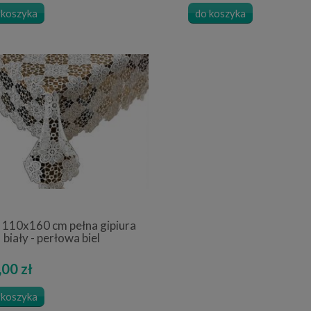
 koszyka
do koszyka
 110x160 cm pełna gipiura
biały - perłowa biel
00 zł
 koszyka