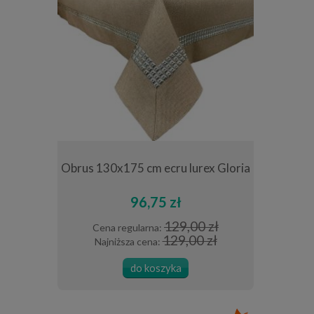
40x40 cm
Obrus 130x175 cm ecru lurex Gloria
Obrus de
cm b
96,75 zł
0 zł
129,00 zł
Cena regularna:
Cena 
 zł
129,00 zł
Najniższa cena:
Najni
do koszyka