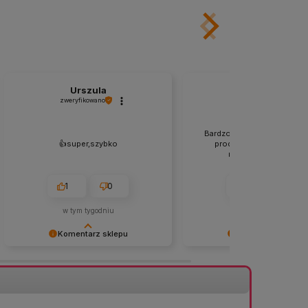
Urszula
Zdzisław
zweryfikowano
zweryfikowano
Bardzo dokładne zabezpie
👍️super,szybko
produktów, dotarły w sta
nienaruszonym. 👍️👍️
1
0
1
0
w tym tygodniu
w tym tygodniu
Komentarz sklepu
Komentarz sklepu
Dziękujemy za opinię! 😊 Cieszymy
Bardzo dziękujemy za pozy
się, że wszystko przebiegło
opinię! 😊 Cieszymy się, że
sprawnie i zamówienie dotarło tak
przesyłka dotarła bezpieczn
szybko. Dziękujemy za zaufanie! 🌿
nienaruszonym stanie. Stara
zabezpieczamy każde zamó