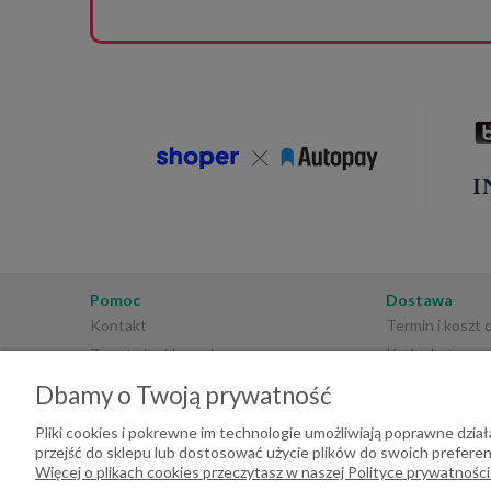
realizac
informac
za zaufa
🌿📦
Pomoc
Dostawa
Kontakt
Termin i koszt
Zwroty i reklamacje
Kod rabatowy
Regulamin sklepu
Płatności
Dbamy o Twoją prywatność
Polityka prywatności
Pliki cookies i pokrewne im technologie umożliwiają poprawne dzi
przejść do sklepu lub dostosować użycie plików do swoich preferenc
Więcej o plikach cookies przeczytasz w naszej Polityce prywatności