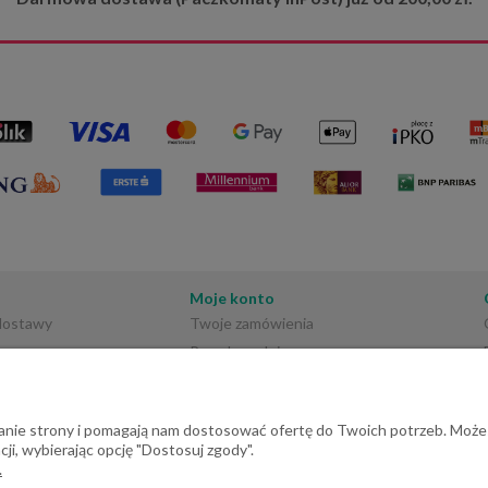
ja zamówienia zgodna z
zamówienie dotarło bezpiecznie i w
jami w sklepie. Dziękujemy
idealnym stanie. 📦🌿
nie i serdeczne polecenie!
Moje konto
 dostawy
Twoje zamówienia
Przechowalnia
Ustawienia konta
ałanie strony i pomagają nam dostosować ofertę do Twoich potrzeb. Może
ji, wybierając opcję "Dostosuj zgody".
.