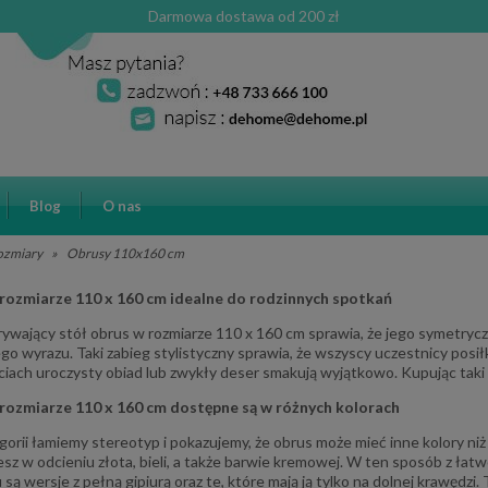
Darmowa dostawa od 200 zł
Blog
O nas
ozmiary
»
Obrusy 110x160 cm
rozmiarze 110 x 160 cm idealne do rodzinnych spotkań
rywający stół obrus w rozmiarze 110 x 160 cm sprawia, że jego symetryc
go wyrazu. Taki zabieg stylistyczny sprawia, że wszyscy uczestnicy posił
ciach uroczysty obiad lub zwykły deser smakują wyjątkowo. Kupując taki
rozmiarze 110 x 160 cm dostępne są w różnych kolorach
gorii łamiemy stereotyp i pokazujemy, że obrus może mieć inne kolory niż
esz w odcieniu złota, bieli, a także barwie kremowej. W ten sposób z ła
są wersje z pełną gipiurą oraz te, które mają ją tylko na dolnej krawędzi