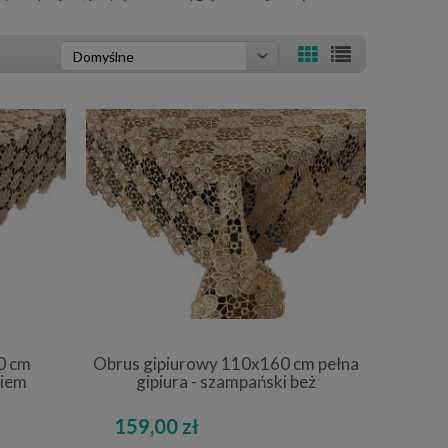
0 cm
Obrus gipiurowy 110x160 cm pełna
kiem
gipiura - szampański beż
159,00 zł