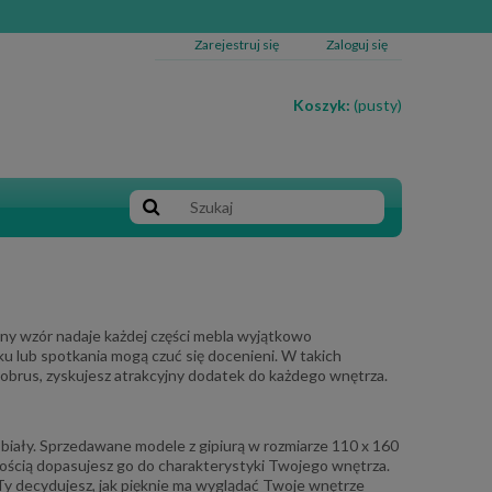
Zarejestruj się
Zaloguj się
Koszyk:
(pusty)
zny wzór nadaje każdej części mebla wyjątkowo
ku lub spotkania mogą czuć się docenieni. W takich
 obrus, zyskujesz atrakcyjny dodatek do każdego wnętrza.
 biały. Sprzedawane modele z gipiurą w rozmiarze 110 x 160
twością dopasujesz go do charakterystyki Twojego wnętrza.
. Ty decydujesz, jak pięknie ma wyglądać Twoje wnętrze