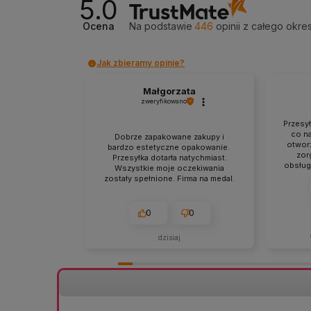
5.0
Ocena
Na podstawie
446
opinii
z całego okre
Jak zbieramy opinie?
Małgorzata
zweryfikowano
Przesy
co na
Dobrze zapakowane zakupy i
otworz
bardzo estetyczne opakowanie.
zor
Przesyłka dotarła natychmiast.
obsług
Wszystkie moje oczekiwania
punkt
zostały spełnione. Firma na medal.
zgodna
0
0
dzisiaj
Bardzo d
szczegół
Cieszymy
staranne
sprawna