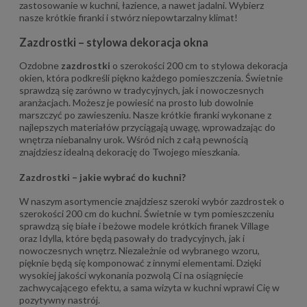
zastosowanie w kuchni, łazience, a nawet jadalni. Wybierz
nasze krótkie firanki i stwórz niepowtarzalny klimat!
Zazdrostki – stylowa dekoracja okna
Ozdobne
zazdrostki
o szerokości 200 cm to stylowa dekoracja
okien, która podkreśli piękno każdego pomieszczenia. Świetnie
sprawdzą się zarówno w tradycyjnych, jak i nowoczesnych
aranżacjach. Możesz je powiesić na prosto lub dowolnie
marszczyć po zawieszeniu. Nasze krótkie firanki wykonane z
najlepszych materiałów przyciągają uwagę, wprowadzając do
wnętrza niebanalny urok. Wśród nich z całą pewnością
znajdziesz idealną dekorację do Twojego mieszkania.
Zazdrostki – jakie wybrać do kuchni?
W naszym asortymencie znajdziesz szeroki wybór zazdrostek o
szerokości 200 cm do kuchni. Świetnie w tym pomieszczeniu
sprawdzą się białe i beżowe modele krótkich firanek Village
oraz Idylla, które będą pasowały do tradycyjnych, jak i
nowoczesnych wnętrz. Niezależnie od wybranego wzoru,
pięknie będą się komponować z innymi elementami. Dzięki
wysokiej jakości wykonania pozwolą Ci na osiągnięcie
zachwycającego efektu, a sama wizyta w kuchni wprawi Cię w
pozytywny nastrój.