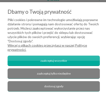
Dbamy o Twoją prywatność
Pliki cookies i pokrewne im technologie umożliwiają poprawne
działanie strony i pomagają nam dostosować ofertę do Twoich
potrzeb. Możesz zaakceptować wykorzystanie przez nas
wszystkich tych plików i przejść do sklepu lub dostosować
użycie plików do swoich preferencji, wybierając opcję
"Dostosuj zgody".
Więcej o plikach cookies przeczytasz w naszej Polityce
prywatności.
2026 DeHome.pl | Tekstylia domowe DeHome | Przemysłowa 8, 43-430
Pierściec | E-mail: dehome@dehome.pl | Tel.: 733 666 100 | "INARI" SPÓŁKA
zaakceptuj wszystkie
CYWILNA BARTŁOMIEJ SOBINA, ZDZISŁAW BOJDA | NIP: 6332161340 |
REGON: 240709729
zaakceptuj tylko niezbędne
zobacz nas na Facebook'u
pokaż pełną wersję strony
dostosuj zgody
Sklep internetowy Shoper.pl