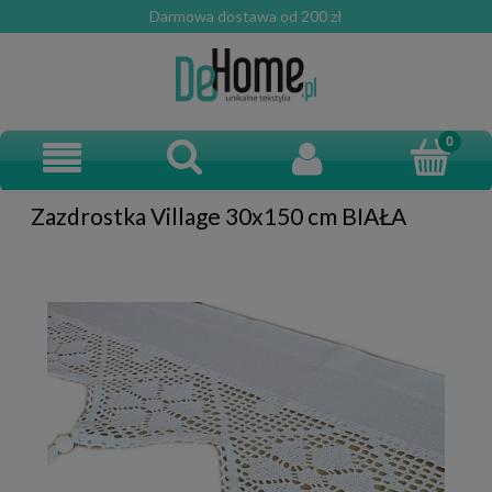
Darmowa dostawa od 200 zł
Zazdrostka Village 30x150 cm BIAŁA