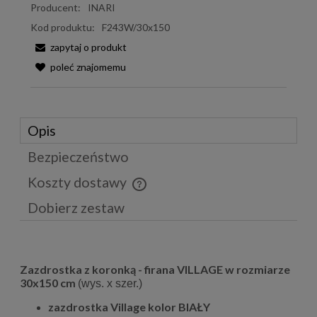
Producent:
INARI
Kod produktu:
F243W/30x150
zapytaj o produkt
poleć znajomemu
Opis
Bezpieczeństwo
Koszty dostawy
Cena nie zawiera ewentualnych kosztów płatności
Dobierz zestaw
Zazdrostka z koronką - firana VILLAGE w rozmiarze
30x150 cm
(wys. x szer.)
zazdrostka Village kolor BIAŁY