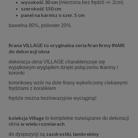
wysokość 30 cm
(mierzona bez frędzli +/- 2cm)
szerokość 150 cm
panel na karnisz o szer. 5 cm
bawełna 80%, poliester 20%
firana VILLAGE to oryginalna seria firan firmy INARI
do dekoracji okna
dekoracja okna VILLAGE charakteryzuje się
wyjątkowym wyglądem dzięki połączeniu tkaniny i
koronki
koronkowy wzór na dole firany wykończony ciekawymi
frędzlami z koralikiem
frędzle można bezinwazyjnie wyciągnąć
kolekcja Village
to kompletne rozwiązanie do dekoracji
w wielu rozmiarach
okna
zazdrostki, lambrekiny
do dyspozycji są