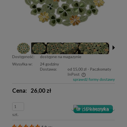
Dostępność:
dostępne na magazynie
Wysyłka w:
24 godziny
Dostawa:
od 15,00 zł
- Paczkomaty
InPost
sprawdź formy dostawy
Cena nie zawiera ewentualnych kosztów płatności
Cena:
26,00 zł
szt.