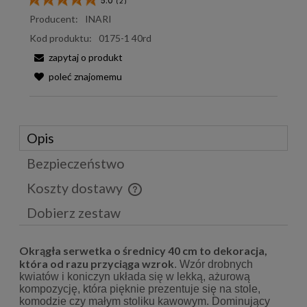
5.0
(
2
)
Producent:
INARI
Kod produktu:
0175-1 40rd
zapytaj o produkt
poleć znajomemu
Opis
Bezpieczeństwo
Koszty dostawy
Cena nie zawiera ewentualnych kosztów płatności
Dobierz zestaw
Okrągła serwetka o średnicy 40 cm to dekoracja,
która od razu przyciąga wzrok
. Wzór drobnych
kwiatów i
koniczyn układa się w lekką, ażurową
kompozycję, która pięknie prezentuje się na stole,
komodzie czy małym
stoliku kawowym. Dominujący