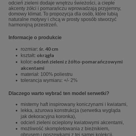
odcień zieleni dodaje wnętrzu świeżości, a ciepłe
akcenty żółci i pomarańczu
wprowadzają przyjemny,
domowy klimat. To propozycja dla osób, które lubią
naturalne motywy i chcą w prosty
sposób stworzyć
harmonijną przestrzeń.
Informacje o produkcie
śr. 40 cm
rozmiar:
okrągła
kształt:
:
odcień zieleni z żółto-pomarańczowymi
kolor
akcentami
materiał: 100% poliestru
tolerancja wymiaru: +/- 2%
Dlaczego warto wybrać ten model serwetki?
misterny haft inspirowany koniczynami i kwiatami,
lekka, ażurowa konstrukcja (serwetka wygląda
jak dekoracyjna koronka),
odcień zieleni ocieplony kwiatowymi akcentami,
możliwość skompletowania z bieżnikiem,
obrusem i poszewkami z tej samej kolekcji,