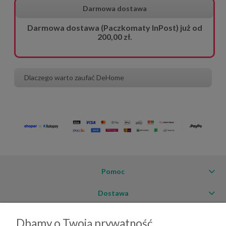
Darmowa dostawa
Darmowa dostawa (Paczkomaty InPost) już od
200,00 zł.
Dlaczego warto zaufać DeHome
Pomoc
Dostawa
Moje konto
Dbamy o Twoją prywatność