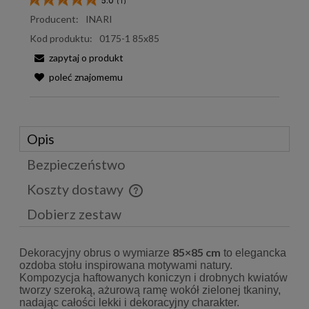
5.0
(
1
)
Producent:
INARI
Kod produktu:
0175-1 85x85
zapytaj o produkt
poleć znajomemu
Opis
Bezpieczeństwo
Koszty dostawy
Cena nie zawiera ewentualnych kosztów płatności
Dobierz zestaw
85×85 cm
Dekoracyjny obrus o wymiarze
to elegancka
ozdoba stołu inspirowana motywami natury.
Kompozycja haftowanych koniczyn i drobnych kwiatów
tworzy szeroką, ażurową ramę wokół zielonej tkaniny,
nadając całości lekki i dekoracyjny charakter.