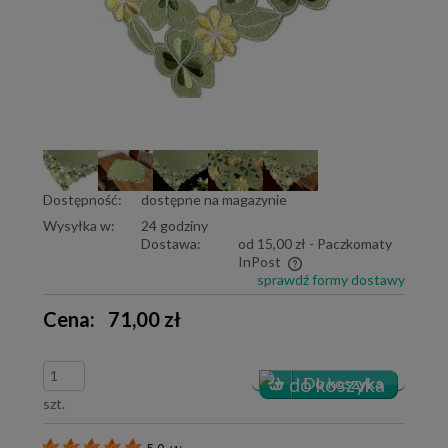
Dostępność:
dostępne na magazynie
Wysyłka w:
24 godziny
Dostawa:
od 15,00 zł
- Paczkomaty
InPost
sprawdź formy dostawy
Cena nie zawiera ewentualnych kosztów płatności
Cena:
71,00 zł
szt.