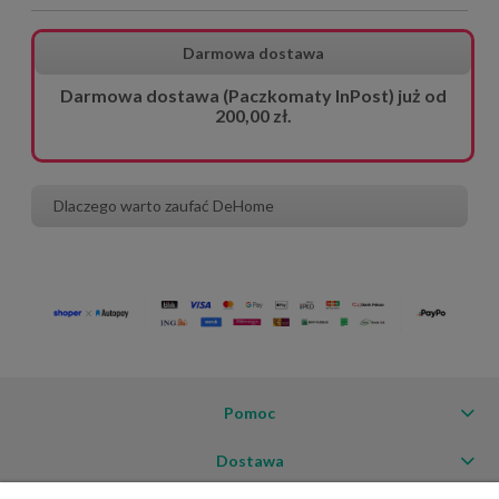
Darmowa dostawa
Darmowa dostawa (Paczkomaty InPost) już od
200,00 zł.
Dlaczego warto zaufać DeHome
Pomoc
Dostawa