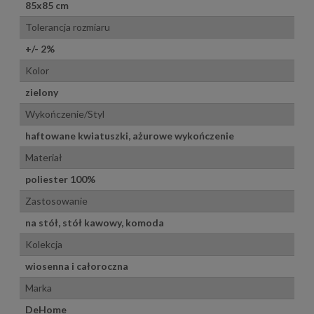
85x85 cm
Tolerancja rozmiaru
+/- 2%
Kolor
zielony
Wykończenie/Styl
haftowane kwiatuszki, ażurowe wykończenie
Materiał
poliester 100%
Zastosowanie
na stół, stół kawowy, komoda
Kolekcja
wiosenna i całoroczna
Marka
DeHome