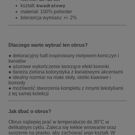
kwadratowy
kształt:
materiał: 100% poliester
tolerancja wymiaru: +/- 2%
Dlaczego warto wybrać ten obrus?
● dekoracyjny haft inspirowany motywem koniczyn i
kwiatów
● ażurowe wykończenie tworzące efekt koronki
● świeża zielona kolorystyka z kwiatowymi akcentami
● idealny rozmiar na małe stoły, stoliki kawowe i
komody
● możliwość stworzenia kompletu z innymi tekstyliami
z tej samej kolekcji
Jak dbać o obrus?
Obrus najlepiej prać w temperaturze do 30°C w
delikatnym cyklu. Zaleca się lekkie wirowanie oraz
suszenie na płasko, aby zachować jego kształt. W