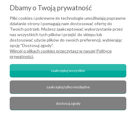
Moje konto
Dbamy o Twoją prywatność
O firmie
Pliki cookies i pokrewne im technologie umożliwiają poprawne
działanie strony i pomagają nam dostosować ofertę do
Twoich potrzeb. Możesz zaakceptować wykorzystanie przez
nas wszystkich tych plików i przejść do sklepu lub
dostosować użycie plików do swoich preferencji, wybierając
opcję "Dostosuj zgody".
Więcej o plikach cookies przeczytasz w naszej Polityce
prywatności.
zaakceptuj wszystkie
zaakceptuj tylko niezbędne
2026 DeHome.pl | Tekstylia domowe DeHome | Przemysłowa 8, 43-430
Pierściec | E-mail: dehome@dehome.pl | Tel.: 733 666 100 | "INARI" SPÓŁKA
CYWILNA BARTŁOMIEJ SOBINA, ZDZISŁAW BOJDA | NIP: 6332161340 |
dostosuj zgody
REGON: 240709729
zobacz nas na Facebook'u
pokaż pełną wersję strony
Sklep internetowy Shoper.pl