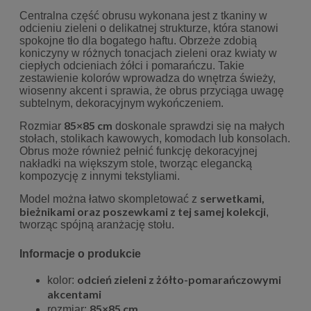
Centralna część obrusu wykonana jest z tkaniny w
odcieniu zieleni o delikatnej strukturze, która stanowi
spokojne tło dla bogatego haftu. Obrzeże zdobią
koniczyny w różnych tonacjach zieleni oraz kwiaty w
ciepłych odcieniach żółci i pomarańczu. Takie
zestawienie kolorów wprowadza do wnętrza świeży,
wiosenny akcent i sprawia, że obrus przyciąga uwagę
subtelnym, dekoracyjnym wykończeniem.
85×85 cm
Rozmiar
doskonale sprawdzi się na małych
stołach, stolikach kawowych, komodach lub konsolach.
Obrus może również pełnić funkcję dekoracyjnej
nakładki na większym stole, tworząc elegancką
kompozycję z innymi tekstyliami.
serwetkami,
Model można łatwo skompletować z
bieżnikami oraz poszewkami z tej samej kolekcji
,
tworząc spójną aranżację stołu.
Informacje o produkcie
odcień zieleni z żółto-pomarańczowymi
kolor:
akcentami
85×85 cm
rozmiar: