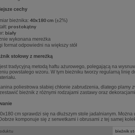
iejsze cechy
40x180 cm
miar bieżnika:
(
±2%)
prostokątny
tałt:
biały
or:
znie wykonana mereżka
gi format odpowiedni na większy stół
eżnik stołowy z mereżką
jest tradycyjną metodą haftu ażurowego, polegającą na wysnuw
niu powstałego wzoru. W tym bieżniku tworzy regularną linię 
teriału.
anina poliestrowa słabiej chłonie zabrudzenia, dlatego plamy z
estawić bieżnik z różnymi rodzajami zastawy oraz dekoracjami 
wanie
40x180 cm sprawdzi się na dłuższym stole jadalnianym. Można 
Dobrze komponuje się z serwetkami i obrusami z tej samej kolek
roduktu
bieżnik s