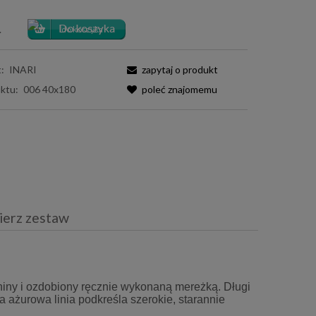
.
:
INARI
zapytaj o produkt
ktu:
006 40x180
poleć znajomemu
ierz zestaw
iera ewentualnych kosztów
niny i ozdobiony ręcznie wykonaną mereżką. Długi
a ażurowa linia podkreśla szerokie, starannie