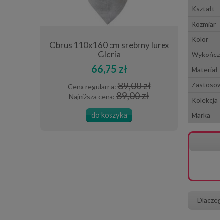
Kształt
Rozmiar
Kolor
cm szary
Obrus 110x160 cm srebrny lurex
Poszewka 4
Gloria
Wykończe
66,75 zł
Materiał
0 zł
89,00 zł
Zastoso
Cena regularna:
Cena
 zł
89,00 zł
Najniższa cena:
Najn
Kolekcja
do koszyka
Marka
Dlacze