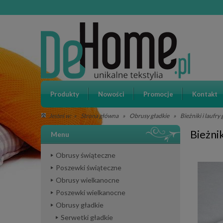
Produkty
Nowości
Promocje
Kontakt
»
Strona główna
»
Obrusy gładkie
»
Bieżniki i laufry
Jesteś w:
Bieżni
Menu
Obrusy świąteczne
Poszewki świąteczne
Obrusy wielkanocne
Poszewki wielkanocne
Obrusy gładkie
Serwetki gładkie