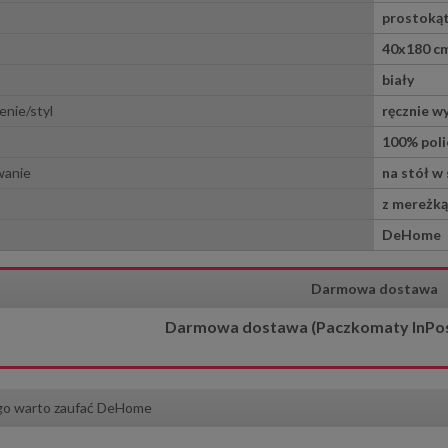
prostoką
40x180 c
biały
0x40 cm Havana len lurex
Obrus dekoracyjny Flora 130x1
cm beżowy z pasem liści
nie/styl
ręcznie 
44,25 zł
166,50 zł
100% poli
59,00 zł
185,00 zł
wanie
na stół w 
 regularna:
Cena regularna:
59,00 zł
169,00 zł
iższa cena:
Najniższa cena:
z mereżką
do koszyka
do koszyka
DeHome
Darmowa dostawa
Darmowa dostawa (Paczkomaty InPost)
go warto zaufać DeHome