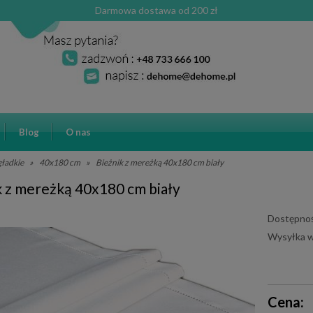
Darmowa dostawa od 200 zł
Blog
O nas
 gładkie
»
40x180 cm
»
Bieżnik z mereżką 40x180 cm biały
k z mereżką 40x180 cm biały
Dostępnoś
Wysyłka w
Cena ni
Cena:
płatnośc