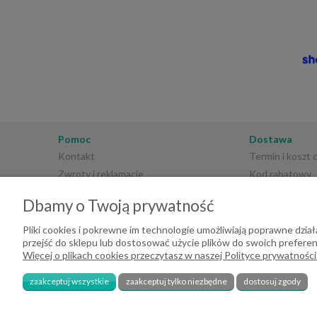
Pomoc
Dostawa
Kontakt
Termin i koszt
Zwroty i reklamacje
Kod rabatowy
Regulamin sklepu
Płatności
Dbamy o Twoją prywatność
Polityka prywatności
Pliki cookies i pokrewne im technologie umożliwiają poprawne dzi
przejść do sklepu lub dostosować użycie plików do swoich preferenc
Więcej o plikach cookies przeczytasz w naszej Polityce prywatności
zaakceptuj wszystkie
zaakceptuj tylko niezbędne
dostosuj zgody
2026 DeHome.pl | Tekstylia domowe DeHome | Przemysłowa 8, 43-430 Pie
240709729