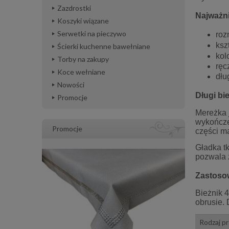
Zazdrostki
Najważn
Koszyki wiązane
Serwetki na pieczywo
roz
ksz
Ścierki kuchenne bawełniane
kol
Torby na zakupy
ręc
Koce wełniane
dłu
Nowości
Długi bi
Promocje
Mereżka 
wykończe
Promocje
części ma
Gładka tk
pozwala z
Zastoso
Bieżnik 
obrusie. 
Rodzaj p