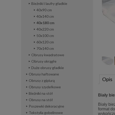
Bieżniki i laufry gładkie
40x90 cm
40x140 cm
40x180 cm
40x220 cm
50x100 cm
60x120 cm
70x140 cm
Obrusy kwadratowe
Obrusy okrągłe
Duże obrusy gładkie
Obrusy haftowane
Opis
Obrusy z gipiurą
Obrusy szydełkowe
Bieżniki na stół
Biały bi
Obrusy na stół
Biały bi
Poszewki dekoracyjne
format do
Tekstylia gobelinowe
wykończo