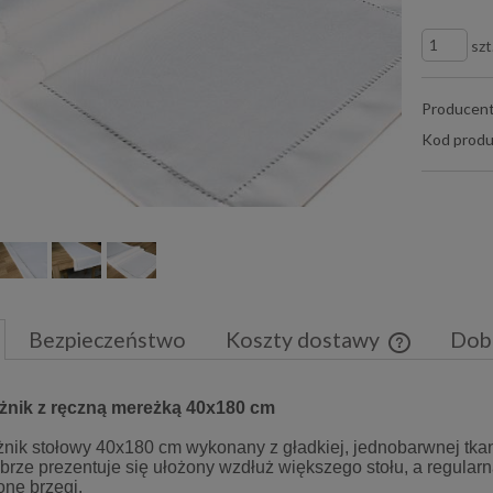
szt
Producent
Kod produ
Bezpieczeństwo
Koszty dostawy
Dob
Cena nie zaw
eżnik z ręczną mereżką 40x180 cm
płatności
eżnik stołowy 40x180 cm wykonany z gładkiej, jednobarwnej tka
brze prezentuje się ułożony wzdłuż większego stołu, a regularn
ne brzegi.