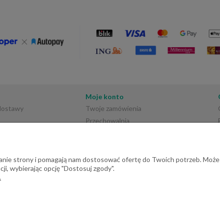
Moje konto
 dostawy
Twoje zamówienia
Przechowalnia
Ustawienia konta
ałanie strony i pomagają nam dostosować ofertę do Twoich potrzeb. Może
ji, wybierając opcję "Dostosuj zgody".
.
rściec | E-mail: dehome@dehome.pl | Tel.: 733 666 100 | "INARI" SPÓŁKA CY