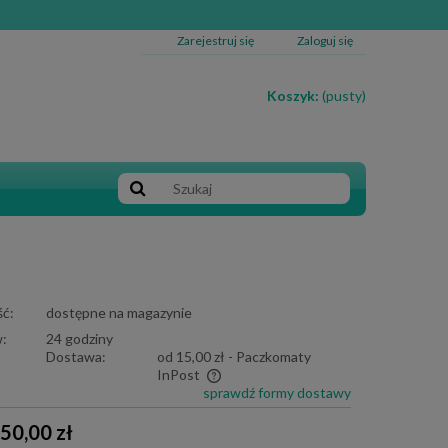
Zarejestruj się
Zaloguj się
Koszyk:
(pusty)
ć:
dostępne na magazynie
:
24 godziny
Dostawa:
od 15,00 zł
- Paczkomaty
InPost
sprawdź formy dostawy
e zawiera ewentualnych kosztów
50,00 zł
i