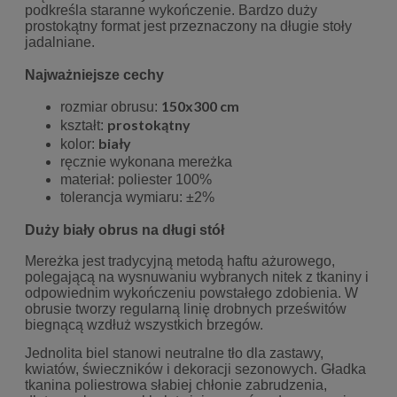
podkreśla staranne wykończenie. Bardzo duży
prostokątny format jest przeznaczony na długie stoły
jadalniane.
Najważniejsze cechy
150x300 cm
rozmiar obrusu:
prostokątny
kształt:
biały
kolor:
ręcznie wykonana mereżka
materiał: poliester 100%
tolerancja wymiaru:
±2%
Duży biały obrus na długi stół
Mereżka jest tradycyjną metodą haftu ażurowego,
polegającą na wysnuwaniu wybranych nitek z tkaniny i
odpowiednim wykończeniu powstałego zdobienia. W
obrusie tworzy regularną linię drobnych prześwitów
biegnącą wzdłuż wszystkich brzegów.
Jednolita biel stanowi neutralne tło dla zastawy,
kwiatów, świeczników i dekoracji sezonowych. Gładka
tkanina poliestrowa słabiej chłonie zabrudzenia,