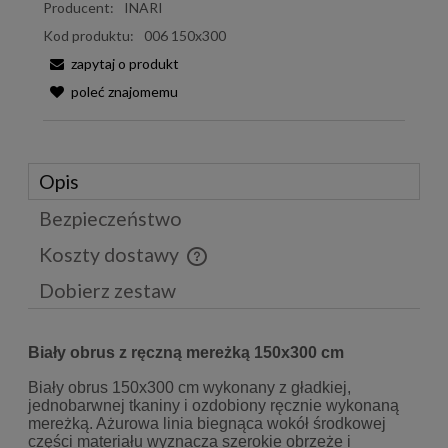
Producent:
INARI
Kod produktu:
006 150x300
zapytaj o produkt
poleć znajomemu
Opis
Bezpieczeństwo
Koszty dostawy
Cena nie zawiera ewentualnych kosztów płatności
Dobierz zestaw
Biały obrus z ręczną mereżką 150x300 cm
Biały obrus 150x300 cm wykonany z gładkiej,
jednobarwnej tkaniny i ozdobiony ręcznie wykonaną
mereżką. Ażurowa linia biegnąca wokół środkowej
części materiału wyznacza szerokie obrzeże i