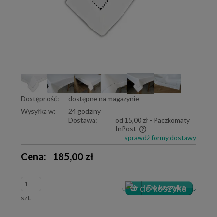
Dostępność:
dostępne na magazynie
Wysyłka w:
24 godziny
Dostawa:
od 15,00 zł
- Paczkomaty
InPost
sprawdź formy dostawy
Cena nie zawiera ewentualnych kosztów płatności
Cena:
185,00 zł
szt.