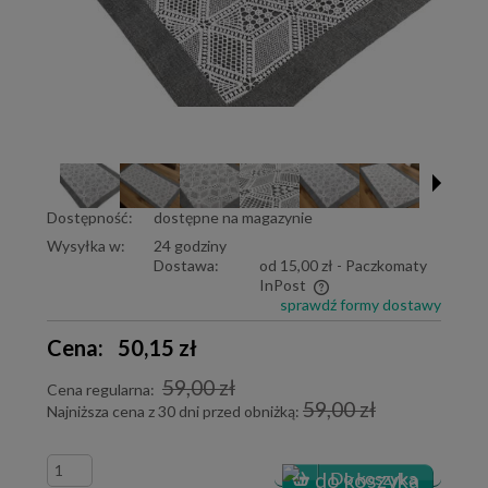
Dostępność:
dostępne na magazynie
Wysyłka w:
24 godziny
Dostawa:
od 15,00 zł
- Paczkomaty
InPost
sprawdź formy dostawy
Cena nie zawiera ewentualnych kosztów płatności
Cena:
50,15 zł
59,00 zł
Cena regularna:
59,00 zł
Najniższa cena z 30 dni przed obniżką: