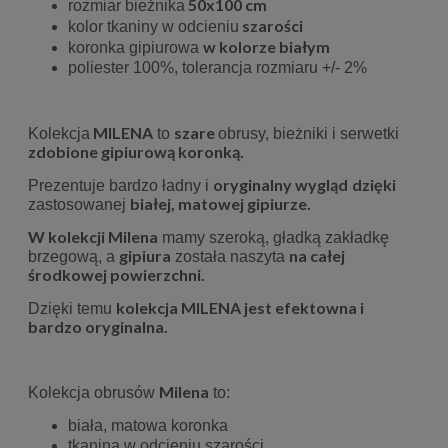
50x100 cm
rozmiar bieżnika
szarości
kolor tkaniny w odcieniu
w kolorze białym
koronka gipiurowa
poliester 100%, tolerancja rozmiaru +/- 2%
MILENA
szare
Kolekcja
to
obrusy, bieżniki i serwetki
zdobione gipiurową koronką.
oryginalny wygląd
dzięki
Prezentuje bardzo ładny i
białej, matowej gipiurze.
zastosowanej
W kolekcji Milena
mamy szeroką, gładką zakładkę
gipiura
na całej
brzegową, a
została naszyta
środkowej powierzchni.
kolekcja MILENA jest efektowna i
Dzięki temu
bardzo oryginalna.
Milena
Kolekcja obrusów
to:
biała, matowa koronka
tkanina w odcieniu szarości