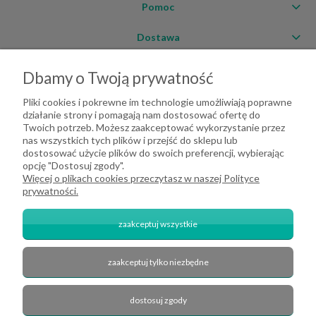
Pomoc
Dostawa
Moje konto
Dbamy o Twoją prywatność
O firmie
Pliki cookies i pokrewne im technologie umożliwiają poprawne
działanie strony i pomagają nam dostosować ofertę do
Twoich potrzeb. Możesz zaakceptować wykorzystanie przez
nas wszystkich tych plików i przejść do sklepu lub
dostosować użycie plików do swoich preferencji, wybierając
opcję "Dostosuj zgody".
Więcej o plikach cookies przeczytasz w naszej Polityce
prywatności.
zaakceptuj wszystkie
zaakceptuj tylko niezbędne
2026 DeHome.pl | Tekstylia domowe DeHome | Przemysłowa 8, 43-430
Pierściec | E-mail: dehome@dehome.pl | Tel.: 733 666 100 | "INARI" SPÓŁKA
CYWILNA BARTŁOMIEJ SOBINA, ZDZISŁAW BOJDA | NIP: 6332161340 |
dostosuj zgody
REGON: 240709729