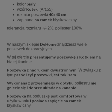
biały
kolor
Kotek
wzór
(Art.55)
40x40 cm
rozmiar poszewki
na zamek
zapinana
błyskawiczny
tolerancja rozmiaru +/- 2%, poliester 100%
DeHome
W naszym sklepie
znajdziesz wiele
poszewek dekoracyjnych.
prezentujemy poszewkę z Kotkiem
W tej ofercie
na
.
białej tkaninie
Poszewka z nadrukiem dwustronnym
. W związku z
przód i tył poszewki jest taki sam
tym
.
Wykonana z przyjemnego w dotyku
nie
poliestru
gniecie się i dobrze układa na kanapie.
Poszewka
jest komfortowa
na poduszkę
w
i posiada zapięcie na zamek
użytkowaniu
błyskawiczny.