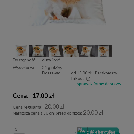
Dostępność:
duża ilość
Wysyłka w:
24 godziny
Dostawa:
od 15,00 zł
- Paczkomaty
InPost
sprawdź formy dostawy
Cena nie zawiera ewentualnych kosztów płatności
Cena:
17,00 zł
20,00 zł
Cena regularna:
20,00 zł
Najniższa cena z 30 dni przed obniżką: