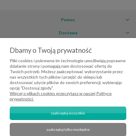
Pomoc
Dostawa
Moje konto
Dbamy o Twoją prywatność
O firmie
Pliki cookies i pokrewne im technologie umożliwiają poprawne
działanie strony i pomagają nam dostosować ofertę do
Twoich potrzeb. Możesz zaakceptować wykorzystanie przez
nas wszystkich tych plików i przejść do sklepu lub
dostosować użycie plików do swoich preferencji, wybierając
opcję "Dostosuj zgody".
Więcej o plikach cookies przeczytasz w naszej Polityce
prywatności.
zaakceptuj wszystkie
zaakceptuj tylko niezbędne
2026 DeHome.pl | Tekstylia domowe DeHome | Przemysłowa 8, 43-430