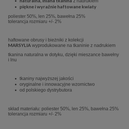
naturalna, lniana tkanina
z nadrukiem
piękne i wyraźnie haftowane kwiaty
poliester 50%, len 25%, bawełna 25%
tolerancja rozmiaru +/- 2%
haftowane obrusy i bieżniki z kolekcji
MARSYLIA
wyprodukowane na tkaninie z nadrukiem
tkanina naturalna w dotyku, dzięki mieszance bawełny
i lnu
tkaniny najwyższej jakości
oryginalne i innowacyjne wzornictwo
od polskiego dystrybutora
skład materiału: poliester 50%, len 25%, bawełna 25%
tolerancja rozmiaru +/- 2%