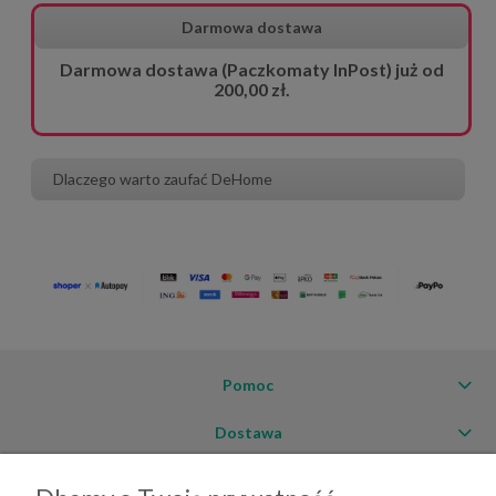
Darmowa dostawa
Darmowa dostawa (Paczkomaty InPost) już od
200,00 zł.
Dlaczego warto zaufać DeHome
Pomoc
Dostawa
Moje konto