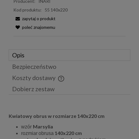
Producent:
INARI
Kod produktu:
55 140x220
zapytaj o produkt
poleć znajomemu
Opis
Bezpieczeństwo
Koszty dostawy
Cena nie zawiera ewentualnych kosztów płatności
Dobierz zestaw
Kwiatowy obrus w rozmiarze 140x220 cm
Marsylia
wzór
140x220 cm
rozmiar
obrusa