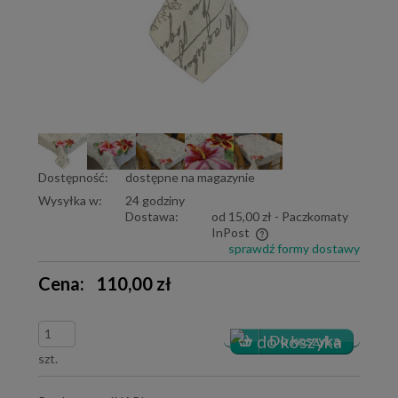
Dostępność:
dostępne na magazynie
Wysyłka w:
24 godziny
Dostawa:
od 15,00 zł
- Paczkomaty
InPost
sprawdź formy dostawy
Cena nie zawiera ewentualnych kosztów płatności
Cena:
110,00 zł
szt.