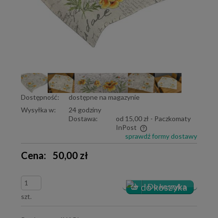
Dostępność:
dostępne na magazynie
Wysyłka w:
24 godziny
Dostawa:
od 15,00 zł
- Paczkomaty
InPost
sprawdź formy dostawy
Cena nie zawiera ewentualnych kosztów płatności
Cena:
50,00 zł
szt.