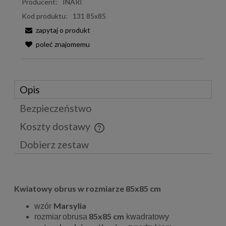
Producent:
INARI
Kod produktu:
131 85x85
zapytaj o produkt
poleć znajomemu
Opis
Bezpieczeństwo
Koszty dostawy
Cena nie zawiera ewentualnych kosztów płatności
Dobierz zestaw
Kwiatowy obrus w rozmiarze 85x85 cm
Marsylia
wzór
85x85 cm
rozmiar
obrusa
kwadratowy