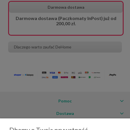
Darmowa dostawa
Darmowa dostawa (Paczkomaty InPost) już od
200,00 zł.
Dlaczego warto zaufać DeHome
Pomoc
Dostawa
Moje konto