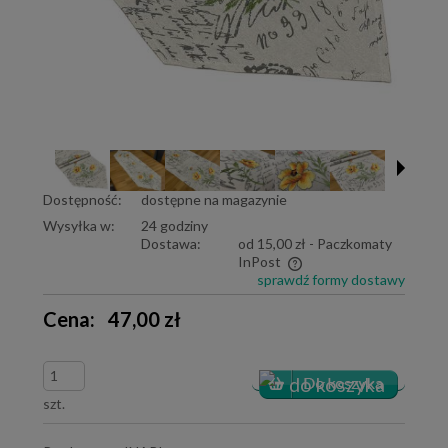
Dostępność:
dostępne na magazynie
Wysyłka w:
24 godziny
Dostawa:
od 15,00 zł
- Paczkomaty
InPost
sprawdź formy dostawy
Cena nie zawiera ewentualnych kosztów płatności
Cena:
47,00 zł
szt.