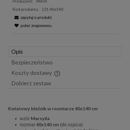
Producent:
INARI
Kod produktu:
131 40x140
zapytaj o produkt
poleć znajomemu
Opis
Bezpieczeństwo
Koszty dostawy
Cena nie zawiera ewentualnych kosztów płatności
Dobierz zestaw
Kwiatowy bieżnik w rozmiarze 40x140 cm
Marsylia
wzór
40x140 cm
rozmiar
(do szpica)