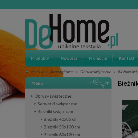
Produkty
Nowości
Promocje
Kontakt
»
Strona główna
»
Obrusy świąteczne
»
Bieżniki świ
Jesteś w:
Bieżni
Menu
Obrusy świąteczne
Serwetki świąteczne
Bieżniki świąteczne
Bieżniki 40x85 cm
Bieżniki 50x100 cm
Bieżniki 60x120 cm