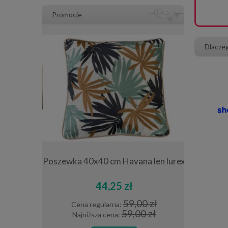
Promocje
Dlacze
słoneczniki
Poszewka 40x40 cm Havana len lurex
Obrus de
cm 
44,25 zł
0 zł
59,00 zł
Cena regularna:
Cena 
0 zł
59,00 zł
Najniższa cena:
Najni