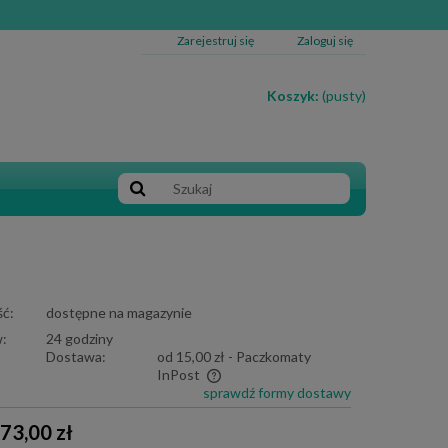
Zarejestruj się
Zaloguj się
Koszyk:
(pusty)
ć:
dostępne na magazynie
:
24 godziny
Dostawa:
od 15,00 zł
- Paczkomaty
InPost
sprawdź formy dostawy
e zawiera ewentualnych kosztów
73,00 zł
i