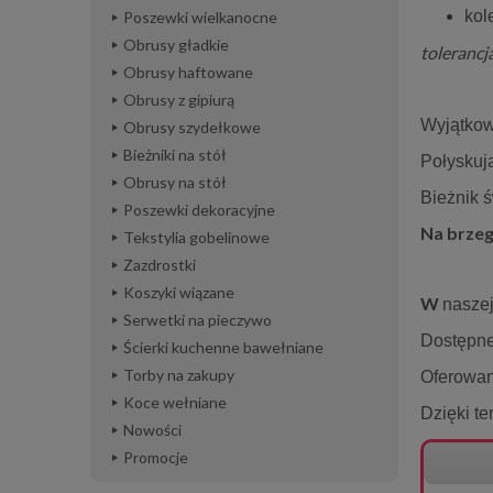
kol
Poszewki wielkanocne
Obrusy gładkie
tolerancj
Obrusy haftowane
Obrusy z gipiurą
Wyjątko
Obrusy szydełkowe
Bieżniki na stół
Połyskuj
Obrusy na stół
Bieżnik 
Poszewki dekoracyjne
Na brze
Tekstylia gobelinowe
Zazdrostki
Koszyki wiązane
W
nasze
Serwetki na pieczywo
Dostępne 
Ścierki kuchenne bawełniane
Torby na zakupy
Oferowan
Koce wełniane
Dzięki t
Nowości
Promocje