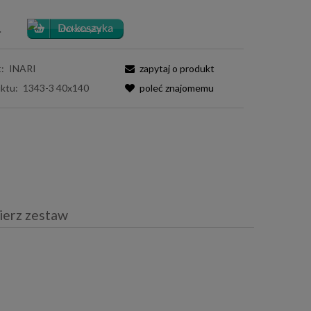
.
:
INARI
zapytaj o produkt
ktu:
1343-3 40x140
poleć znajomemu
ierz zestaw
iera ewentualnych kosztów