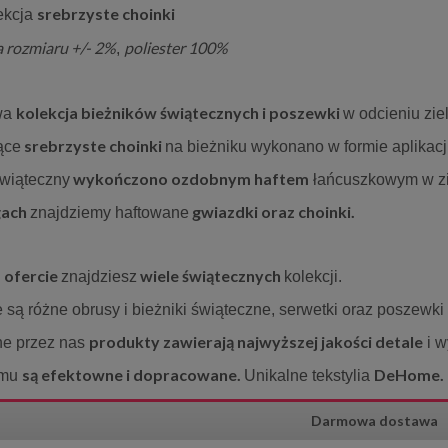
srebrzyste choinki
ekcja
a rozmiaru +/- 2%
poliester 100%
,
kolekcja bieżników świątecznych i poszewki
wa
w odcieniu ziel
srebrzyste choinki
ące
na bieżniku wykonano w formie aplikacji
wykończono ozdobnym haftem
świąteczny
łańcuszkowym w z
gach
gwiazdki oraz choinki.
znajdziemy haftowane
ofercie
wiele
świątecznych
j
znajdziesz
kolekcji.
są różne obrusy i bieżniki świąteczne, serwetki oraz poszewki
produkty zawierają najwyższej jakości detale
e przez nas
i w
są efektowne i dopracowane.
DeHome.
emu
Unikalne tekstylia
Darmowa dostawa