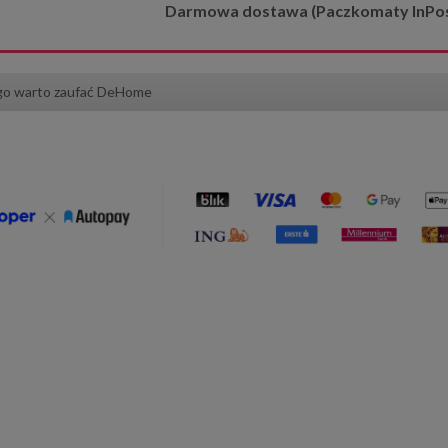
Darmowa dostawa (Paczkomaty InPost)
go warto zaufać DeHome
koracyjny Flora 140x220
Poszewka 40x40 cm Havana sza
szary z pasem liści
189,00 zł
44,25 zł
210,00 zł
59,00 zł
regularna:
Cena regularna:
200,00 zł
59,00 zł
ższa cena:
Najniższa cena: