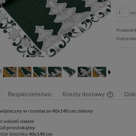
szt
Producent
Kod produ
Bezpieczeństwo
Koszty dostawy
Dob
Cena nie zaw
świąteczny w rozmiarze 40x140 cm zielony
płatności
odcień zieleni
or
prostokątny
ałt
40x140 cm
miar bieżnika