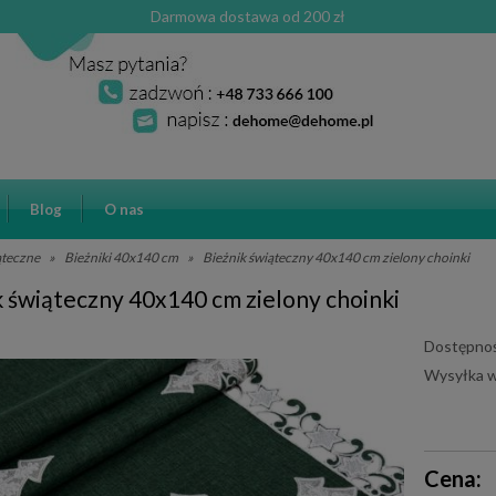
Darmowa dostawa od 200 zł
Blog
O nas
ąteczne
»
Bieżniki 40x140 cm
»
Bieżnik świąteczny 40x140 cm zielony choinki
k świąteczny 40x140 cm zielony choinki
Dostępnoś
Wysyłka w
Cena ni
Cena:
płatnośc