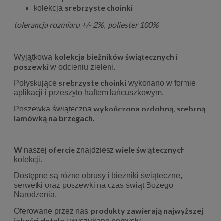
srebrzyste choinki
kolekcja
tolerancja rozmiaru +/- 2%
poliester 100%
,
kolekcja bieżników świątecznych i
Wyjątkowa
poszewki
w odcieniu zieleni.
srebrzyste choinki
Połyskujące
wykonano w formie
aplikacji i przeszyto haftem łańcuszkowym.
wykończona ozdobną, srebrną
Poszewka świąteczna
lamówką na brzegach.
W
ofercie
wiele
świątecznych
naszej
znajdziesz
kolekcji.
Dostępne są różne obrusy i bieżniki świąteczne,
serwetki oraz poszewki
na czas świąt Bożego
Narodzenia.
produkty zawierają najwyższej
Oferowane przez nas
jakości detale
i wyszukane pomysły.