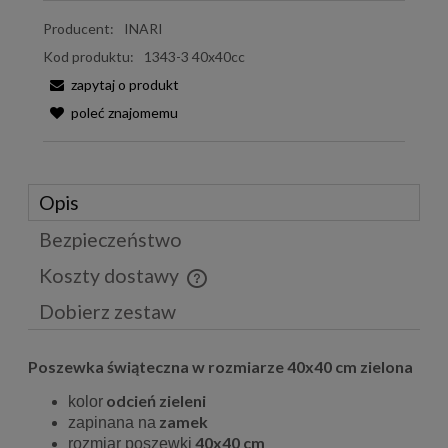
Producent:
INARI
Kod produktu:
1343-3 40x40cc
zapytaj o produkt
poleć znajomemu
Opis
Bezpieczeństwo
Koszty dostawy
Cena nie zawiera ewentualnych kosztów płatności
Dobierz zestaw
Poszewka świąteczna w rozmiarze 40x40 cm zielona
odcień zieleni
kolor
zamek
zapinana na
40x40 cm
rozmiar poszewki