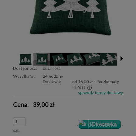
Dostępność:
duża ilość
Wysyłka w:
24 godziny
Dostawa:
od 15,00 zł
- Paczkomaty
InPost
sprawdź formy dostawy
Cena nie zawiera ewentualnych kosztów płatności
Cena:
39,00 zł
szt.