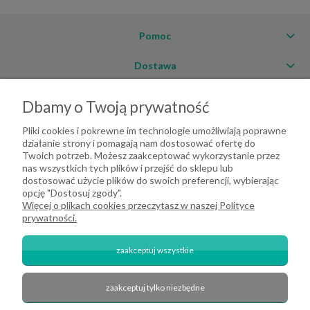
Pomoc
Dostawa
Moje konto
Dbamy o Twoją prywatność
O firmie
Pliki cookies i pokrewne im technologie umożliwiają poprawne
działanie strony i pomagają nam dostosować ofertę do
Twoich potrzeb. Możesz zaakceptować wykorzystanie przez
nas wszystkich tych plików i przejść do sklepu lub
dostosować użycie plików do swoich preferencji, wybierając
opcję "Dostosuj zgody".
Więcej o plikach cookies przeczytasz w naszej Polityce
prywatności.
zaakceptuj wszystkie
zaakceptuj tylko niezbędne
2026 DeHome.pl | Tekstylia domowe DeHome | Przemysłowa 8, 43-430
Pierściec | E-mail: dehome@dehome.pl | Tel.: 733 666 100 | "INARI" SPÓŁKA