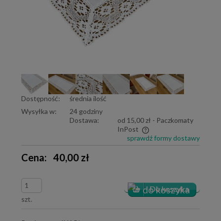
Dostępność:
średnia ilość
Wysyłka w:
24 godziny
Dostawa:
od 15,00 zł
- Paczkomaty
InPost
sprawdź formy dostawy
Cena nie zawiera ewentualnych kosztów płatności
Cena:
40,00 zł
szt.