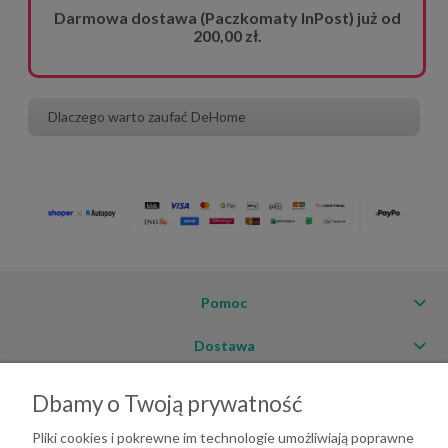
Darmowa dostawa (Paczkomaty InPost) już od
200,00 zł.
Dlaczego warto zaufać DeHome
Pomoc
Dostawa
Moje konto
Dbamy o Twoją prywatność
O firmie
Pliki cookies i pokrewne im technologie umożliwiają poprawne