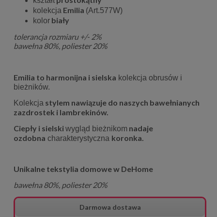
kształt
Emilia
kolekcja
(Art.577W)
biały
kolor
tolerancja rozmiaru +/- 2%
bawełna 80%, poliester 20%
Emilia to harmonijna i sielska
kolekcja obrusów i
bieżników.
stylem nawiązuje do naszych bawełnianych
Kolekcja
zazdrostek
i lambrekinów.
Ciepły i sielski
nadaje
wygląd bieżnikom
o
zdobna
koronka.
charakterystyczna
Unikalne tekstylia domowe w DeHome
bawełna 80%, poliester 20%
Darmowa dostawa