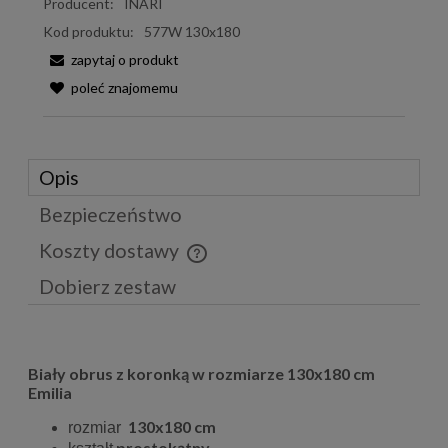
Producent:
INARI
Kod produktu:
577W 130x180
zapytaj o produkt
poleć znajomemu
Opis
Bezpieczeństwo
Koszty dostawy
Cena nie zawiera ewentualnych kosztów płatności
Dobierz zestaw
Biały obrus z koronką w rozmiarze 130x180 cm
Emilia
130x180 cm
rozmiar
prostokątny