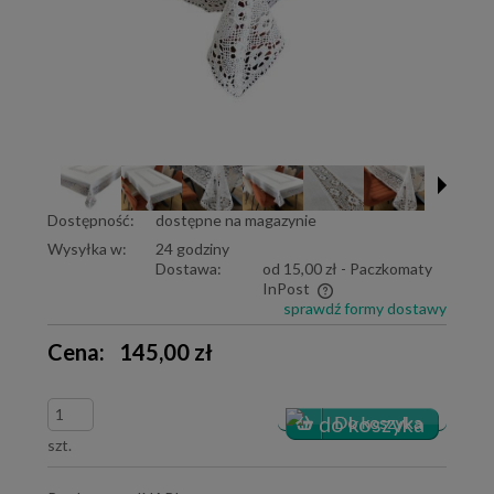
Dostępność:
dostępne na magazynie
Wysyłka w:
24 godziny
Dostawa:
od 15,00 zł
- Paczkomaty
InPost
sprawdź formy dostawy
Cena nie zawiera ewentualnych kosztów płatności
Cena:
145,00 zł
szt.