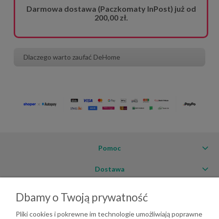
Darmowa dostawa (Paczkomaty InPost) już od
200,00 zł.
Dlaczego warto zaufać DeHome
Pomoc
Dostawa
Moje konto
Dbamy o Twoją prywatność
O firmie
Pliki cookies i pokrewne im technologie umożliwiają poprawne