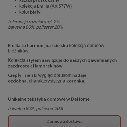
kształt
Emilia
kolekcja
(Art.577W)
biały
kolor
tolerancja rozmiaru +/- 2%
bawełna 80%, poliester 20%
Emilia to harmonijna i sielska
kolekcja obrusów i
bieżników.
stylem nawiązuje do naszych bawełnianych
Kolekcja
zazdrostek
i lambrekinów.
Ciepły i sielski
nadaje
wygląd obrusom
o
zdobna,
koronka.
charakterystyczna
Unikalne tekstylia domowe w DeHome
bawełna 80%, poliester 20%
Darmowa dostawa