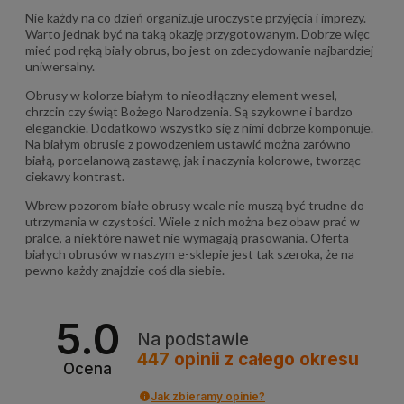
Nie każdy na co dzień organizuje uroczyste przyjęcia i imprezy.
Warto jednak być na taką okazję przygotowanym. Dobrze więc
mieć pod ręką biały obrus, bo jest on zdecydowanie najbardziej
uniwersalny.
Obrusy w kolorze białym to nieodłączny element wesel,
chrzcin czy świąt Bożego Narodzenia. Są szykowne i bardzo
eleganckie. Dodatkowo wszystko się z nimi dobrze komponuje.
Na białym obrusie z powodzeniem ustawić można zarówno
białą, porcelanową zastawę, jak i naczynia kolorowe, tworząc
ciekawy kontrast.
Wbrew pozorom białe obrusy wcale nie muszą być trudne do
utrzymania w czystości. Wiele z nich można bez obaw prać w
pralce, a niektóre nawet nie wymagają prasowania. Oferta
białych obrusów w naszym e-sklepie jest tak szeroka, że na
pewno każdy znajdzie coś dla siebie.
5.0
Na podstawie
447
opinii
z całego okresu
Ocena
Jak zbieramy opinie?