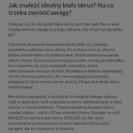
Jak znaleźć idealny biały obrus? Na co
trzeba zwrócić uwagę?
Okazuje się, że nie każdy biały obrus jest taki sam. Na co więc
trzeba zwrócić uwagę przy jego zakupie, aby służył przez wiele
lat?
Ogromne znaczenie ma przede wszystkim to, z jakiego
materiału wykonany jest obrus. Do wyboru są m.in. obrusy
lniane, bawełniane czy poliestrowe. Każda tkanina ma swoje
zalety i wady. Sporą popularnością na rynku cieszą się tekstylia z
lnu i bawełny, bo są to materiały naturalne, które
zdecydowanie wracają do łask. W praktyce dobrze sprawdzają
się też obrusy z poliestru, bo nie wymagają szczególnej
pielęgnacji i zbyt mocno się nie gniotą. Mogą się jednak nieco
elektryzować.
Nie można zapominać o kształcie i rozmiarze białego obrusu.
Jeśli w domu jest stół rozkładany, warto zainwestować w dwa
obrusy o różnej wielkości. Tkanina powinna bowiem nieco
spadać z blatu – około 20 cm z każdej strony. Dlatego na stół
80x120 cm warto kupić obrus 120x160 cm. Na stoły
prostokątne przeznaczone są inne nakrycia niż na stoły
okrągłe, ale to chyba jest oczywiste.