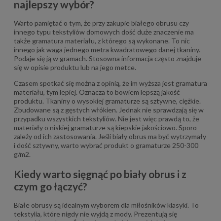
najlepszy wybór?
Warto pamiętać o tym, że przy zakupie białego obrusu czy
innego typu tekstyliów domowych dość duże znaczenie ma
także gramatura materiału, z którego są wykonane. To nic
innego jak waga jednego metra kwadratowego danej tkaniny.
Podaje się ją w gramach. Stosowna informacja często znajduje
się w opisie produktu lub na jego metce.
Czasem spotkać się można z opinią, że im wyższa jest gramatura
materiału, tym lepiej. Oznacza to bowiem lepszą jakość
produktu. Tkaniny o wysokiej gramaturze są sztywne, ciężkie.
Zbudowane są z gęstych włókien. Jednak nie sprawdzają się w
przypadku wszystkich tekstyliów. Nie jest więc prawdą to, że
materiały o niskiej gramaturze są kiepskie jakościowo. Sporo
zależy od ich zastosowania. Jeśli biały obrus ma być wytrzymały
i dość sztywny, warto wybrać produkt o gramaturze 250-300
g/m2.
Kiedy warto sięgnąć po biały obrus i z
czym go łączyć?
Białe obrusy są idealnym wyborem dla miłośników klasyki. To
tekstylia, które nigdy nie wyjdą z mody. Prezentują się