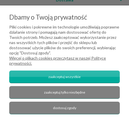
Moje konto
Dbamy o Twoją prywatność
O firmie
Pliki cookies i pokrewne im technologie umożliwiają poprawne
działanie strony i pomagają nam dostosować ofertę do
Twoich potrzeb. Możesz zaakceptować wykorzystanie przez
nas wszystkich tych plików i przejść do sklepu lub
dostosować użycie plików do swoich preferencji, wybierając
opcję "Dostosuj zgody".
Więcej o plikach cookies przeczytasz w naszej Polityce
prywatności.
zaakceptuj wszystkie
zaakceptuj tylko niezbędne
2026 DeHome.pl | Tekstylia domowe DeHome | Przemysłowa 8, 43-430
Pierściec | E-mail: dehome@dehome.pl | Tel.: 733 666 100 | "INARI" SPÓŁKA
CYWILNA BARTŁOMIEJ SOBINA, ZDZISŁAW BOJDA | NIP: 6332161340 |
dostosuj zgody
REGON: 240709729
zobacz nas na Facebook'u