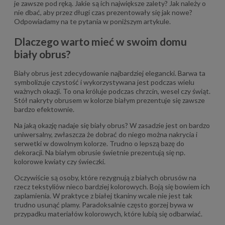
je zawsze pod ręką. Jakie są ich największe zalety? Jak należy o
nie dbać, aby przez długi czas prezentowały się jak nowe?
Odpowiadamy na te pytania w poniższym artykule.
Dlaczego warto mieć w swoim domu
biały obrus?
Biały obrus jest zdecydowanie najbardziej elegancki. Barwa ta
symbolizuje czystość i wykorzystywana jest podczas wielu
ważnych okazji. To ona króluje podczas chrzcin, wesel czy świąt.
Stół nakryty obrusem w kolorze białym prezentuje się zawsze
bardzo efektownie.
Na jaką okazję nadaje się biały obrus? W zasadzie jest on bardzo
uniwersalny, zwłaszcza że dobrać do niego można nakrycia i
serwetki w dowolnym kolorze. Trudno o lepszą bazę do
dekoracji. Na białym obrusie świetnie prezentują się np.
kolorowe kwiaty czy świeczki.
Oczywiście są osoby, które rezygnują z białych obrusów na
rzecz tekstyliów nieco bardziej kolorowych. Boją się bowiem ich
zaplamienia. W praktyce z białej tkaniny wcale nie jest tak
trudno usunąć plamy. Paradoksalnie często gorzej bywa w
przypadku materiałów kolorowych, które lubią się odbarwiać.