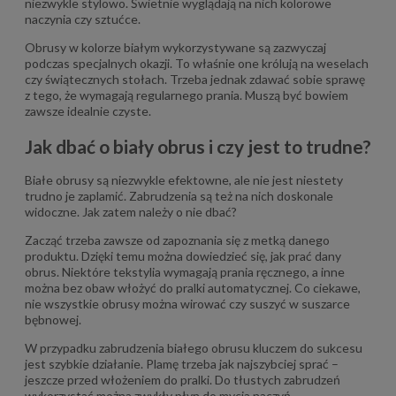
niezwykle stylowo. Świetnie wyglądają na nich kolorowe
naczynia czy sztućce.
Obrusy w kolorze białym wykorzystywane są zazwyczaj
podczas specjalnych okazji. To właśnie one królują na weselach
czy świątecznych stołach. Trzeba jednak zdawać sobie sprawę
z tego, że wymagają regularnego prania. Muszą być bowiem
zawsze idealnie czyste.
Jak dbać o biały obrus i czy jest to trudne?
Białe obrusy są niezwykle efektowne, ale nie jest niestety
trudno je zaplamić. Zabrudzenia są też na nich doskonale
widoczne. Jak zatem należy o nie dbać?
Zacząć trzeba zawsze od zapoznania się z metką danego
produktu. Dzięki temu można dowiedzieć się, jak prać dany
obrus. Niektóre tekstylia wymagają prania ręcznego, a inne
można bez obaw włożyć do pralki automatycznej. Co ciekawe,
nie wszystkie obrusy można wirować czy suszyć w suszarce
bębnowej.
W przypadku zabrudzenia białego obrusu kluczem do sukcesu
jest szybkie działanie. Plamę trzeba jak najszybciej sprać –
jeszcze przed włożeniem do pralki. Do tłustych zabrudzeń
wykorzystać można zwykły płyn do mycia naczyń.