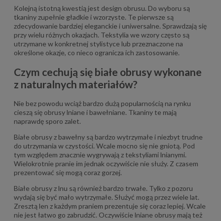
Kolejną istotną kwestią jest design obrusu. Do wyboru są
tkaniny zupełnie gładkie i wzorzyste. Te pierwsze są
zdecydowanie bardziej eleganckie i uniwersalne. Sprawdzają się
przy wielu różnych okazjach. Tekstylia we wzory często są
utrzymane w konkretnej stylistyce lub przeznaczone na
określone okazje, co nieco ogranicza ich zastosowanie.
Czym cechują się białe obrusy wykonane
z naturalnych materiałów?
Nie bez powodu wciąż bardzo dużą popularnością na rynku
cieszą się obrusy lniane i bawełniane. Tkaniny te mają
naprawdę sporo zalet.
Białe obrusy z bawełny są bardzo wytrzymałe i niezbyt trudne
do utrzymania w czystości. Wcale mocno się nie gniotą. Pod
tym względem znacznie wygrywają z tekstyliami lnianymi.
Wielokrotnie pranie im jednak oczywiście nie służy. Z czasem
prezentować się mogą coraz gorzej.
Białe obrusy z lnu są również bardzo trwałe. Tylko z pozoru
wydają się być mało wytrzymałe. Służyć mogą przez wiele lat.
Zresztą len z każdym praniem prezentuje się coraz lepiej. Wcale
nie jest łatwo go zabrudzić. Oczywiście lniane obrusy mają też