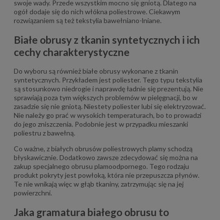
swoje wady. Przede wszystkim mocno się gniotą. Dlatego na
ogół dodaje się do nich włókna poliestrowe. Ciekawym
rozwiązaniem są też tekstylia bawełniano-lniane.
Białe obrusy z tkanin syntetycznych i ich
cechy charakterystyczne
Do wyboru są również białe obrusy wykonane z tkanin
syntetycznych. Przykładem jest poliester. Tego typu tekstylia
są stosunkowo niedrogie i naprawdę ładnie się prezentują. Nie
sprawiają poza tym większych problemów w pielęgnacji, bo w
zasadzie się nie gniotą. Niestety poliester lubi się elektryzować.
Nie należy go prać w wysokich temperaturach, bo to prowadzi
do jego zniszczenia. Podobnie jest w przypadku mieszanki
poliestru z bawełną.
Co ważne, z białych obrusów poliestrowych plamy schodzą
błyskawicznie. Dodatkowo zawsze zdecydować się można na
zakup specjalnego obrusu plamoodpornego. Tego rodzaju
produkt pokryty jest powłoką, która nie przepuszcza płynów.
Te nie wnikają więc w głąb tkaniny, zatrzymując się na jej
powierzchni.
Jaka gramatura białego obrusu to