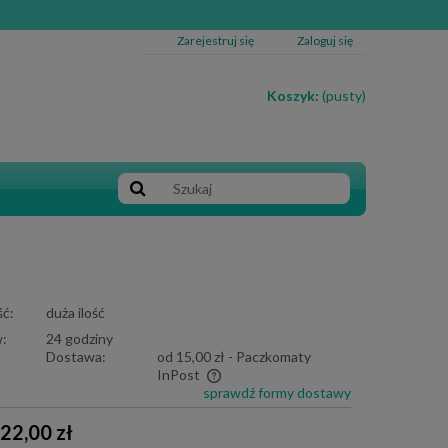
Zarejestruj się
Zaloguj się
Koszyk:
(pusty)
ć:
duża ilość
:
24 godziny
Dostawa:
od 15,00 zł
- Paczkomaty
InPost
sprawdź formy dostawy
e zawiera ewentualnych kosztów
22,00 zł
i