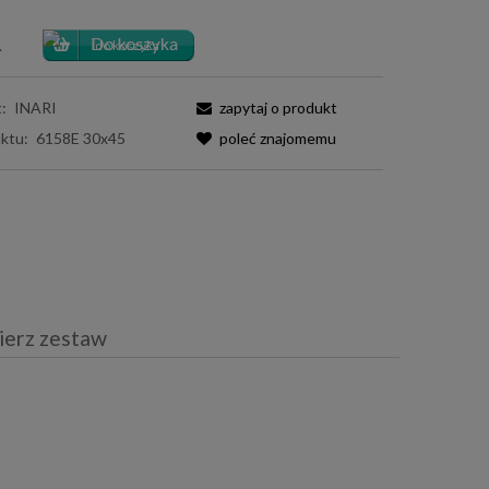
.
:
INARI
zapytaj o produkt
ktu:
6158E 30x45
poleć znajomemu
ierz zestaw
iera ewentualnych kosztów