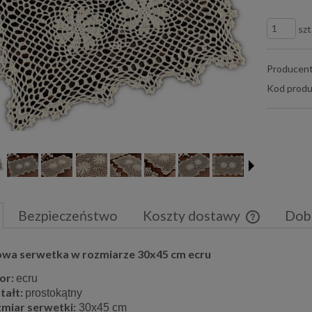
szt
Producent
Kod produ
Bezpieczeństwo
Koszty dostawy
Dob
Cena nie zaw
wa serwetka w rozmiarze 30x45 cm ecru
płatności
or:
ecru
tałt:
prostokątny
miar serwetki:
30x45 cm