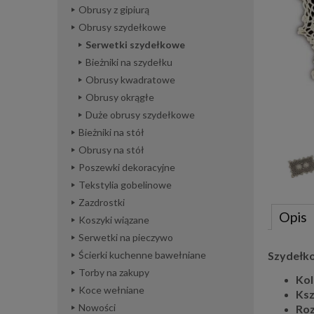
Obrusy z gipiurą
Obrusy szydełkowe
Serwetki szydełkowe
Bieżniki na szydełku
Obrusy kwadratowe
Obrusy okrągłe
Duże obrusy szydełkowe
Bieżniki na stół
Obrusy na stół
Poszewki dekoracyjne
Tekstylia gobelinowe
Zazdrostki
Opis
Koszyki wiązane
Serwetki na pieczywo
Szydełko
Ścierki kuchenne bawełniane
Torby na zakupy
Kol
Koce wełniane
Ksz
Nowości
Roz