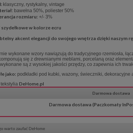
l:
klasyczny, rystykalny, vintage
eriał
: bawełna 50%, poliester 50%
erancja rozmiaru:
+/- 3%
 szydełkowe w kolorze ecru
btelny akcent elegancji do swojego wnętrza dzięki naszym
ernie wykonane wzory nawiązują do tradycyjnego rzemiosła, łąc
komponują się z drewnianymi meblami, porcelaną oraz elementam
wykonane są z wysokiej jakości przędzy, co zapewnia ich trwało
e jako:
podkładki pod kubki, wazony, świeczniki, dekoracyjne 
DeHome.pl
tekstylia
Darmowa dostawa
Darmowa dostawa (Paczkomaty InPost)
175 cm ecru lurex Gloria
Obrus 150x260 cm ecru lurex Glo
96,75 zł
134,25 zł
go warto zaufać DeHome
129,00 zł
179,00 zł