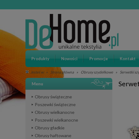
Produkty
Nowości
Promocje
Kontakt
»
Strona główna
»
Obrusy szydełkowe
»
Serwetki s
Jesteś w:
Serwet
Menu
Obrusy świąteczne
Poszewki świąteczne
Obrusy wielkanocne
Poszewki wielkanocne
Obrusy gładkie
Obrusy haftowane