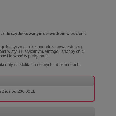
 ręcznie szydełkowanym serwetkom w odcieniu
ząc klasyczny urok z ponadczasową estetyką.
i w stylu rustykalnym, vintage i shabby chic.
ść i łatwość w pielęgnacji.
akcenty na stolikach nocnych lub komodach.
 już od 200,00 zł.
ria
Poszewka dekor
Serwetka z gipiurą 30x30 cm szara
Ko
Milena
17,0
14,45 zł