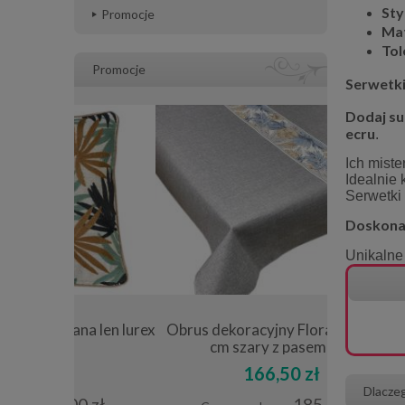
Sty
Promocje
Mat
Tol
Promocje
Serwetki
Dodaj su
ecru
.
Ich mist
Idealnie 
Serwetki 
Doskonał
Unikalne 
 len lurex
Obrus dekoracyjny Flora 130x180
Obrus 130x
cm szary z pasem liści
166,50 zł
Dlacze
0 zł
185,00 zł