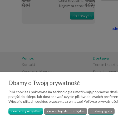
Cena regularna:
Cena 
 zł
169,00 zł
Najniższa cena:
Najni
do koszyka
Pomoc
Dostawa
Kontakt
Termin i koszt
Zwroty i reklamacje
Kod rabatowy
Regulamin sklepu
Płatności
Dbamy o Twoją prywatność
Polityka prywatności
Pliki cookies i pokrewne im technologie umożliwiają poprawne dzi
przejść do sklepu lub dostosować użycie plików do swoich preferenc
Więcej o plikach cookies przeczytasz w naszej Polityce prywatności
zaakceptuj wszystkie
zaakceptuj tylko niezbędne
dostosuj zgody
2026 DeHome.pl | Tekstylia domowe DeHome | Przemysłowa 8, 43-430 Pie
240709729