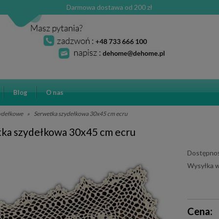
Darmowa dostawa od 200 zł
Blog
O nas
zydełkowe
»
Serwetka szydełkowa 30x45 cm ecru
ka szydełkowa 30x45 cm ecru
Dostępnoś
Wysyłka w
Cena ni
Cena:
płatnośc