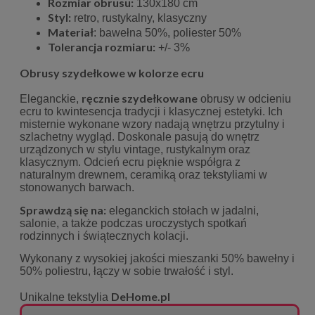
Rozmiar obrusu:
130x180 cm
Styl:
retro, rustykalny, klasyczny
Materiał
: bawełna 50%, poliester 50%
Tolerancja rozmiaru:
+/- 3%
Obrusy szydełkowe w kolorze ecru
ręcznie szydełkowane
Eleganckie,
obrusy w odcieniu
ecru to kwintesencja tradycji i klasycznej estetyki. Ich
misternie wykonane wzory nadają wnętrzu przytulny i
szlachetny wygląd. Doskonale pasują do wnętrz
urządzonych w stylu vintage, rustykalnym oraz
klasycznym. Odcień ecru pięknie współgra z
naturalnym drewnem, ceramiką oraz tekstyliami w
stonowanych barwach.
Sprawdzą się na:
eleganckich stołach w jadalni,
salonie, a także podczas uroczystych spotkań
rodzinnych i świątecznych kolacji.
Wykonany z wysokiej jakości mieszanki 50% bawełny i
50% poliestru, łączy w sobie trwałość i styl.
DeHome.pl
Unikalne tekstylia