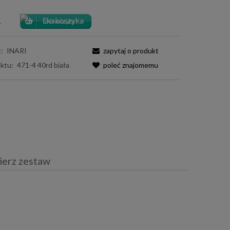
.
:
INARI
zapytaj o produkt
ktu:
471-4 40rd biała
poleć znajomemu
ierz zestaw
iera ewentualnych kosztów