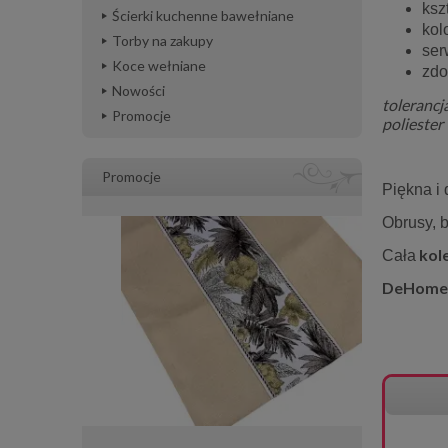
kszt
Ścierki kuchenne bawełniane
kol
Torby na zakupy
ser
Koce wełniane
zdo
Nowości
tolerancj
Promocje
polieste
Promocje
Piękna i
Obrusy, b
kol
Cała
DeHome