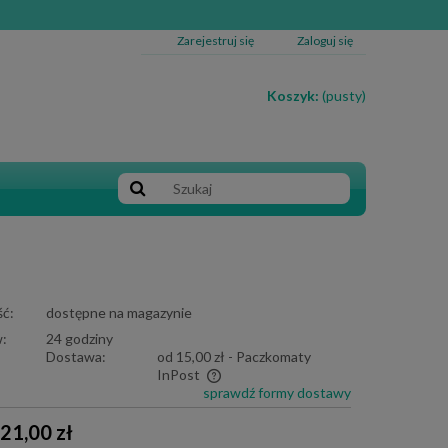
Zarejestruj się
Zaloguj się
Koszyk:
(pusty)
ć:
dostępne na magazynie
:
24 godziny
Dostawa:
od 15,00 zł
- Paczkomaty
InPost
sprawdź formy dostawy
e zawiera ewentualnych kosztów
21,00 zł
i