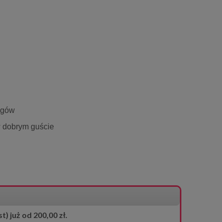
egów
 dobrym guście
 już od 200,00 zł.