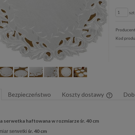
szt
Producent
Kod produ
Bezpieczeństwo
Koszty dostawy
Dob
Cena nie zaw
płatności
a serwetka haftowana w rozmiarze śr. 40 cm
śr. 40 cm
miar serwetki