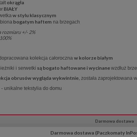
okrągła
ałt
BIAŁY
or
w stylu klasycznym
wetka
bogatym haftem
biona
na brzegach
a rozmiaru +/- 2%
r 100%
w kolorze białym
 dopracowana kolekcja całoroczna
są bogato haftowane i wycinane
ieżniki i serwetki
wzdłuż brz
ekcja obrusów wygląda wykwintnie
, została
zaprojektowana w
- unikalne tekstylia do domu
Darmowa dostawa
Darmowa dostawa (Paczkomaty InPost)