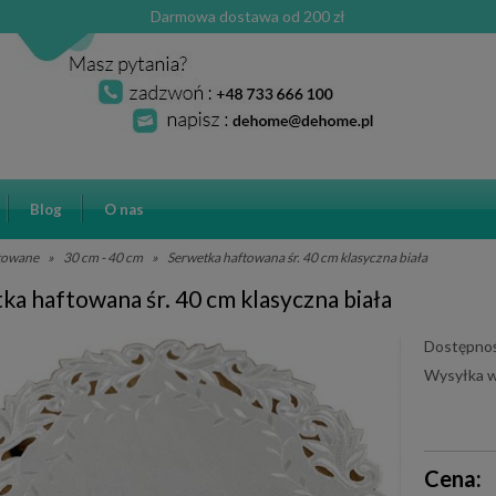
Darmowa dostawa od 200 zł
Blog
O nas
ftowane
»
30 cm - 40 cm
»
Serwetka haftowana śr. 40 cm klasyczna biała
ka haftowana śr. 40 cm klasyczna biała
Dostępnoś
Wysyłka w
Cena ni
Cena:
płatnośc