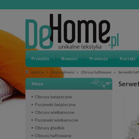
Produkty
Nowości
Promocje
Kontakt
»
Strona główna
»
Obrusy haftowane
»
Serwetki ha
Jesteś w:
Serwet
Menu
Obrusy świąteczne
Poszewki świąteczne
Obrusy wielkanocne
Poszewki wielkanocne
Obrusy gładkie
Obrusy haftowane