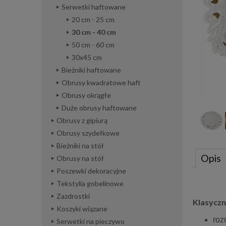
Serwetki haftowane
20 cm - 25 cm
30 cm - 40 cm
50 cm - 60 cm
30x45 cm
Bieżniki haftowane
Obrusy kwadratowe haft
Obrusy okrągłe
Duże obrusy haftowane
Obrusy z gipiurą
Obrusy szydełkowe
Bieżniki na stół
Opis
Obrusy na stół
Poszewki dekoracyjne
Tekstylia gobelinowe
Zazdrostki
Klasyczn
Koszyki wiązane
roz
Serwetki na pieczywo