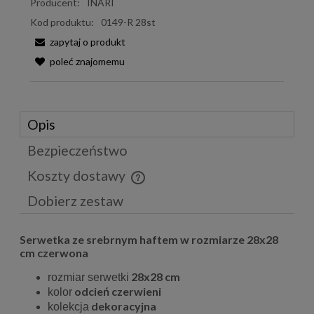
Producent:
INARI
Kod produktu:
0149-R 28st
zapytaj o produkt
poleć znajomemu
Opis
Bezpieczeństwo
Koszty dostawy
Cena nie zawiera ewentualnych kosztów płatności
Dobierz zestaw
Serwetka ze srebrnym haftem w rozmiarze 28x28
cm czerwona
28x28 cm
rozmiar serwetki
odcień czerwieni
kolor
dekoracyjna
kolekcja