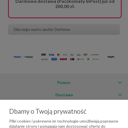
Darmowa dostawa (Paczkomaty InPost) już od
200,00 zł.
Dlaczego warto zaufać DeHome
Pomoc
Dostawa
Moje konto
Dbamy o Twoją prywatność
O firmie
Pliki cookies i pokrewne im technologie umożliwiają poprawne
działanie strony i pomagają nam dostosować ofertę do