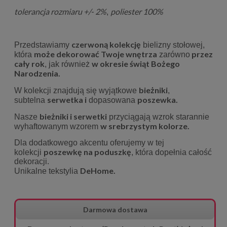
tolerancja rozmiaru +/- 2%
poliester 100%
,
czerwoną kolekcję
Przedstawiamy
bielizny stołowej,
może dekorować Twoje wnętrza
przez
która
zarówno
cały rok
w okresie świąt Bożego
, jak również
Narodzenia.
bieżniki
W kolekcji znajdują się wyjątkowe
,
serwetka i
poszewka.
subtelna
dopasowana
bieżniki i serwetki
Nasze
przyciągają wzrok starannie
w srebrzystym kolorze.
wyhaftowanym wzorem
Dla dodatkowego akcentu oferujemy w tej
poszewkę na poduszkę
kolekcji
, która dopełnia całość
dekoracji.
DeHome.
Unikalne tekstylia
Darmowa dostawa