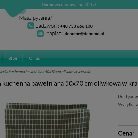
Darmowa dostawa od 200 zł
Blog
O nas
ierka kuchenna bawełniana 50x70 cm oliwkowa w kratkę
a kuchenna bawełniana 50x70 cm oliwkowa w kra
Dostępnoś
Wysyłka w
Cena ni
Cena:
płatnośc