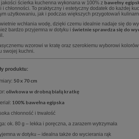
bawełny egipsk
 jakości ścierka kuchenna wykonana w 100% z
 i chłonności. To praktyczny i estetyczny dodatek do każdej ku
ym użytkowaniu, jak i podczas większych przygotowań kulinarn
świetnie wchłania wodę, dzięki czemu idealnie nadaje się do w
świetnie sprawdza się do wyc
nież bardzo przyjemna w dotyku i
l.
lasycznemu wzorowi w kratę oraz szerokiemu wyborowi kolorów
lu swojej kuchni.
ły produktu:
 dekoracyjna 40x40 cm
Obrus 150x260 cm ecru lurex Glo
Kotek
50 x 70 cm
miary:
17,00 zł
134,25 zł
oliwkowa w drobną białą kratkę
or:
20,00 zł
179,00 zł
 regularna:
Cena regularna:
100% bawełna egipska
eriał:
20,00 zł
179,00 zł
iższa cena:
Najniższa cena:
oka chłonność i trwałość
do koszyka
do koszyka
a: ok. 80 g – lekka i poręczna, a zarazem wytrzymała
yjemna w dotyku – idealna także do wycierania rąk