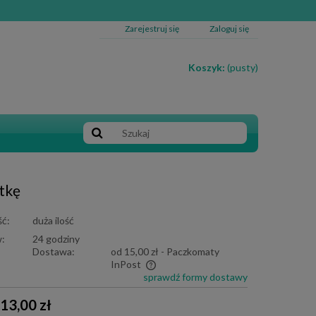
Zarejestruj się
Zaloguj się
Koszyk:
(pusty)
tkę
ć:
duża ilość
:
24 godziny
Dostawa:
od 15,00 zł
- Paczkomaty
InPost
sprawdź formy dostawy
e zawiera ewentualnych kosztów
13,00 zł
i