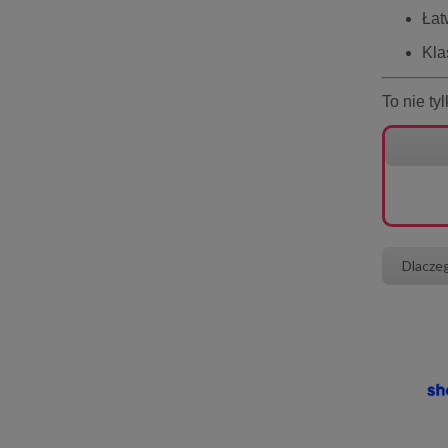
Łat
Kla
To nie ty
Dlacze