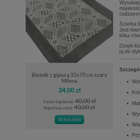
Wysokiej
miękkości
codzienn
Ścierka 
Jest rów
kilka chwi
Dzięki k
ją do sty
Szczegó
ana szara
Bieżnik z gipiurą 35x70 cm szary
Poszewka
Milena
Wy
34,00 zł
Kol
0 zł
40,00 zł
Cena regularna:
Cena
Mat
 zł
40,00 zł
Najniższa cena:
Najn
Wys
do koszyka
Wag
Prz