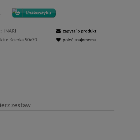
.
:
INARI
zapytaj o produkt
ktu:
ścierka 50x70
poleć znajomemu
ierz zestaw
iera ewentualnych kosztów