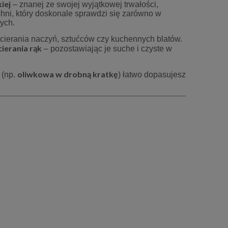
iej
– znanej ze swojej wyjątkowej trwałości,
chni, który doskonale sprawdzi się zarówno w
ych.
ycierania naczyń, sztućców czy kuchennych blatów.
ierania rąk
– pozostawiając je suche i czyste w
oliwkowa w drobną kratkę
 (np.
) łatwo dopasujesz
ria
Serwetka z gipiurą 30x45 cm szara
Obrus 130x175 cm 
Milena
18,70 zł
96,7
22,00 zł
Cena regularna:
Cena regularn
22,00 zł
Najniższa cena:
Najniższa cen
do koszyka
do ko