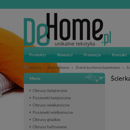
Produkty
Nowości
Promocje
Kontakt
»
Strona główna
»
Ścierki kuchenne bawełniane
»
Śc
Jesteś w:
Ścierk
Menu
Obrusy świąteczne
Poszewki świąteczne
Obrusy wielkanocne
Poszewki wielkanocne
Obrusy gładkie
Obrusy haftowane