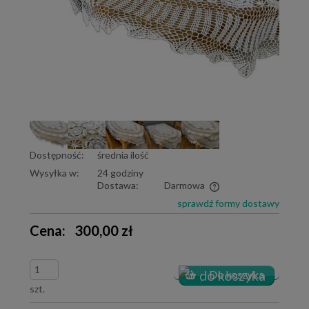
Dostępność:
średnia ilość
Wysyłka w:
24 godziny
Dostawa:
Darmowa
Cena nie zawiera ewentualnych kosztów płatności
sprawdź formy dostawy
Cena:
300,00 zł
szt.