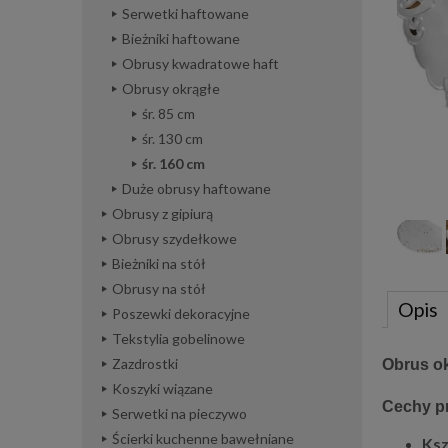
Serwetki haftowane
Bieżniki haftowane
Obrusy kwadratowe haft
Obrusy okrągłe
śr. 85 cm
śr. 130 cm
śr. 160 cm
Duże obrusy haftowane
Obrusy z gipiurą
Obrusy szydełkowe
Bieżniki na stół
Obrusy na stół
Opis
Poszewki dekoracyjne
Tekstylia gobelinowe
Zazdrostki
Obrus ok
Koszyki wiązane
Cechy p
Serwetki na pieczywo
Ścierki kuchenne bawełniane
Ksz