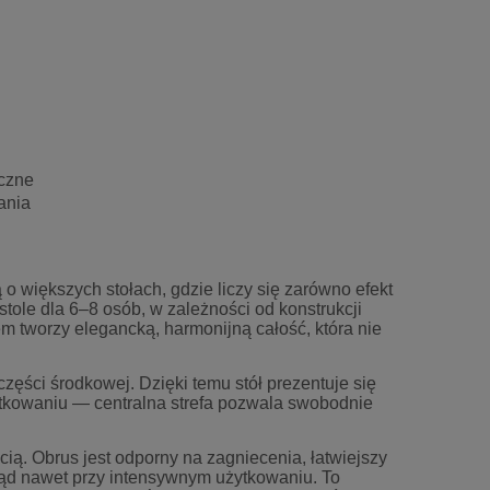
eczne
ania
o większych stołach, gdzie liczy się zarówno efekt
stole dla 6–8 osób, w zależności od konstrukcji
em tworzy elegancką, harmonijną całość, która nie
zęści środkowej. Dzięki temu stół prezentuje się
ytkowaniu — centralna strefa pozwala swobodnie
cią. Obrus jest odporny na zagniecenia, łatwiejszy
gląd nawet przy intensywnym użytkowaniu. To
cm
Bieżnik dekoracyjny Flora 40x140 cm
Obrus z gipiurą