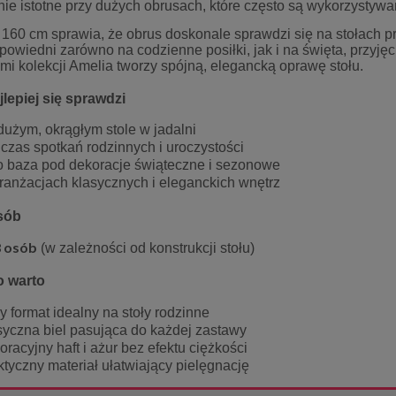
ie istotne przy dużych obrusach, które często są wykorzystywa
Milena
Pies
58,65 zł
17,00 zł
160 cm sprawia, że obrus doskonale sprawdzi się na stołach pr
owiedni zarówno na codzienne posiłki, jak i na święta, przyję
69,00 zł
20,00 zł
mi kolekcji Amelia tworzy spójną, elegancką oprawę stołu.
 regularna:
Cena regularna:
69,00 zł
20,00 zł
iższa cena:
Najniższa cena:
jlepiej się sprawdzi
do koszyka
do koszyka
dużym, okrągłym stole w jadalni
czas spotkań rodzinnych i uroczystości
o baza pod dekoracje świąteczne i sezonowe
ranżacjach klasycznych i eleganckich wnętrz
osób
 osób
(w zależności od konstrukcji stołu)
o warto
y format idealny na stoły rodzinne
syczna biel pasująca do każdej zastawy
oracyjny haft i ażur bez efektu ciężkości
ktyczny materiał ułatwiający pielęgnację