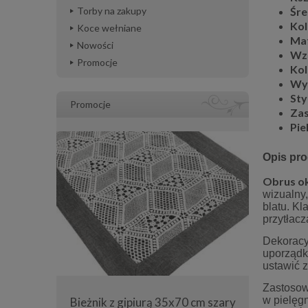
Śre
Torby na zakupy
Kol
Koce wełniane
Mat
Nowości
Wz
Promocje
Kol
Wy
Sty
Promocje
Zas
Pie
Opis pr
Obrus ok
wizualny,
blatu. Kl
przytłacz
Dekoracyj
uporządk
ustawić 
Zastosowa
w pielęg
Bieżnik z gipiurą 35x70 cm szary
Bieżnik z