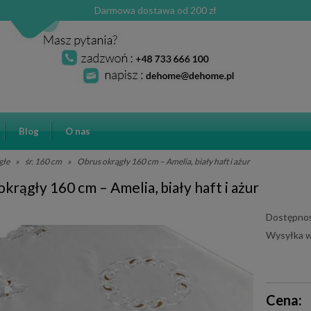
Darmowa dostawa od 200 zł
Blog
O nas
głe
»
śr. 160 cm
»
Obrus okrągły 160 cm – Amelia, biały haft i ażur
krągły 160 cm – Amelia, biały haft i ażur
Dostępnoś
Wysyłka w
Cena ni
Cena:
płatnośc