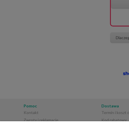
Dlacze
Pomoc
Dostawa
Kontakt
Termin i koszt
Zwroty i reklamacje
Kod rabatowy
Regulamin sklepu
Płatności