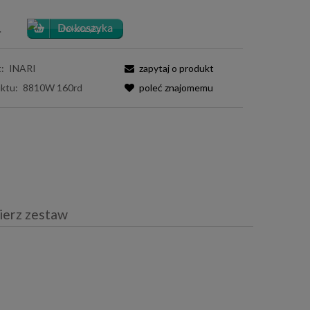
.
:
INARI
zapytaj o produkt
ktu:
8810W 160rd
poleć znajomemu
ierz zestaw
iera ewentualnych kosztów