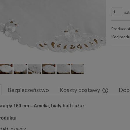
szt
Producent
Kod produ
Bezpieczeństwo
Koszty dostawy
Dob
Cena nie zaw
rągły 160 cm – Amelia, biały haft i ażur
płatności
roduktu
tałt:
okrągły