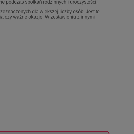
ne podczas spotkań rodzinnych i uroczystości.
beżowy z pasem liści
Mil
69,30 zł
67,1
zeznaczonych dla większej liczby osób. Jest to
cia czy ważne okazje. W zestawieniu z innymi
77,00 zł
Cena regularna:
Cena regular
72,00 zł
Najniższa cena:
Najniższa ce
do koszyka
do ko