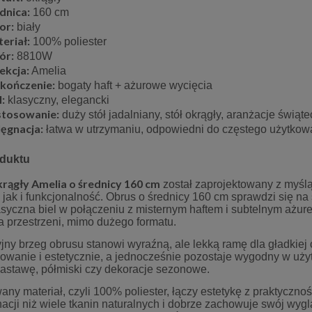
dnica:
160 cm
or:
biały
eriał:
100% poliester
ór:
8810W
ekcja:
Amelia
kończenie:
bogaty haft + ażurowe wycięcia
l:
klasyczny, elegancki
tosowanie:
duży stół jadalniany, stół okrągły, aranżacje świąt
lęgnacja:
łatwa w utrzymaniu, odpowiedni do częstego użytkow
oduktu
rągły Amelia o średnicy 160 cm
został zaprojektowany z myślą 
 jak i funkcjonalność. Obrus o średnicy 160 cm sprawdzi się na 
asyczna biel w połączeniu z misternym haftem i subtelnym ażur
a przestrzeni, mimo dużego formatu.
ny brzeg obrusu stanowi wyraźną, ale lekką ramę dla gładkiej c
owanie i estetycznie, a jednocześnie pozostaje wygodny w uż
zastawę, półmiski czy dekoracje sezonowe.
ny materiał, czyli 100% poliester, łączy estetykę z praktycznoś
nacji niż wiele tkanin naturalnych i dobrze zachowuje swój wy
 gipiurą 40x140 cm szary
Poszewka dekoracyjna 40x40 