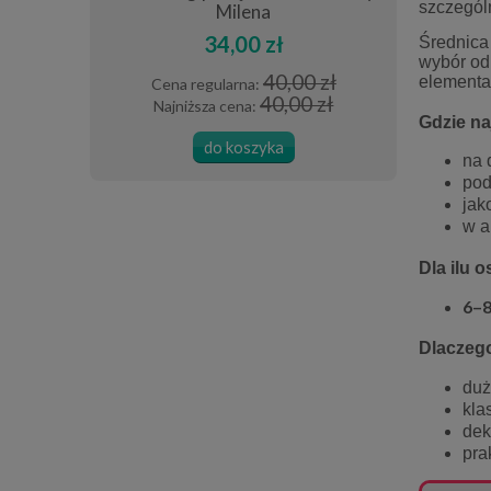
0 cm szara
szczególn
Milena
34,00 zł
Średnica 
wybór odp
40,00 zł
elementa
Cena regularna:
Cena
0 zł
40,00 zł
Najniższa cena:
Najn
 zł
Gdzie na
do koszyka
na 
pod
jak
w a
Dla ilu 
6–8
Dlaczeg
duż
kla
dek
pra