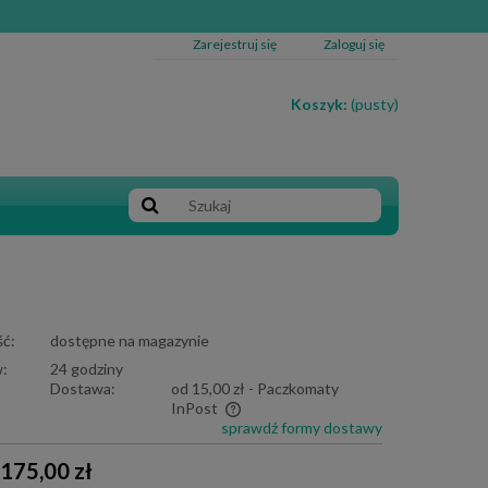
Zarejestruj się
Zaloguj się
Koszyk:
(pusty)
ć:
dostępne na magazynie
:
24 godziny
Dostawa:
od 15,00 zł
- Paczkomaty
InPost
sprawdź formy dostawy
e zawiera ewentualnych kosztów
175,00 zł
i