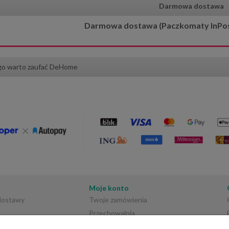
Darmowa dostawa
Darmowa dostawa (Paczkomaty InPost)
go warto zaufać DeHome
Moje konto
 dostawy
Twoje zamówienia
Przechowalnia
Ustawienia konta