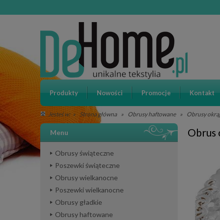
Produkty
Nowości
Promocje
Kontakt
»
Strona główna
»
Obrusy haftowane
»
Obrusy okrą
Jesteś w:
Obrus o
Menu
Obrusy świąteczne
Poszewki świąteczne
Obrusy wielkanocne
Poszewki wielkanocne
Obrusy gładkie
Obrusy haftowane