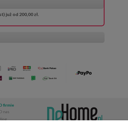
 już od 200,00 zł.
O firmie
O nas
Blog
Opinie Trustmate