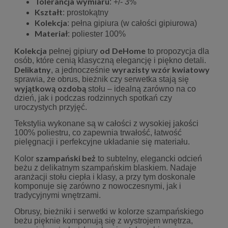
Tolerancja
wymiaru
: +/- 3%
Kształt
: prostokątny
Kolekcja
: pełna gipiura (w całości gipiurowa)
Materiał
: poliester 100%
Kolekcja
od
DeHome
pełnej gipiury
to propozycja dla
osób, które cenią klasyczną elegancję i piękno detali.
Delikatny
wyrazisty wzór kwiatowy
, a jednocześnie
sprawia, że obrus, bieżnik czy serwetka stają się
wyjątkową
ozdobą
stołu – idealną zarówno na co
dzień, jak i podczas rodzinnych spotkań czy
uroczystych przyjęć.
Tekstylia wykonane są w całości z wysokiej jakości
100% poliestru, co zapewnia trwałość, łatwość
pielęgnacji i perfekcyjne układanie się materiału.
szampański beż
Kolor
to subtelny, elegancki odcień
beżu z delikatnym szampańskim blaskiem. Nadaje
aranżacji stołu ciepła i klasy, a przy tym doskonale
komponuje się zarówno z nowoczesnymi, jak i
tradycyjnymi wnętrzami.
Obrusy, bieżniki i serwetki w kolorze szampańskiego
beżu pięknie komponują się z wystrojem wnętrza,