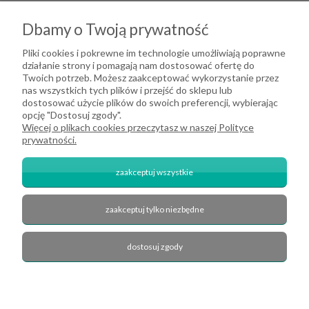
Moje konto
Dbamy o Twoją prywatność
O firmie
Pliki cookies i pokrewne im technologie umożliwiają poprawne
działanie strony i pomagają nam dostosować ofertę do
Twoich potrzeb. Możesz zaakceptować wykorzystanie przez
nas wszystkich tych plików i przejść do sklepu lub
dostosować użycie plików do swoich preferencji, wybierając
opcję "Dostosuj zgody".
Więcej o plikach cookies przeczytasz w naszej Polityce
prywatności.
zaakceptuj wszystkie
zaakceptuj tylko niezbędne
2026 DeHome.pl | Tekstylia domowe DeHome | Przemysłowa 8, 43-430
Pierściec | E-mail: dehome@dehome.pl | Tel.: 733 666 100 | "INARI" SPÓŁKA
CYWILNA BARTŁOMIEJ SOBINA, ZDZISŁAW BOJDA | NIP: 6332161340 |
dostosuj zgody
REGON: 240709729
zobacz nas na Facebook'u
pokaż pełną wersję strony