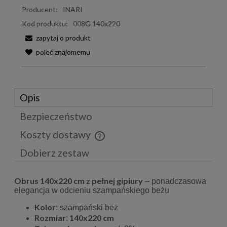
Producent:
INARI
Kod produktu:
008G 140x220
zapytaj o produkt
poleć znajomemu
Opis
Bezpieczeństwo
Koszty dostawy
Cena nie zawiera ewentualnych kosztów płatności
Dobierz zestaw
Obrus 140x220 cm z pełnej gipiury
– ponadczasowa
elegancja w odcieniu szampańskiego beżu
Kolor
: szampański beż
Rozmiar
140x220 cm
: