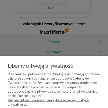
dzisiaj
zebranych i zweryfikowanych przez
Pomoc
Dostawa
Moje konto
Dbamy o Twoją prywatność
O firmie
Pliki cookies i pokrewne im technologie umożliwiają poprawne
działanie strony i pomagają nam dostosować ofertę do
Twoich potrzeb. Możesz zaakceptować wykorzystanie przez
nas wszystkich tych plików i przejść do sklepu lub
dostosować użycie plików do swoich preferencji, wybierając
opcję "Dostosuj zgody".
Więcej o plikach cookies przeczytasz w naszej Polityce
prywatności.