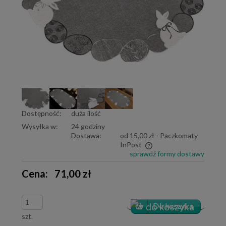
Dostępność:
duża ilość
Wysyłka w:
24 godziny
Dostawa:
od 15,00 zł
- Paczkomaty
InPost
sprawdź formy dostawy
Cena nie zawiera ewentualnych kosztów płatności
Cena:
71,00 zł
szt.