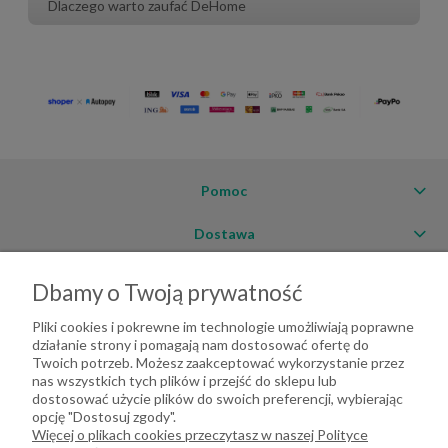
Dlaczego warto zaufać DeHome
Pomoc
Dostawa
Moje konto
Dbamy o Twoją prywatność
O firmie
Pliki cookies i pokrewne im technologie umożliwiają poprawne
działanie strony i pomagają nam dostosować ofertę do
Twoich potrzeb. Możesz zaakceptować wykorzystanie przez
nas wszystkich tych plików i przejść do sklepu lub
dostosować użycie plików do swoich preferencji, wybierając
opcję "Dostosuj zgody".
Więcej o plikach cookies przeczytasz w naszej Polityce