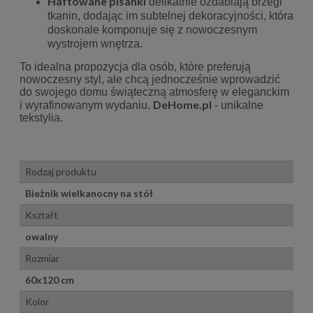
Haftowane pisanki
delikatnie ozdabiają brzegi
tkanin, dodając im subtelnej dekoracyjności, która
doskonale komponuje się z nowoczesnym
wystrojem wnętrza.
To idealna propozycja dla osób, które preferują
nowoczesny styl, ale chcą jednocześnie wprowadzić
do swojego domu świąteczną atmosferę w eleganckim
DeHome.pl
i wyrafinowanym wydaniu.
- unikalne
tekstylia.
Rodzaj produktu
Bieżnik wielkanocny na stół
Kształt
owalny
Rozmiar
60x120 cm
Kolor