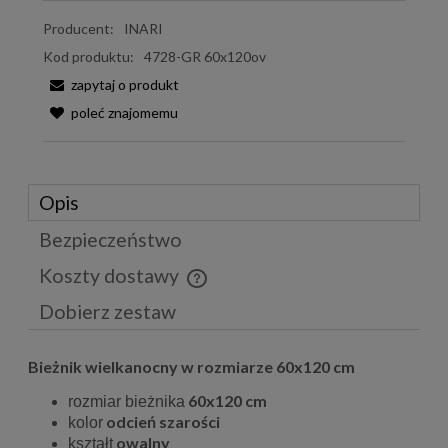
Producent:
INARI
Kod produktu:
4728-GR 60x120ov
zapytaj o produkt
poleć znajomemu
Opis
Bezpieczeństwo
Koszty dostawy
Cena nie zawiera ewentualnych kosztów płatności
Dobierz zestaw
Bieżnik wielkanocny w rozmiarze 60x120 cm
60x120 cm
rozmiar bieżnika
odcień szarości
kolor
owalny
kształt