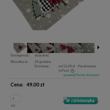
Dostępność:
duża ilość
Wysyłka w:
24 godziny
Dostawa:
od 15,00 zł
- Paczkomaty
InPost
sprawdź formy dostawy
Cena nie zawiera ewentualnych kosztów płatności
Cena:
49,00 zł
szt.