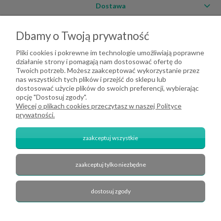
Dostawa
Moje konto
Dbamy o Twoją prywatność
O firmie
Pliki cookies i pokrewne im technologie umożliwiają poprawne
działanie strony i pomagają nam dostosować ofertę do
Twoich potrzeb. Możesz zaakceptować wykorzystanie przez
nas wszystkich tych plików i przejść do sklepu lub
dostosować użycie plików do swoich preferencji, wybierając
opcję "Dostosuj zgody".
Więcej o plikach cookies przeczytasz w naszej Polityce
prywatności.
zaakceptuj wszystkie
zaakceptuj tylko niezbędne
2026 DeHome.pl | Tekstylia domowe DeHome | Przemysłowa 8, 43-430
Pierściec | E-mail: dehome@dehome.pl | Tel.: 733 666 100 | "INARI" SPÓŁKA
CYWILNA BARTŁOMIEJ SOBINA, ZDZISŁAW BOJDA | NIP: 6332161340 |
dostosuj zgody
REGON: 240709729
zobacz nas na Facebook'u