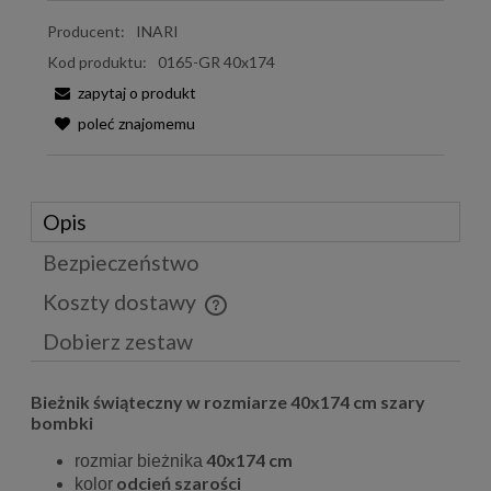
Producent:
INARI
Kod produktu:
0165-GR 40x174
zapytaj o produkt
poleć znajomemu
Opis
Bezpieczeństwo
Koszty dostawy
Cena nie zawiera ewentualnych kosztów płatności
Dobierz zestaw
Bieżnik świąteczny w rozmiarze 40x174 cm szary
bombki
40x174 cm
rozmiar bieżnika
odcień szarości
kolor