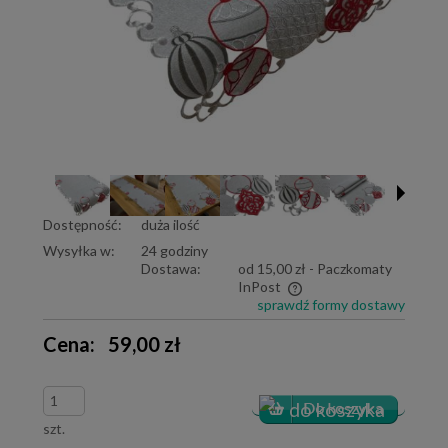
Dostępność:
duża ilość
Wysyłka w:
24 godziny
Dostawa:
od 15,00 zł
- Paczkomaty
InPost
sprawdź formy dostawy
Cena nie zawiera ewentualnych kosztów płatności
Cena:
59,00 zł
szt.