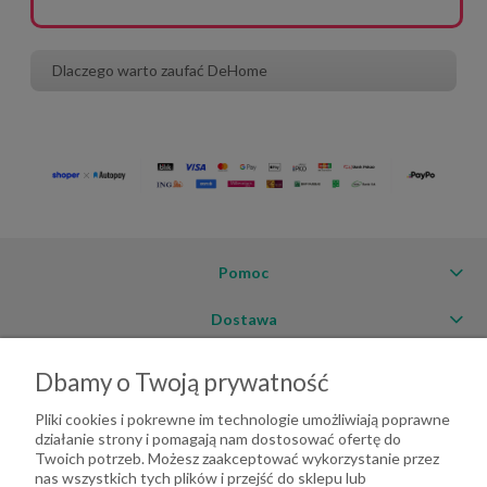
Dlaczego warto zaufać DeHome
Pomoc
Dostawa
Moje konto
Dbamy o Twoją prywatność
O firmie
Pliki cookies i pokrewne im technologie umożliwiają poprawne
działanie strony i pomagają nam dostosować ofertę do
Twoich potrzeb. Możesz zaakceptować wykorzystanie przez
nas wszystkich tych plików i przejść do sklepu lub