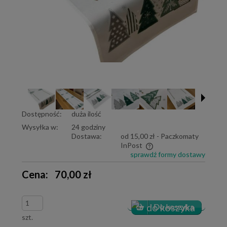
Dostępność:
duża ilość
Wysyłka w:
24 godziny
Dostawa:
od 15,00 zł
- Paczkomaty
InPost
sprawdź formy dostawy
Cena nie zawiera ewentualnych kosztów płatności
Cena:
70,00 zł
szt.