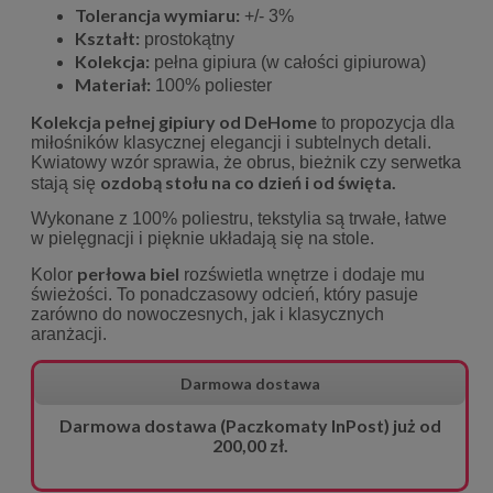
Tolerancja wymiaru:
+/- 3%
Kształt:
prostokątny
Kolekcja:
pełna gipiura (w całości gipiurowa)
Materiał:
100% poliester
Kolekcja pełnej gipiury od DeHome
to propozycja dla
miłośników klasycznej elegancji i subtelnych detali.
Kwiatowy wzór sprawia, że obrus, bieżnik czy serwetka
ozdobą stołu na co dzień i od święta.
stają się
Wykonane z 100% poliestru, tekstylia są trwałe, łatwe
w pielęgnacji i pięknie układają się na stole.
perłowa biel
Kolor
rozświetla wnętrze i dodaje mu
świeżości. To ponadczasowy odcień, który pasuje
zarówno do nowoczesnych, jak i klasycznych
aranżacji.
Darmowa dostawa
Darmowa dostawa (Paczkomaty InPost) już od
200,00 zł.