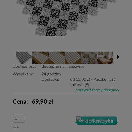
Dostępność:
dostępne na magazynie
Wysyłka w:
24 godziny
Dostawa:
od 15,00 zł
- Paczkomaty
InPost
sprawdź formy dostawy
Cena nie zawiera ewentualnych kosztów płatności
Cena:
69,90 zł
szt.