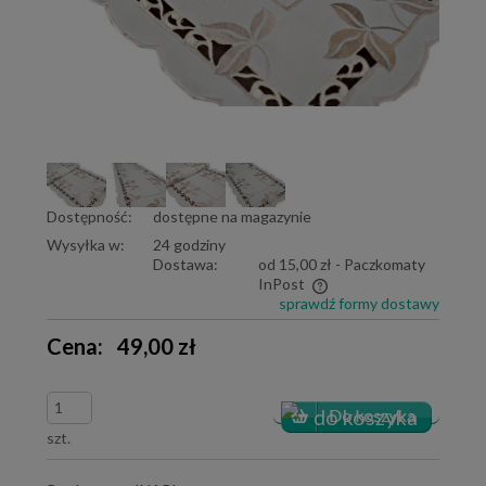
Dostępność:
dostępne na magazynie
Wysyłka w:
24 godziny
Dostawa:
od 15,00 zł
- Paczkomaty
InPost
sprawdź formy dostawy
Cena nie zawiera ewentualnych kosztów płatności
Cena:
49,00 zł
szt.