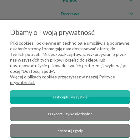
Pomoc
Dostawa
Moje konto
Dbamy o Twoją prywatność
O firmie
Pliki cookies i pokrewne im technologie umożliwiają poprawne
działanie strony i pomagają nam dostosować ofertę do
Twoich potrzeb. Możesz zaakceptować wykorzystanie przez
nas wszystkich tych plików i przejść do sklepu lub
dostosować użycie plików do swoich preferencji, wybierając
opcję "Dostosuj zgody".
Więcej o plikach cookies przeczytasz w naszej Polityce
prywatności.
zaakceptuj wszystkie
zaakceptuj tylko niezbędne
2026 DeHome.pl | Tekstylia domowe DeHome | Przemysłowa 8, 43-430
Pierściec | E-mail: dehome@dehome.pl | Tel.: 733 666 100 | "INARI" SPÓŁKA
CYWILNA BARTŁOMIEJ SOBINA, ZDZISŁAW BOJDA | NIP: 6332161340 |
dostosuj zgody
REGON: 240709729