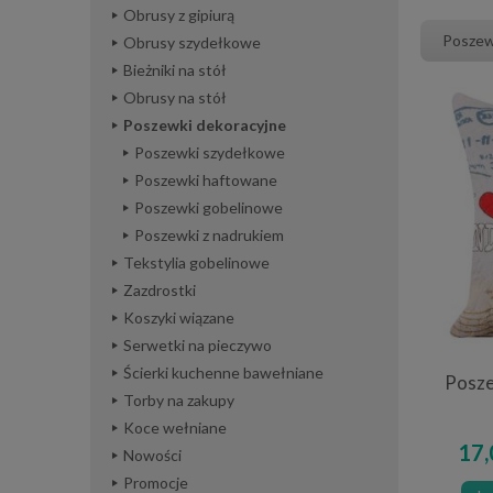
Obrusy z gipiurą
Poszew
Obrusy szydełkowe
Bieżniki na stół
Obrusy na stół
Poszewki dekoracyjne
Poszewki szydełkowe
Poszewki haftowane
Poszewki gobelinowe
Poszewki z nadrukiem
Tekstylia gobelinowe
Zazdrostki
Koszyki wiązane
Serwetki na pieczywo
Ścierki kuchenne bawełniane
Posze
Torby na zakupy
Koce wełniane
17,
Nowości
Promocje