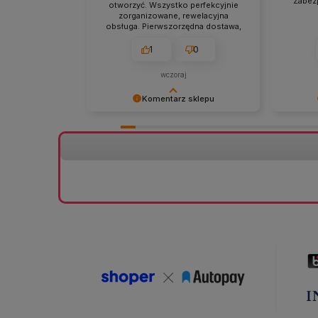
Zabez
otworzyć. Wszystko perfekcyjnie
zorganizowane, rewelacyjna
obsługa. Pierwszorzędna dostawa,
punktualna, a przede wszystkim
zgodna z informacjami na stronie.
1
0
wczoraj
Komentarz sklepu
Bardzo dziękujemy za tak
Bardzo 
szczegółową i pozytywną opinię! 😊
opinię! 
Cieszymy się, że docenione zostały
zabezpie
staranne przygotowanie przesyłki,
wysoko 
sprawna obsługa oraz terminowa
wszelkic
realizacja zamówienia zgodna z
zamówien
informacjami w sklepie. Dziękujemy
idealnym
za zaufanie i serdeczne polecenie!
🌿📦