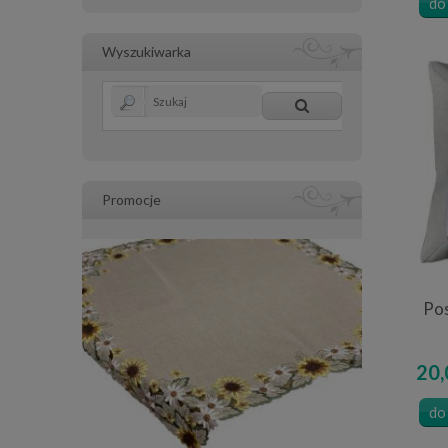
do
Wyszukiwarka
Promocje
Po
20,
do