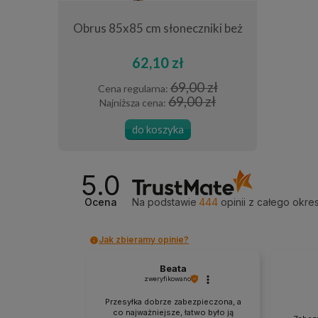
rex Gloria
Obrus 85x85 cm słoneczniki beż
Poszewka
62,10 zł
0 zł
69,00 zł
Cena regularna:
Cena
0 zł
69,00 zł
Najniższa cena:
Najn
do koszyka
5.0
Ocena
Na podstawie
444
opinii
z całego okre
Jak zbieramy opinie?
Beata
zweryfikowano
Przesyłka dobrze zabezpieczona, a
co najważniejsze, łatwo było ją