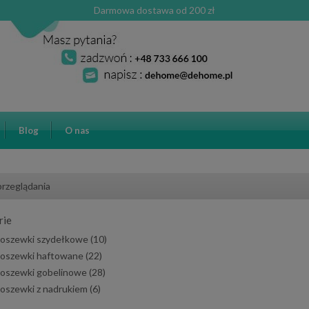
Darmowa dostawa od 200 zł
Blog
O nas
przeglądania
rie
oszewki szydełkowe
(10)
oszewki haftowane
(22)
oszewki gobelinowe
(28)
oszewki z nadrukiem
(6)