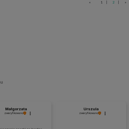
«
1
2
»
 dekoracyjna 40x40 cm
Poszewka 40x40 cm Havana len l
biała Kotki
17,00 zł
44,25 zł
20,00 zł
59,00 zł
 regularna:
Cena regularna:
20,00 zł
59,00 zł
iższa cena:
Najniższa cena:
do koszyka
do koszyka
su
Małgorzata
Urszula
zweryfikowano
zweryfikowano