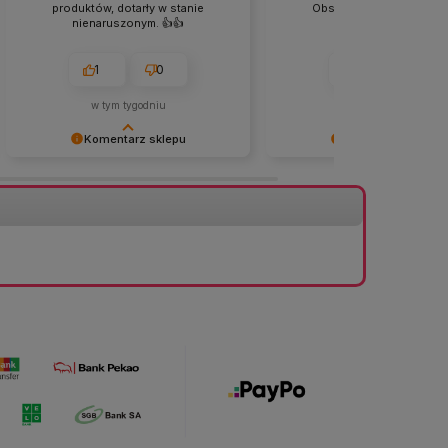
produktów, dotarły w stanie
Obsługa klienta na wyso
nienaruszonym. 👍️👍️
poziomie. 👍️
1
0
1
0
w tym tygodniu
w tym tygodniu
Komentarz sklepu
Komentarz sklepu
Bardzo dziękujemy za pozytywną
Bardzo dziękujemy za pozy
opinię! 😊 Cieszymy się, że
opinię! 😊 Cieszymy się, że
przesyłka dotarła bezpiecznie i w
docenione zostały szybka re
nienaruszonym stanie. Starannie
zamówienia oraz jakość nas
zabezpieczamy każde zamówienie,
obsługi. Takie słowa są dla 
aby produkty dotarły do swoich
najlepszą motywacją do dal
nowych właścicieli w idealnym
pracy. Dziękujemy za zaufani
stanie. 📦🌿