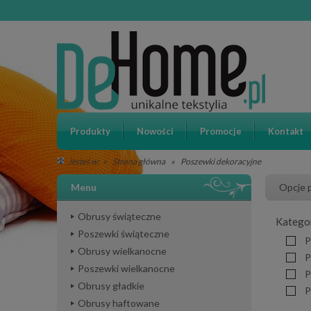
Produkty
Nowości
Promocje
Kontakt
»
Strona główna
»
Poszewki dekoracyjne
Jesteś w:
Menu
Opcje 
Obrusy świąteczne
Katego
Poszewki świąteczne
P
Obrusy wielkanocne
P
Poszewki wielkanocne
P
Obrusy gładkie
P
Obrusy haftowane