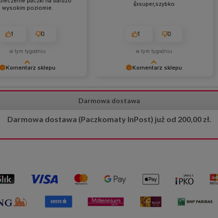
pieczenie paczki na bardzo
👍️super,szybko
wysokim poziomie.
1
0
1
0
w tym tygodniu
w tym tygodniu
Komentarz sklepu
Komentarz sklepu
dziękujemy za pozytywną
Dziękujemy za opinię! 😊 Cieszymy
😊 Cieszymy się, że sposób
się, że wszystko przebiegło
Darmowa dostawa
czenia przesyłki został tak
sprawnie i zamówienie dotarło tak
oceniony. Dokładamy
szybko. Dziękujemy za zaufanie! 🌿
Darmowa dostawa (Paczkomaty InPost) już od 200,00 zł.
h starań, aby każde
ie dotarło bezpiecznie i w
 stanie. 📦🌿