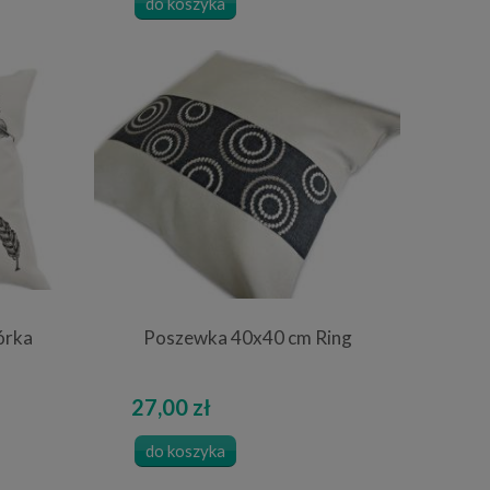
do koszyka
órka
Poszewka 40x40 cm Ring
27,00 zł
do koszyka