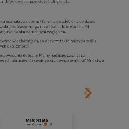
89,00 zł
Cena regularna:
Cena regularn
h, dzięki czemu może służyć długie lata.
89,00 zł
Najniższa cena:
Najniższa cen
do koszyka
do ko
kujesz nakrycia stołu, które ma go zdobić na co dzień,
szukujesz klasycznego rozwiązania, które podkreśli
ą wnętrze swoim naturalnym wyglądem.
owane w dekoracjach, co dotyczy także nakrycia stołu.
ch okoliczności.
powiednio dobrany. Mamy nadzieję, że z naszymi
iekawych obrusów do swojego stylowego wnętrza? Mnóstwo
Małgorzata
Urszula
zweryfikowano
zweryfikowano