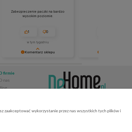
Zabezpieczenie paczki na bardzo
👍️super,szybko
wysokim poziomie.
1
0
1
0
w tym tygodniu
w tym tygodniu
Komentarz sklepu
Komentarz sklepu
Bardzo dziękujemy za pozytywną
Dziękujemy za opinię! 😊 C
opinię! 😊 Cieszymy się, że sposób
się, że wszystko przebiegło
zabezpieczenia przesyłki został tak
sprawnie i zamówienie dotar
O firmie
wysoko oceniony. Dokładamy
szybko. Dziękujemy za zaufa
O nas
wszelkich starań, aby każde
Blog
zamówienie dotarło bezpiecznie i w
idealnym stanie. 📦🌿
Opinie Trustmate
Kontakt
Konto bankowe
sz zaakceptować wykorzystanie przez nas wszystkich tych plików i