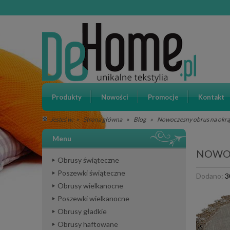
Produkty
Nowości
Promocje
Kontakt
»
Strona główna
»
Blog
»
Nowoczesny obrus na okrą
Jesteś w:
Menu
NOWOC
Obrusy świąteczne
Poszewki świąteczne
Dodano:
3
Obrusy wielkanocne
Poszewki wielkanocne
Obrusy gładkie
Obrusy haftowane