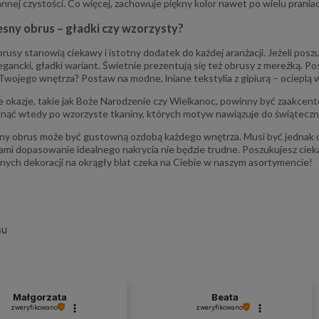
179,00 zł
20,00 zł
regularna:
Cena regularna:
nnej czystości. Co więcej, zachowuje piękny kolor nawet po wielu praniac
179,00 zł
20,00 zł
ższa cena:
Najniższa cena:
ny obrus – gładki czy wzorzysty?
do koszyka
do koszyka
rusy stanowią ciekawy i istotny dodatek do każdej aranżacji. Jeżeli poszu
egancki, gładki wariant. Świetnie prezentują się też obrusy z mereżką. Po
Twojego wnętrza? Postaw na modne, lniane tekstylia z gipiurą – ociepl
okazje, takie jak Boże Narodzenie czy Wielkanoc, powinny być zaakcent
nąć wtedy po wzorzyste tkaniny, których motyw nawiązuje do świąteczny
y obrus może być gustowną ozdobą każdego wnętrza. Musi być jednak od
mi dopasowanie idealnego nakrycia nie będzie trudne. Poszukujesz c
nych dekoracji na okrągły blat czeka na Ciebie w naszym asortymencie!
su
Małgorzata
Beata
zweryfikowano
zweryfikowano