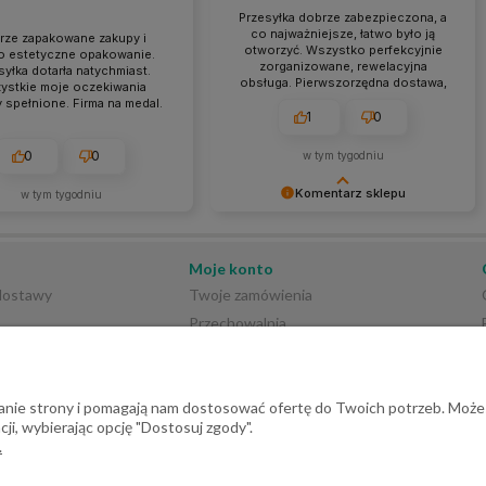
Przesyłka dobrze zabezpieczona, a
co najważniejsze, łatwo było ją
rze zapakowane zakupy i
otworzyć. Wszystko perfekcyjnie
o estetyczne opakowanie.
zorganizowane, rewelacyjna
syłka dotarła natychmiast.
obsługa. Pierwszorzędna dostawa,
ystkie moje oczekiwania
punktualna, a przede wszystkim
y spełnione. Firma na medal.
zgodna z informacjami na stronie.
1
0
0
0
w tym tygodniu
Komentarz sklepu
w tym tygodniu
Bardzo dziękujemy za tak
szczegółową i pozytywną opinię! 😊
Cieszymy się, że docenione zostały
Moje konto
staranne przygotowanie przesyłki,
 dostawy
Twoje zamówienia
sprawna obsługa oraz terminowa
Przechowalnia
realizacja zamówienia zgodna z
informacjami w sklepie. Dziękujemy
Ustawienia konta
za zaufanie i serdeczne polecenie!
🌿📦
ałanie strony i pomagają nam dostosować ofertę do Twoich potrzeb. Może
ji, wybierając opcję "Dostosuj zgody".
.