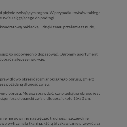
ki pięknie zwisającym rogom. W przypadku zwisów takiego
e zwisu sięgającego do podłogi.
 z kwadratową nakładką – dzięki temu przełamiesz nudę,
, musisz go odpowiednio dopasować. Ogromny asortyment
dobrać najlepsze nakrycie.
rawidłowo określić rozmiar okrągłego obrusu, zmierz
iesz pożądaną długość zwisu.
go obrusu. Musisz sprawdzić, czy przekątna obrusu jest
osiągniesz elegancki zwis o długości około 15-20 cm.
cm
Obrus 110x160 cm srebrny lurex
Obrus 150x260 c
Gloria
Glo
66,75 zł
134,
nie nie powinno nastręczać trudności, szczególnie
kowo wytrzymała tkanina, którą błyskawicznie przywrócisz