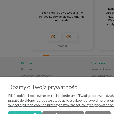
Dob
Z tak ekspresową wysyłką nie
bardz
opłaca kupować się stacjonarnie,
Prze
naprawdę.
Wsz
został
0
0
wczoraj
Pomoc
Dostawa
Kontakt
Termin i koszt
Zwroty i reklamacje
Kod rabatowy
Regulamin sklepu
Płatności
Dbamy o Twoją prywatność
Polityka prywatności
Pliki cookies i pokrewne im technologie umożliwiają poprawne dzi
przejść do sklepu lub dostosować użycie plików do swoich preferenc
Więcej o plikach cookies przeczytasz w naszej Polityce prywatności