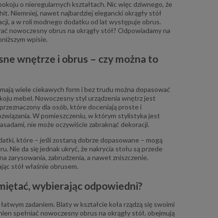
okoju o nieregularnych kształtach. Nic więc dziwnego, że
hit. Niemniej, nawet najbardziej elegancki okrągły stół
ji, a w roli modnego dodatku od lat występuje obrus.
rać nowoczesny obrus na okrągły stół? Odpowiadamy na
oniższym wpisie.
e wnętrze i obrus – czy można to
?
mają wiele ciekawych form i bez trudu można dopasować
koju mebel. Nowoczesny styl urządzenia wnętrz jest
rzeznaczony dla osób, które doceniają proste i
ozwiązania. W pomieszczeniu, w którym stylistyka jest
zasadami, nie może oczywiście zabraknąć dekoracji.
atki, które – jeśli zostaną dobrze dopasowane – mogą
u. Nie da się jednak ukryć, że nakrycia stołu są przede
na zarysowania, zabrudzenia, a nawet zniszczenie.
jąc stół właśnie obrusem.
miętać, wybierając odpowiedni?
łatwym zadaniem. Blaty w kształcie koła rządzą się swoimi
en spełniać nowoczesny obrus na okrągły stół, obejmują