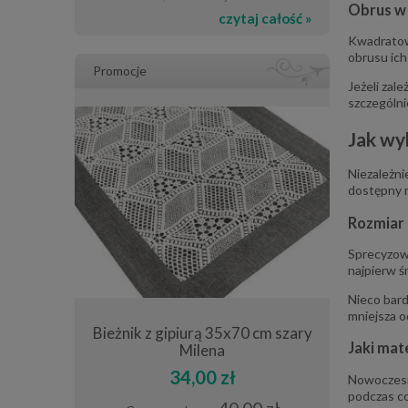
Obrus w 
czytaj całość »
Kwadratowe
obrusu ich
Promocje
Jeżeli zal
szczególni
Jak wy
Niezależni
dostępny n
Rozmiar 
Sprecyzowa
najpierw ś
Nieco bar
mniejsza o
40x40 cm
Bieżnik z gipiurą 35x70 cm szary
Obrus 150x
Jaki mate
esek
Milena
34,00 zł
Nowoczesny
podczas co