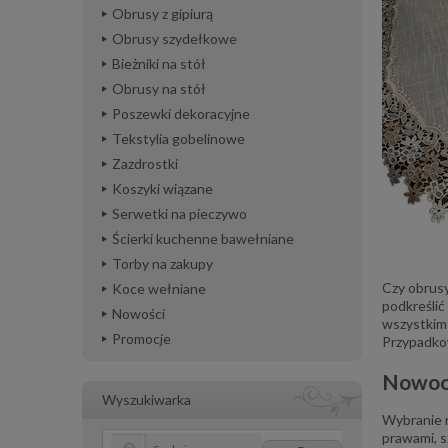
Obrusy z gipiurą
Obrusy szydełkowe
Bieżniki na stół
Obrusy na stół
Poszewki dekoracyjne
Tekstylia gobelinowe
Zazdrostki
Koszyki wiązane
Serwetki na pieczywo
Ścierki kuchenne bawełniane
Torby na zakupy
Czy obrusy
Koce wełniane
podkreślić
Nowości
wszystkim 
Promocje
Przypadko
Nowocz
Wyszukiwarka
Wybranie n
prawami, 