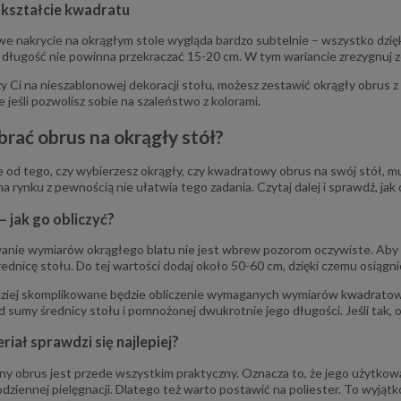
kształcie kwadratu
 nakrycie na okrągłym stole wygląda bardzo subtelnie – wszystko dzię
 długość nie powinna przekraczać 15-20 cm. W tym wariancie zrezygnuj z
eży Ci na nieszablonowej dekoracji stołu, możesz zestawić okrągły obrus
e jeśli pozwolisz sobie na szaleństwo z kolorami.
brać obrus na okrągły stół?
e od tego, czy wybierzesz okrągły, czy kwadratowy obrus na swój stół
a rynku z pewnością nie ułatwia tego zadania. Czytaj dalej i sprawdź, jak 
– jak go obliczyć?
nie wymiarów okrągłego blatu nie jest wbrew pozorom oczywiste. Aby p
rednicę stołu. Do tej wartości dodaj około 50-60 cm, dzięki czemu osiągn
dziej skomplikowane będzie obliczenie wymaganych wymiarów kwadratowe
d sumy średnicy stołu i pomnożonej dwukrotnie jego długości. Jeśli tak, 
260 cm ecru lurex Gloria
Poszewka dekoracyjna 40x40 
riał sprawdzi się najlepiej?
Kotek
134,25 zł
17,00 zł
 obrus jest przede wszystkim praktyczny. Oznacza to, że jego użytkowa
dziennej pielęgnacji. Dlatego też warto postawić na poliester. To wyjąt