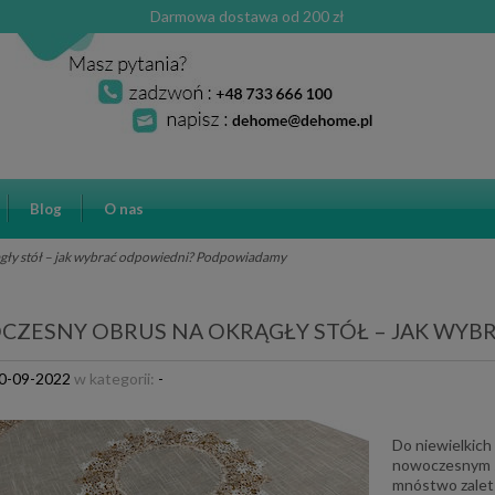
Darmowa dostawa od 200 zł
Blog
O nas
gły stół – jak wybrać odpowiedni? Podpowiadamy
ZESNY OBRUS NA OKRĄGŁY STÓŁ – JAK WY
0-09-2022
w kategorii:
-
Do niewielkich
nowoczesnym st
mnóstwo zalet 