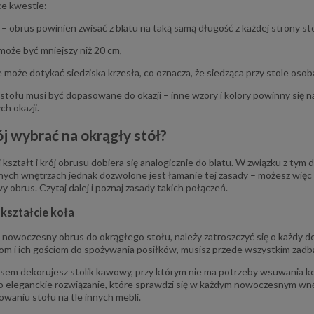
ce kwestie:
 – obrus powinien zwisać z blatu na taką samą długość z każdej strony st
 może być mniejszy niż 20 cm,
e może dotykać siedziska krzesła, co oznacza, że siedząca przy stole oso
 stołu musi być dopasowane do okazji – inne wzory i kolory powinny się na
h okazji.
ój wybrać na okrągły stół?
j kształt i krój obrusu dobiera się analogicznie do blatu. W związku z ty
ch wnętrzach jednak dozwolone jest łamanie tej zasady – możesz więc 
 obrus. Czytaj dalej i poznaj zasady takich połączeń.
kształcie koła
 nowoczesny obrus do okrągłego stołu, należy zatroszczyć się o każdy de
 i ich gościom do spożywania posiłków, musisz przede wszystkim zadba
usem dekorujesz stolik kawowy, przy którym nie ma potrzeby wsuwania ko
o eleganckie rozwiązanie, które sprawdzi się w każdym nowoczesnym wnętr
aniu stołu na tle innych mebli.