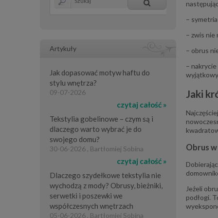
następują
– symetria
– zwis nie
Artykuły
– obrus ni
– nakrycie
Jak dopasować motyw haftu do
wyjątkowyc
stylu wnętrza?
Jaki kr
09-07-2026
czytaj całość »
Najczęście
Tekstylia gobelinowe – czym są i
nowoczesny
dlaczego warto wybrać je do
kwadratowy
swojego domu?
Obrus w 
30-06-2026 , Bartłomiej Sobina
czytaj całość »
Dobierając
domownikom
Dlaczego szydełkowe tekstylia nie
wychodzą z mody? Obrusy, bieżniki,
Jeżeli obr
serwetki i poszewki we
podłogi. T
współczesnych wnętrzach
wyeksponow
05-06-2026 , Bartłomiej Sobina