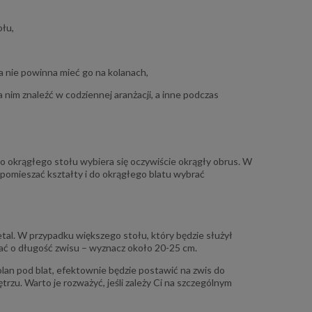
ołu,
ba nie powinna mieć go na kolanach,
 nim znaleźć w codziennej aranżacji, a inne podczas
m do okrągłego stołu wybiera się oczywiście okrągły obrus. W
pomieszać kształty i do okrągłego blatu wybrać
tal. W przypadku większego stołu, który będzie służył
ć o długość zwisu – wyznacz około 20-25 cm.
lan pod blat, efektownie będzie postawić na zwis do
zu. Warto je rozważyć, jeśli zależy Ci na szczególnym