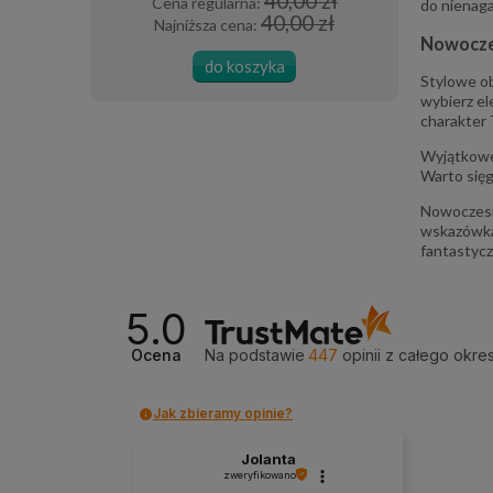
0 zł
40,00 zł
Cena regularna:
Cena 
do nienaga
 zł
40,00 zł
Najniższa cena:
Najni
Nowoczes
do koszyka
Stylowe ob
wybierz el
charakter 
Wyjątkowe 
Warto sięg
Nowoczesn
wskazówka
fantastycz
5.0
Ocena
Na podstawie
447
opinii
z całego okre
Jak zbieramy opinie?
Jolanta
zweryfikowano