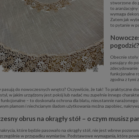
stworzone do p
to aranżacyjny 
wymaga dekorac
Zatem jak wyb
to pytanie w p
Nowoczesn
pogodzić
Obecnie stoły 
pasujący do po
zdecydowanie p
funkcjonalne r
zgodna z tymi 
 pasują do nowoczesnych wnętrz? Oczywiście, że tak! To praktyczne dod
 styl, w jakim urządzony jest pokój lub nadać mu zupełnie innego charakter
funkcjonalne – to doskonała ochrona dla blatu, nieustannie narażonego 
wym plamom i niechcianym śladom użytkowania można zapobiec, nakrywa
esny obrus na okrągły stół – o czym musisz pa
akrycia, które będzie pasowało na okrągły stół, nie jest wbrew pozorom 
szczególnie w przypadku wymiarów. Podstawowe wymagania, które powini