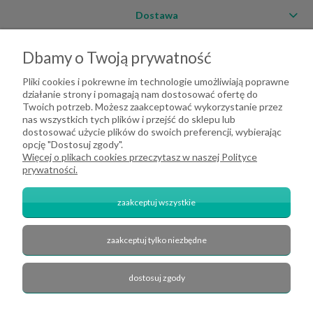
Dostawa
Moje konto
Dbamy o Twoją prywatność
O firmie
Pliki cookies i pokrewne im technologie umożliwiają poprawne
działanie strony i pomagają nam dostosować ofertę do
Twoich potrzeb. Możesz zaakceptować wykorzystanie przez
nas wszystkich tych plików i przejść do sklepu lub
dostosować użycie plików do swoich preferencji, wybierając
opcję "Dostosuj zgody".
Więcej o plikach cookies przeczytasz w naszej Polityce
prywatności.
zaakceptuj wszystkie
zaakceptuj tylko niezbędne
2026 DeHome.pl | Tekstylia domowe DeHome | Przemysłowa 8, 43-430
Pierściec | E-mail: dehome@dehome.pl | Tel.: 733 666 100 | "INARI" SPÓŁKA
CYWILNA BARTŁOMIEJ SOBINA, ZDZISŁAW BOJDA | NIP: 6332161340 |
dostosuj zgody
REGON: 240709729
zobacz nas na Facebook'u