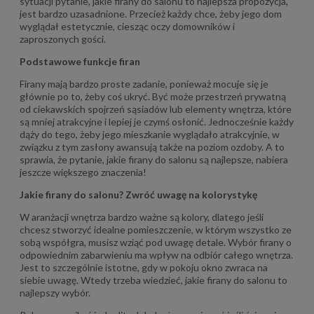
sytuacji pytanie, jakie firany do salonu to najlepsza propozycja,
jest bardzo uzasadnione. Przecież każdy chce, żeby jego dom
wyglądał estetycznie, ciesząc oczy domowników i
zaproszonych gości.
Podstawowe funkcje fi
ran
Firany mają bardzo proste zadanie, ponieważ mocuje się je
głównie po to, żeby coś ukryć. Być może przestrzeń prywatną
od ciekawskich spojrzeń sąsiadów lub elementy wnętrza, które
są mniej atrakcyjne i lepiej je czymś osłonić. Jednocześnie każdy
dąży do tego, żeby jego mieszkanie wyglądało atrakcyjnie, w
związku z tym zasłony awansują także na poziom ozdoby. A to
sprawia, że pytanie, jakie firany do salonu są najlepsze, nabiera
jeszcze większego znaczenia!
Jakie firany do salonu? Zwróć uwagę na kolory
stykę
W aranżacji wnętrza bardzo ważne są kolory, dlatego jeśli
chcesz stworzyć idealne pomieszczenie, w którym wszystko ze
sobą współgra, musisz wziąć pod uwagę detale. Wybór firany o
odpowiednim zabarwieniu ma wpływ na odbiór całego wnętrza.
Jest to szczególnie istotne, gdy w pokoju okno zwraca na
siebie uwagę. Wtedy trzeba wiedzieć, jakie firany do salonu to
najlepszy wybór.