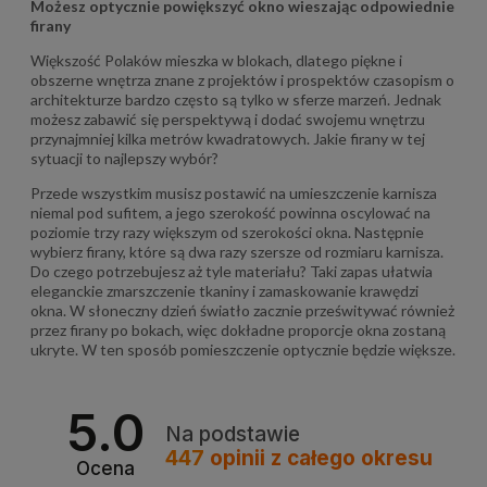
Możesz optycznie powiększyć okno wieszając odpowiednie
firany
Większość Polaków mieszka w blokach, dlatego piękne i
obszerne wnętrza znane z projektów i prospektów czasopism o
architekturze bardzo często są tylko w sferze marzeń. Jednak
możesz zabawić się perspektywą i dodać swojemu wnętrzu
przynajmniej kilka metrów kwadratowych. Jakie firany w tej
sytuacji to najlepszy wybór?
Przede wszystkim musisz postawić na umieszczenie karnisza
niemal pod sufitem, a jego szerokość powinna oscylować na
poziomie trzy razy większym od szerokości okna. Następnie
wybierz firany, które są dwa razy szersze od rozmiaru karnisza.
Do czego potrzebujesz aż tyle materiału? Taki zapas ułatwia
eleganckie zmarszczenie tkaniny i zamaskowanie krawędzi
okna. W słoneczny dzień światło zacznie prześwitywać również
przez firany po bokach, więc dokładne proporcje okna zostaną
ukryte. W ten sposób pomieszczenie optycznie będzie większe.
5.0
Na podstawie
447
opinii
z całego okresu
Ocena