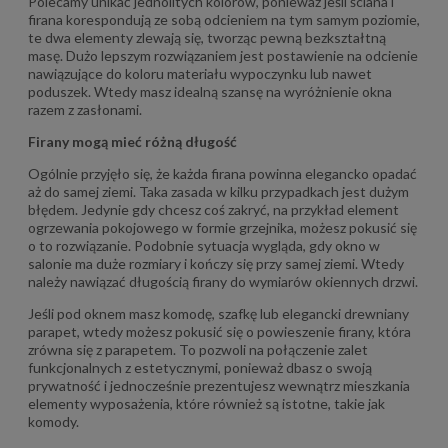
Polecamy unikać jednolitych kolorów, ponieważ jeśli ściana i
firana korespondują ze sobą odcieniem na tym samym poziomie,
te dwa elementy zlewają się, tworząc pewną bezkształtną
masę. Dużo lepszym rozwiązaniem jest postawienie na odcienie
nawiązujące do koloru materiału wypoczynku lub nawet
poduszek. Wtedy masz idealną szansę na wyróżnienie okna
razem z zasłonami.
Firany mogą mieć
różną długość
Ogólnie przyjęło się, że każda firana powinna elegancko opadać
aż do samej ziemi. Taka zasada w kilku przypadkach jest dużym
błędem. Jedynie gdy chcesz coś zakryć, na przykład element
ogrzewania pokojowego w formie grzejnika, możesz pokusić się
o to rozwiązanie. Podobnie sytuacja wygląda, gdy okno w
salonie ma duże rozmiary i kończy się przy samej ziemi. Wtedy
należy nawiązać długością firany do wymiarów okiennych drzwi.
Jeśli pod oknem masz komodę, szafkę lub elegancki drewniany
parapet, wtedy możesz pokusić się o powieszenie firany, która
zrówna się z parapetem. To pozwoli na połączenie zalet
funkcjonalnych z estetycznymi, ponieważ dbasz o swoją
prywatność i jednocześnie prezentujesz wewnątrz mieszkania
elementy wyposażenia, które również są istotne, takie jak
komody.