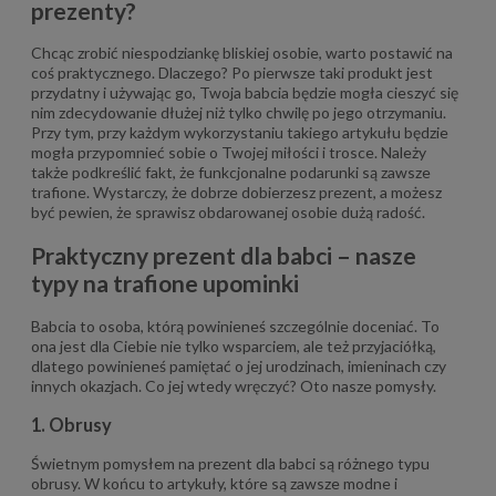
prezenty?
Chcąc zrobić niespodziankę bliskiej osobie, warto postawić na
coś praktycznego. Dlaczego? Po pierwsze taki produkt jest
przydatny i używając go, Twoja babcia będzie mogła cieszyć się
nim zdecydowanie dłużej niż tylko chwilę po jego otrzymaniu.
Przy tym, przy każdym wykorzystaniu takiego artykułu będzie
mogła przypomnieć sobie o Twojej miłości i trosce. Należy
także podkreślić fakt, że funkcjonalne podarunki są zawsze
trafione. Wystarczy, że dobrze dobierzesz prezent, a możesz
być pewien, że sprawisz obdarowanej osobie dużą radość.
Praktyczny prezent dla babci – nasze
typy na trafione upominki
Babcia to osoba, którą powinieneś szczególnie doceniać. To
ona jest dla Ciebie nie tylko wsparciem, ale też przyjaciółką,
dlatego powinieneś pamiętać o jej urodzinach, imieninach czy
innych okazjach. Co jej wtedy wręczyć? Oto nasze pomysły.
1. Obrusy
Świetnym pomysłem na prezent dla babci są różnego typu
obrusy. W końcu to artykuły, które są zawsze modne i