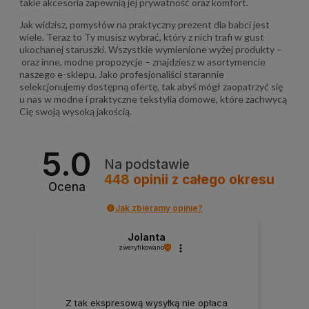
takie akcesoria zapewnią jej prywatność oraz komfort.
Jak widzisz, pomysłów na praktyczny prezent dla babci jest
wiele. Teraz to Ty musisz wybrać, który z nich trafi w gust
ukochanej staruszki. Wszystkie wymienione wyżej produkty –
oraz inne, modne propozycje – znajdziesz w asortymencie
naszego e-sklepu. Jako profesjonaliści starannie
selekcjonujemy dostępną ofertę, tak abyś mógł zaopatrzyć się
u nas w modne i praktyczne tekstylia domowe, które zachwycą
Cię swoją wysoką jakością.
5.0
Na podstawie
448
opinii
z całego okresu
Ocena
Jak zbieramy opinie?
Jolanta
zweryfikowano
Z tak ekspresową wysyłką nie opłaca