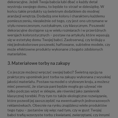
dekoracyjne. Jeżeli Twoja babcia lubi dbać o każdy detal
wystroju swojego domu, to będzie to strzał w dziesiątkę. W
końcu takie produkty są świetnym dodatkiem do modnej
aranżacji wnętrza. Dodadzą one koloru i charakteru każdemu
pomieszczeniu, niezależnie od tego, czy jest ono utrzymane w
stylu nowoczesnym, rustykalnym, czy klasycznym. Poszewki
dekoracyjne dostępne są w wielu rozmiarach i w przeróżnych
wersjach kolorystycznych – postaw na artykuły, które wpasują
się w estetykę domu Twojej babci. Zaobserwuj, czy królują u
niej jednokolorowe poszewki, haftowane, subtelne modele, czy
może efektowne produkty wykonane z bogato zdobionych
materiałów.
3. Materiałowe torby na zakupy
Co jeszcze możesz wręczyć swojej babci? Świetną opcją na
praktyczny upominek jest torba na zakupy wykonana z wysokiej
jakości materiału. Postaw na model o stylowym kroju, a możesz
mieć pewność, że starsza pani będzie mogła go używać nie
tylko podczas wizyt w sklepie, ale również jako zamiennik
klasycznej torebki. Przy tym to także ekologiczne rozwiązanie,
które pozwoli jej zaoszczędzić na ewentualnych jednorazowych
reklamówkach. Obecnie na rynku znajdziesz wiele produktów
tego typu – zastanów się więc nad tym, czy w gust Twojej
babci trafią wzorzyste torby z kwiatami, zwierzętami, czy innymi