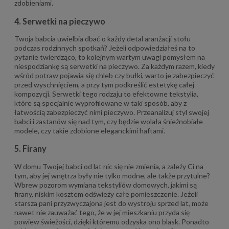
zdobieniami.
4. Serwetki na pieczywo
Twoja babcia uwielbia dbać o każdy detal aranżacji stołu
podczas rodzinnych spotkań? Jeżeli odpowiedziałeś na to
pytanie twierdząco, to kolejnym wartym uwagi pomysłem na
niespodziankę są serwetki na pieczywo. Za każdym razem, kiedy
wśród potraw pojawia się chleb czy bułki, warto je zabezpieczyć
przed wyschnięciem, a przy tym podkreślić estetykę całej
kompozycji. Serwetki tego rodzaju to efektowne tekstylia,
które są specjalnie wyprofilowane w taki sposób, aby z
łatwością zabezpieczyć nimi pieczywo. Przeanalizuj styl swojej
babci i zastanów się nad tym, czy będzie wolała śnieżnobiałe
modele, czy takie zdobione eleganckimi haftami.
5. Firany
W domu Twojej babci od lat nic się nie zmienia, a zależy Ci na
tym, aby jej wnętrza były nie tylko modne, ale także przytulne?
Wbrew pozorom wymiana tekstyliów domowych, jakimi są
firany, niskim kosztem odświeży całe pomieszczenie. Jeżeli
starsza pani przyzwyczajona jest do wystroju sprzed lat, może
nawet nie zauważać tego, że w jej mieszkaniu przyda się
powiew świeżości, dzięki któremu odzyska ono blask. Ponadto