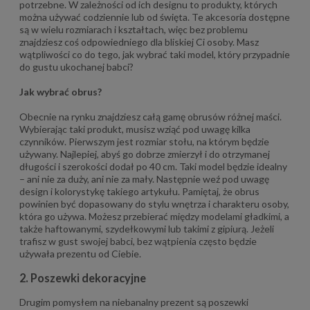
potrzebne. W zależności od ich designu to produkty, których
można używać codziennie lub od święta. Te akcesoria dostępne
są w wielu rozmiarach i kształtach, więc bez problemu
znajdziesz coś odpowiedniego dla bliskiej Ci osoby. Masz
wątpliwości co do tego, jak wybrać taki model, który przypadnie
do gustu ukochanej babci?
Jak wybrać obrus?
Obecnie na rynku znajdziesz całą gamę obrusów różnej maści.
Wybierając taki produkt, musisz wziąć pod uwagę kilka
czynników. Pierwszym jest rozmiar stołu, na którym będzie
używany. Najlepiej, abyś go dobrze zmierzył i do otrzymanej
długości i szerokości dodał po 40 cm. Taki model będzie idealny
– ani nie za duży, ani nie za mały. Następnie weź pod uwagę
design i kolorystykę takiego artykułu. Pamiętaj, że obrus
powinien być dopasowany do stylu wnętrza i charakteru osoby,
która go używa. Możesz przebierać między modelami gładkimi, a
także haftowanymi, szydełkowymi lub takimi z gipiurą. Jeżeli
trafisz w gust swojej babci, bez wątpienia często będzie
używała prezentu od Ciebie.
2. Poszewki dekoracyjne
Drugim pomysłem na niebanalny prezent są poszewki